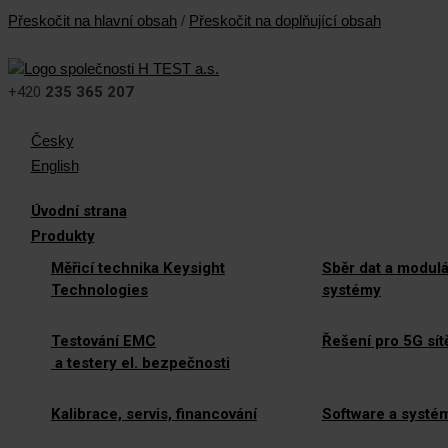
Přeskočit na hlavní obsah
/
Přeskočit na doplňující obsah
+420
235 365 207
Česky
English
Úvodní strana
Produkty
Měřicí technika Keysight
Sběr dat a modulá
Technologies
systémy
Testování EMC
Řešení pro 5G sít
a testery el. bezpečnosti
Kalibrace, servis, financování
Software a systé