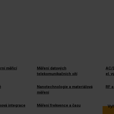
rní měřicí
Měření datových
AC/D
telekomunikačních sítí
el. 
ě
Nanotechnologie a materiálová
RF a
měření
mová integrace
Měření frekvence a času
Vyh