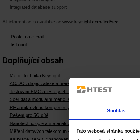
Integrated database support
All information is available on
www.keysight.com/find/vee
.
Poslat na e-mail
Tisknout
Doplňující obsah
Měřicí technika Keysight
AC/DC zdroje, zátěže a měření el. výkonu
Testování EMC a testery el. bezpečnosti
Sběr dat a modulární měřící systémy
RF a mikrovlnné komponenty
Souhlas
Řešení pro 5G sítě
Nanotechnologie a materiálová měření
Tato webová stránka použív
Měření datových telekomunikačních sítí
Kalibrace, servis, financování