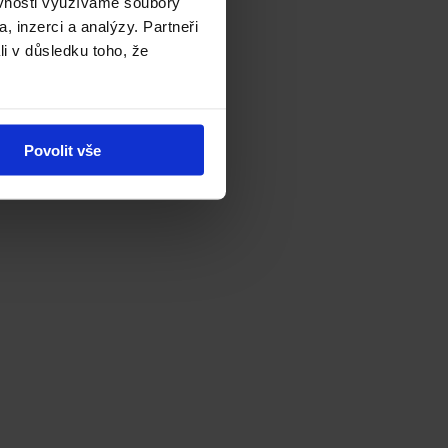
ěvnosti využíváme soubory
, inzerci a analýzy. Partneři
li v důsledku toho, že
Povolit vše