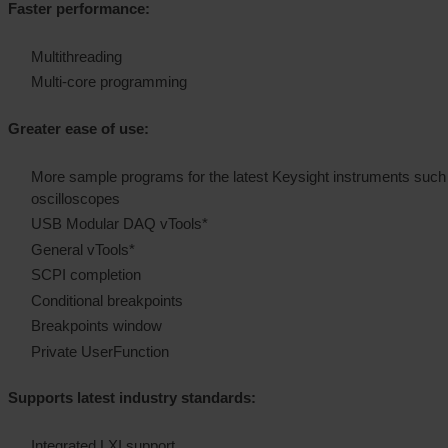
Faster performance:
Multithreading
Multi-core programming
Greater ease of use:
More sample programs for the latest Keysight instruments such 
oscilloscopes
USB Modular DAQ vTools*
General vTools*
SCPI completion
Conditional breakpoints
Breakpoints window
Private UserFunction
Supports latest industry standards:
Integrated LXI support