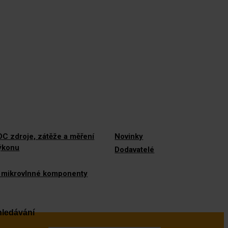
C zdroje, zátěže a měření
Novinky
výkonu
Dodavatelé
 mikrovlnné komponenty
ledávání