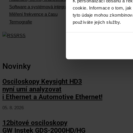
K personalizaci obsahu a re
Software a systémová integrace
cookie. Informace o tom, jak
Měření frekvence a času
tyto údaje mohou zkombinovat
Termografie
používáte jejich služby.
RSS
Novinky
Osciloskopy Keysight HD3
nyní umí analyzovat
i Ethernet a Automotive Ethernet!
05. 8. 2026
12bitové osciloskopy
GW Instek GDS-2000HD/HG