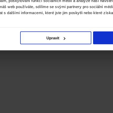
klam, poskytování funkcí sociálních médií a analýze naší návšt
 náš web používáte, sdílíme se svými partnery pro sociální média
 s dalšími informacemi, které jste jim poskytli nebo které získa
Upravit