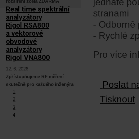
jednáte po
rozšíření zcela ZDARMA
Real time spektrální
stranami
analyzátory
- Odborně 
Rigol RSA800
a vektorové
- Rychlé z
obvodové
analyzátory
Pro více i
Rigol VNA800
12. 6. 2026
Zpřístupňujeme RF měření
Poslat n
skutečně pro každého inženýra
1
Tisknout
2
3
4