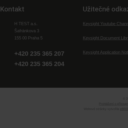
Kontakt
Užitečné odka
H TEST a.s.
Keysight Youtube Chann
Šafránkova 3
155 00 Praha 5
Keysight Document Libr
Keysight Application No
+420 235 365 207
+420 235 365 204
© 2
Prohlášení o přístup
Webové stránky vytvořila
eBRÁN