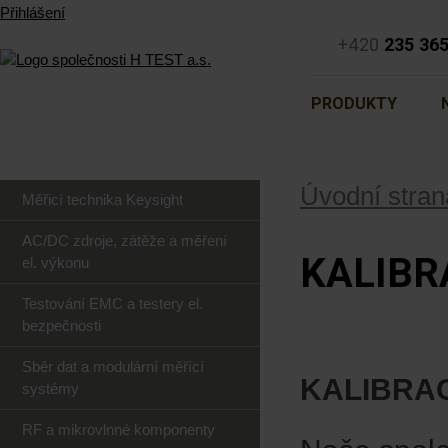
Přihlášení
+420
235 36
PRODUKTY
Úvodní stran
Měřicí technika Keysight
AC/DC zdroje, zátěže a měření
KALIBR
el. výkonu
Testování EMC a testery el.
bezpečnosti
Sběr dat a modulární měřící
KALIBRAC
systémy
RF a mikrovlnné komponenty