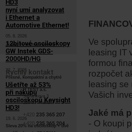
HD3
nyní umí analyzovat
i Ethernet a
FINANCO
Automotive Ethernet!
05. 8. 2026
Ve spolupr
12bitové osciloskopy
Zobrazit všechny novinky
GW Instek GDS-
leasing IT 
2000HD/HG
formou fin
22. 7. 2026
Rychlý kontakt
rozpočet ak
Přesné, kompaktní a chytré
leasing se
Ušetřte až 53%
H TEST a.s.
při nákupu
Vašich inve
Šafránkova 3
osciloskopů Keysight
155 00 Praha 5
HD3!
Jaké má p
+420
235 365 207
19. 6. 2026
- O koupi 
+420
235 365 204
Sleva 20% na osciloskop + dvě