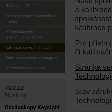
Naše spole
Řešení pro 5G sítě
a kalibrac
Nanotechnologie a materiálová
společnost
měření
kalibrace p
Měření datových
telekomunikačních sítí
Pro přístr
Kalibrace, servis, financování
či kalibrač
Software a systémová integrace
Stránka se
Měření frekvence a času
Technolog
RSS
Stav záruk
Novinky
Technologi
Osciloskopy Keysight