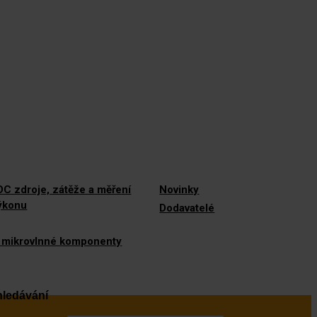
C zdroje, zátěže a měření
Novinky
výkonu
Dodavatelé
 mikrovlnné komponenty
ledávání