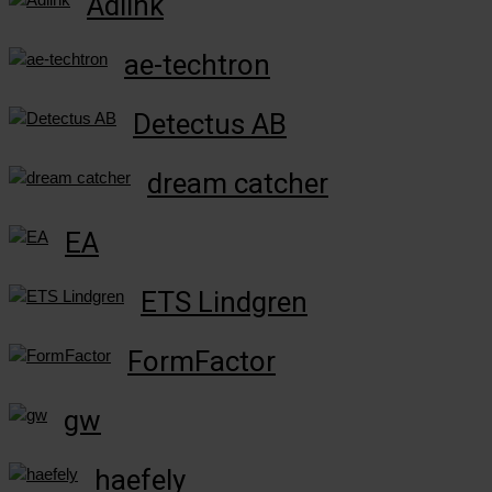
Adlink
ae-techtron
Detectus AB
dream catcher
EA
ETS Lindgren
FormFactor
gw
haefely