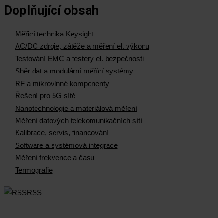
Doplňující obsah
Měřicí technika Keysight
AC/DC zdroje, zátěže a měření el. výkonu
Testování EMC a testery el. bezpečnosti
Sběr dat a modulární měřící systémy
RF a mikrovlnné komponenty
Řešení pro 5G sítě
Nanotechnologie a materiálová měření
Měření datových telekomunikačních sítí
Kalibrace, servis, financování
Software a systémová integrace
Měření frekvence a času
Termografie
RSS