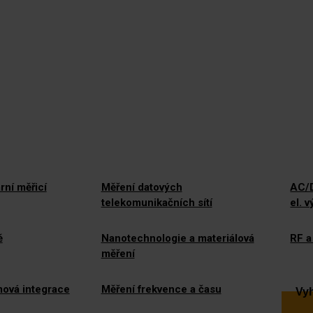
rní měřicí
Měření datových
AC/D
telekomunikačních sítí
el. 
ě
Nanotechnologie a materiálová
RF a
měření
mová integrace
Měření frekvence a času
Vyh