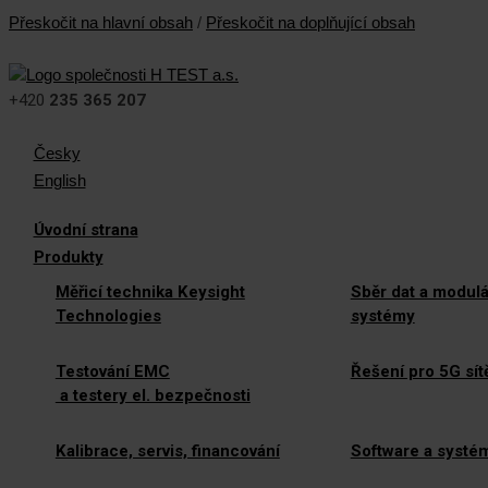
Přeskočit na hlavní obsah
/
Přeskočit na doplňující obsah
+420
235 365 207
Česky
English
Úvodní strana
Produkty
Měřicí technika Keysight
Sběr dat a modulá
Technologies
systémy
Testování EMC
Řešení pro 5G sít
a testery el. bezpečnosti
Kalibrace, servis, financování
Software a systé