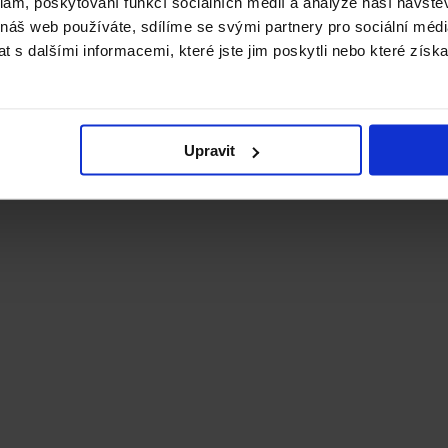
klam, poskytování funkcí sociálních médií a analýze naší návšt
 náš web používáte, sdílíme se svými partnery pro sociální média
 s dalšími informacemi, které jste jim poskytli nebo které získa
Upravit