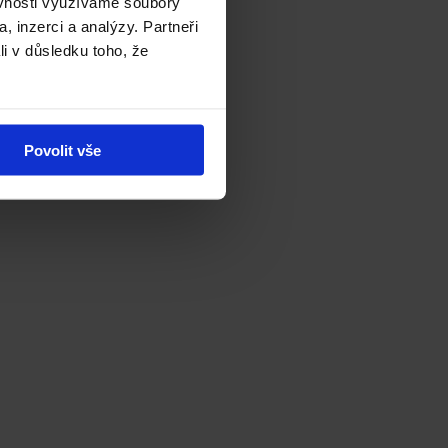
ěvnosti využíváme soubory
, inzerci a analýzy. Partneři
li v důsledku toho, že
Povolit vše