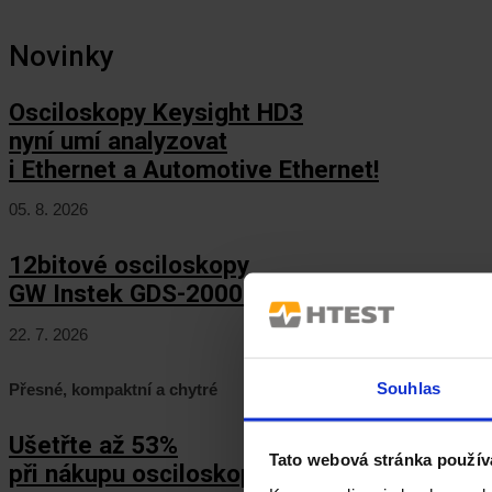
Novinky
Osciloskopy Keysight HD3
nyní umí analyzovat
i Ethernet a Automotive Ethernet!
05. 8. 2026
12bitové osciloskopy
GW Instek GDS-2000HD/HG
22. 7. 2026
Souhlas
Přesné, kompaktní a chytré
Ušetřte až 53%
Tato webová stránka použív
při nákupu osciloskopů Keysight HD3!