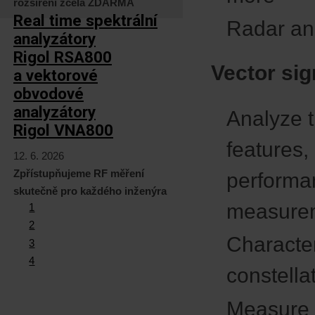
rozšíření zcela ZDARMA
Real time spektrální
Radar an
analyzátory
Rigol RSA800
Vector sig
a vektorové
obvodové
analyzátory
Analyze t
Rigol VNA800
features,
12. 6. 2026
Zpřístupňujeme RF měření
performa
skutečně pro každého inženýra
measure
1
2
Characte
3
4
constella
Measure d