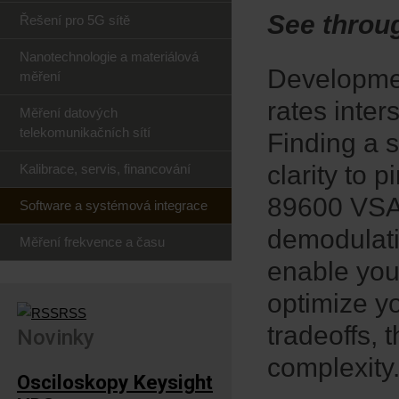
See throu
Řešení pro 5G sítě
Nanotechnologie a materiálová
Developme
měření
rates inter
Měření datových
telekomunikačních sítí
Finding a s
clarity to 
Kalibrace, servis, financování
89600 VSA 
Software a systémová integrace
demodulati
Měření frekvence a času
enable you 
optimize y
RSS
tradeoffs,
Novinky
complexity
Osciloskopy Keysight