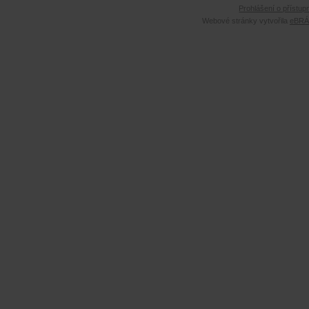
Prohlášení o přístup
Webové stránky vytvořila
eBRÁN