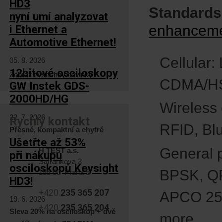
HD3
Standards
nyní umí analyzovat
enhancem
i Ethernet a
Automotive Ethernet!
Cellular
05. 8. 2026
12bitové osciloskopy
Zobrazit všechny novinky
CDMA/HS
GW Instek GDS-
2000HD/HG
Wireless
22. 7. 2026
Rychlý kontakt
RFID, Bl
Přesné, kompaktní a chytré
Ušetřte až 53%
General 
H TEST a.s.
při nákupu
Šafránkova 3
osciloskopů Keysight
BPSK, Q
155 00 Praha 5
HD3!
+420
235 365 207
APCO 25,
19. 6. 2026
+420
235 365 204
Sleva 20% na osciloskop + dvě
more