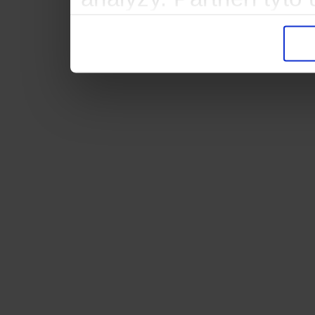
informacemi, které jste
důsledku toho, že použ