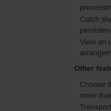
processi
Catch sho
persisten
View an u
arrangem
Other feat
Choose th
more tha
Transport