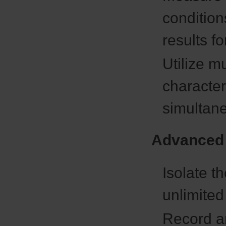
conditio
results f
Utilize m
character
simultan
Advanced 
Isolate t
unlimited
Record an