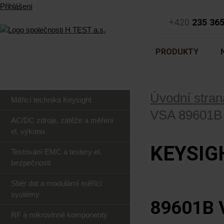
Přihlášení
+420
235 36
PRODUKTY
Úvodní stran
Měřicí technika Keysight
VSA 89601B
AC/DC zdroje, zátěže a měření
el. výkonu
KEYSIG
Testování EMC a testery el.
bezpečnosti
Sběr dat a modulární měřící
systémy
89601B 
RF a mikrovlnné komponenty