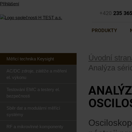
Přihlášení
+420
235 36
PRODUKTY
Úvodní stran
Měřicí technika Keysight
Analýza séri
AC/DC zdroje, zátěže a měření
el. výkonu
ANALÝZ
Testování EMC a testery el.
bezpečnosti
OSCILO
Sběr dat a modulární měřící
systémy
Osciloskop
RF a mikrovlnné komponenty