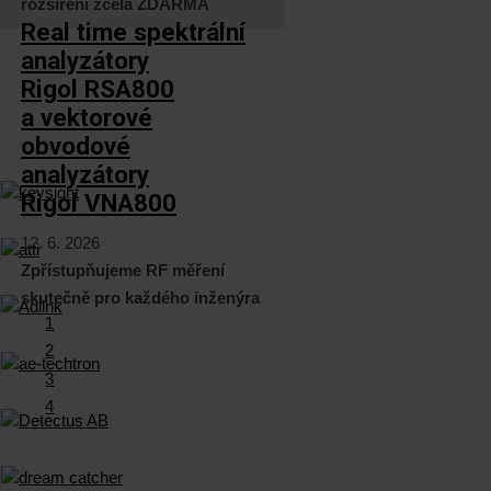
rozšíření zcela ZDARMA
Real time spektrální
analyzátory
Rigol RSA800
a vektorové
obvodové
analyzátory
Rigol VNA800
12. 6. 2026
Zpřístupňujeme RF měření
skutečně pro každého inženýra
1
2
3
4