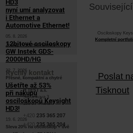
HD3
Související
nyní umí analyzovat
i Ethernet a
Automotive Ethernet!
Osciloskopy Keys
05. 8. 2026
Kompletní portfol
12bitové osciloskopy
Zobrazit všechny novinky
GW Instek GDS-
2000HD/HG
22. 7. 2026
Rychlý kontakt
Poslat n
Přesné, kompaktní a chytré
Ušetřte až 53%
Tisknout
H TEST a.s.
při nákupu
Šafránkova 3
osciloskopů Keysight
155 00 Praha 5
HD3!
+420
235 365 207
19. 6. 2026
+420
235 365 204
Sleva 20% na osciloskop + dvě