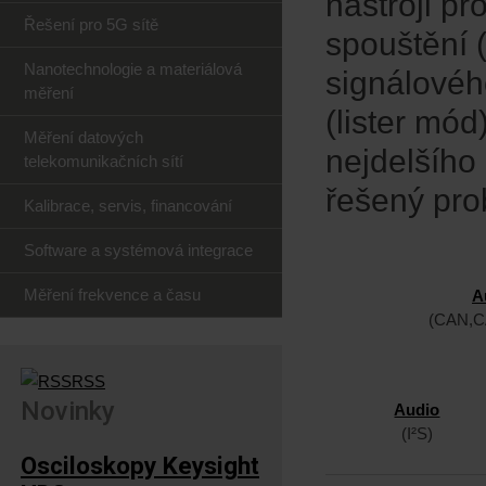
nástroji pr
Řešení pro 5G sítě
spouštění 
Nanotechnologie a materiálová
signálovéh
měření
(lister mó
Měření datových
nejdelšího
telekomunikačních sítí
řešený prob
Kalibrace, servis, financování
Software a systémová integrace
Měření frekvence a času
A
(CAN,CA
RSS
Novinky
Audio
(I²S)
Osciloskopy Keysight