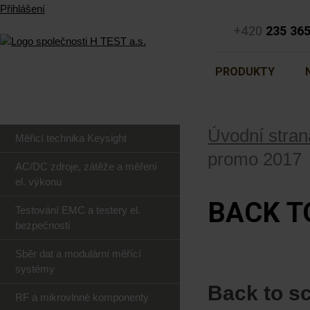
Přihlášení
+420
235 36
PRODUKTY
Úvodní stran
Měřicí technika Keysight
promo 2017
AC/DC zdroje, zátěže a měření
el. výkonu
BACK T
Testování EMC a testery el.
bezpečnosti
Sběr dat a modulární měřící
systémy
Back to s
RF a mikrovlnné komponenty