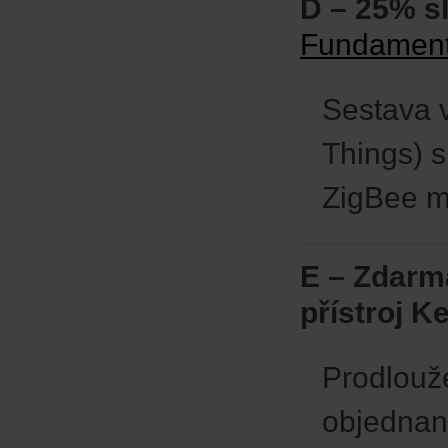
D – 25% s
Fundament
Sestava v
Things) s
ZigBee m
E – Zdarm
přístroj K
Prodlouže
objednan