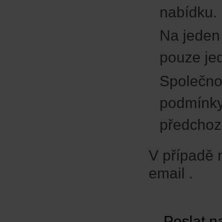
nabídku.
Na jeden 
pouze je
Společnos
podmínky 
předchoz
V případě 
email
.
Poslat n