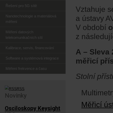
Řešení pro 5G sítě
Vztahuje se
Nanotechnologie a materiálová
a ústavy A
měření
V období
o
Měření datových
z následuj
telekomunikačních sítí
Kalibrace, servis, financování
A – Sleva 
Software a systémová integrace
měřicí pří
Měření frekvence a času
Stolní příst
RSS
Multimetr
Novinky
Měřicí ú
Osciloskopy Keysight