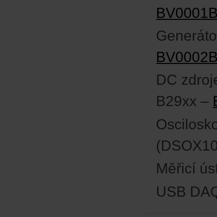
BV0001
Generáto
BV0002
DC zdroj
B29xx –
Oscilosko
(DSOX10
Měřicí ú
USB DAQ