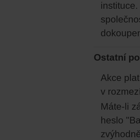
instituce
společno
dokoupení
Ostatní p
Akce plat
v rozmez
Máte-li z
heslo "B
zvýhodně