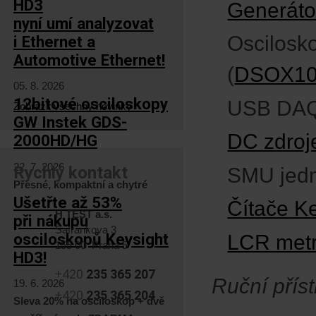
HD3
Generáto
nyní umí analyzovat
Oscilosko
i Ethernet a
Automotive Ethernet!
(
DSOX10
05. 8. 2026
12bitové osciloskopy
USB DAQ
Zobrazit všechny novinky
GW Instek GDS-
DC zdroj
2000HD/HG
22. 7. 2026
Rychlý kontakt
SMU jedn
Přesné, kompaktní a chytré
Ušetřte až 53%
Čítače K
H TEST a.s.
při nákupu
Šafránkova 3
osciloskopů Keysight
LCR met
155 00 Praha 5
HD3!
+420
235 365 207
Ruční příst
19. 6. 2026
+420
235 365 204
Sleva 20% na osciloskop + dvě