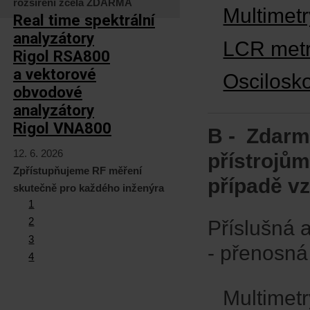
rozšíření zcela ZDARMA
Multimetr
Real time spektrální
analyzátory
LCR met
Rigol RSA800
a vektorové
Oscilosk
obvodové
analyzátory
Rigol VNA800
B - Zdarm
12. 6. 2026
přístrojům
Zpřístupňujeme RF měření
případě vz
skutečně pro každého inženýra
1
2
Příslušná 
3
- přenosná 
4
Multimet