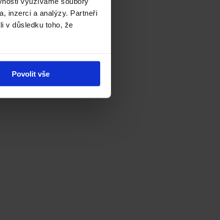
ěvnosti využíváme soubory
, inzerci a analýzy. Partneři
li v důsledku toho, že
Povolit vše