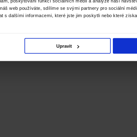
klam, poskytování funkcí sociálních médií a analýze naší návšt
 náš web používáte, sdílíme se svými partnery pro sociální média
 s dalšími informacemi, které jste jim poskytli nebo které získa
Upravit