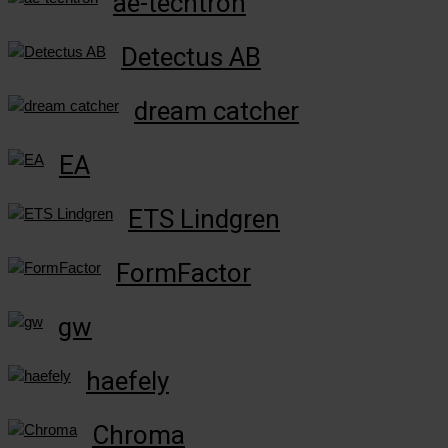
ae-techtron
Detectus AB
dream catcher
EA
ETS Lindgren
FormFactor
gw
haefely
Chroma