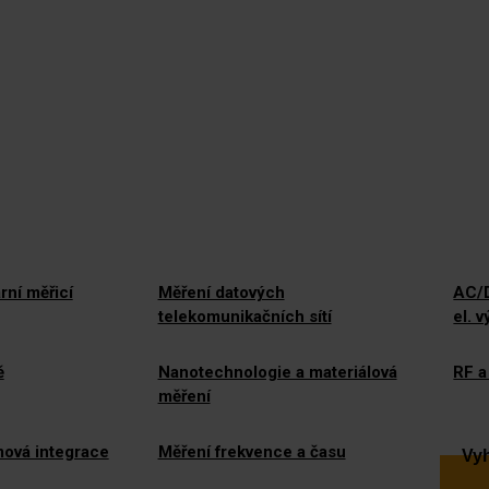
rní měřicí
Měření datových
AC/D
telekomunikačních sítí
el. 
ě
Nanotechnologie a materiálová
RF a
měření
mová integrace
Měření frekvence a času
Vyh