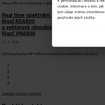
K personalizaci obsahu a re
Sleva 20% na osciloskop + dvě rozšíření zcela ZDARMA
cookie. Informace o tom, jak
tyto údaje mohou zkombinovat
Real time spektrální analyzátory
používáte jejich služby.
Rigol RSA800
a vektorové obvodové analyzátory
Rigol VNA800
12. 6. 2026
Zpřístupňujeme RF měření skutečně pro každého inženýra
1
2
3
4
Zobrazit všechny novinky