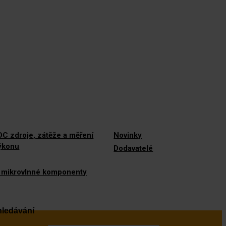
C zdroje, zátěže a měření
Novinky
výkonu
Dodavatelé
 mikrovlnné komponenty
ledávání