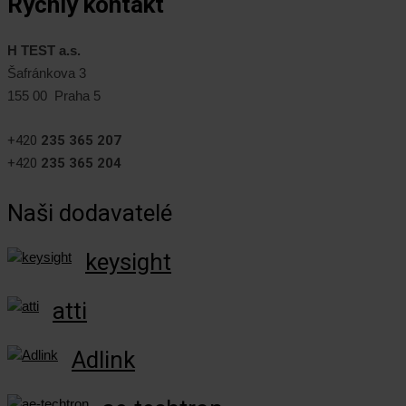
Rychlý kontakt
H TEST a.s.
Šafránkova 3
155 00 Praha 5
+420
235 365 207
+420
235 365 204
Naši dodavatelé
keysight
atti
Adlink