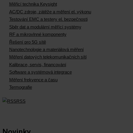
Měřicí technika Keysight
AC/DC zdroje, zátěže a měření el. výkonu
Testování EMC a testery el. bezpečnosti
Sběr dat a modulární měřící systémy
RF a mikrovlnné komponenty
Řešení pro 5G sítě
Nanotechnologie a materiálová měření
Měření datových telekomunikačních sítí
Kalibrace, servis, financování
Software a systémová integrace
Měření frekvence a času
Termografie
RSS
Novinky