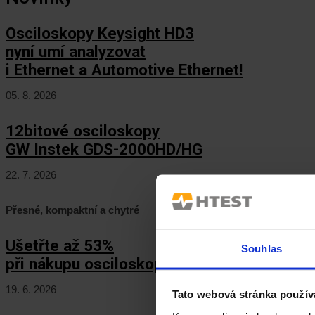
Osciloskopy Keysight HD3
nyní umí analyzovat
i Ethernet a Automotive Ethernet!
05. 8. 2026
12bitové osciloskopy
GW Instek GDS-2000HD/HG
22. 7. 2026
Přesné, kompaktní a chytré
Ušetřte až 53%
Souhlas
při nákupu osciloskopů Keysight HD3!
19. 6. 2026
Tato webová stránka použív