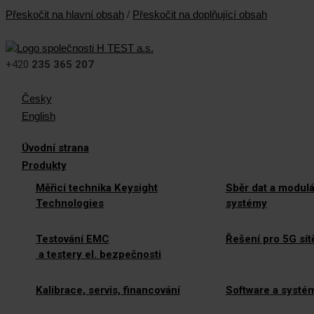
Přeskočit na hlavní obsah
/
Přeskočit na doplňující obsah
+420
235 365 207
Česky
English
Úvodní strana
Produkty
Měřicí technika Keysight
Sběr dat a modulá
Technologies
systémy
Testování EMC
Řešení pro 5G sít
a testery el. bezpečnosti
Kalibrace, servis, financování
Software a systé