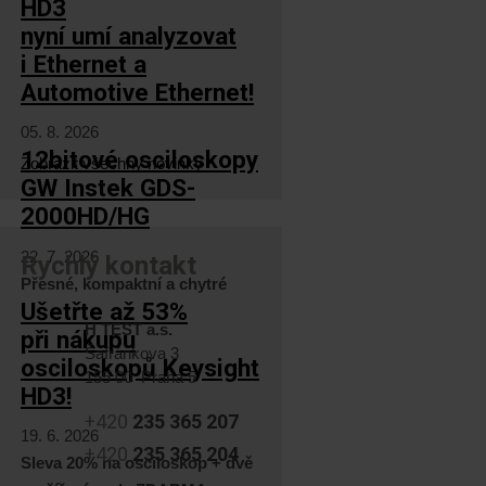
HD3
nyní umí analyzovat
i Ethernet a
Automotive Ethernet!
05. 8. 2026
12bitové osciloskopy
Zobrazit všechny novinky
GW Instek GDS-
2000HD/HG
22. 7. 2026
Rychlý kontakt
Přesné, kompaktní a chytré
Ušetřte až 53%
H TEST a.s.
při nákupu
Šafránkova 3
osciloskopů Keysight
155 00 Praha 5
HD3!
+420
235 365 207
19. 6. 2026
+420
235 365 204
Sleva 20% na osciloskop + dvě