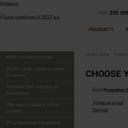
Přihlášení
+420
235 36
PRODUKTY
Úvodní strana
Produkt
Měřicí technika Keysight
AC/DC zdroje, zátěže a měření
CHOOSE 
el. výkonu
Testování EMC a testery el.
Promotion C
bezpečnosti
Poslat na e-mail
Sběr dat a modulární měřící
Tisknout
systémy
RF a mikrovlnné komponenty