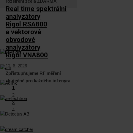
rozšíření zcela ZDARMA
Real time spektrální
analyzátory
Rigol RSA800
a vektorové
obvodové
analyzátory
Rigol VNA800
12. 6. 2026
Zpřístupňujeme RF měření
skutečně pro každého inženýra
1
2
3
4