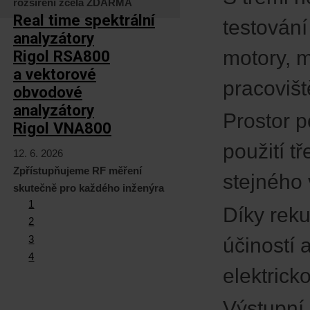
rozšíření zcela ZDARMA
Real time spektrální
testování
analyzátory
motory, m
Rigol RSA800
a vektorové
pracovišt
obvodové
analyzátory
Prostor p
Rigol VNA800
použití 
12. 6. 2026
Zpřístupňujeme RF měření
stejného
skutečně pro každého inženýra
1
Díky reku
2
3
účiností 
4
elektrick
Výstupní 