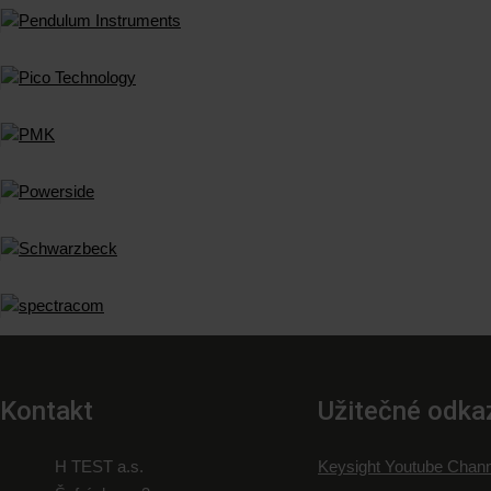
Kontakt
Užitečné odka
H TEST a.s.
Keysight Youtube Chann