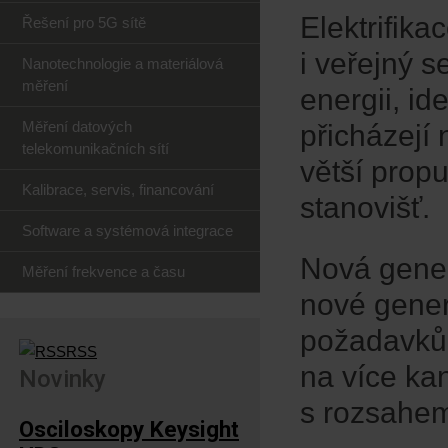
Elektrifik
Řešení pro 5G sítě
i veřejný s
Nanotechnologie a materiálová
měření
energii, id
Měření datových
přicházejí
telekomunikačních sítí
větší propu
Kalibrace, servis, financování
stanovišť.
Software a systémová integrace
Nová gene
Měření frekvence a času
nové gener
požadavkům
RSS
na více ka
Novinky
s rozsahem
Osciloskopy Keysight