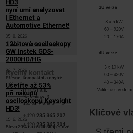
HD3
3U verze
nyní umí analyzovat
i Ethernet a
3 x 5 kW
Automotive Ethernet!
60 – 920V
05. 8. 2026
20 – 170A
12bitové osciloskopy
Zobrazit všechny novinky
GW Instek GDS-
4U verze
2000HD/HG
3 x 10 k
22. 7. 2026
Rychlý kontakt
60 – 920V
Přesné, kompaktní a chytré
40 – 340A
Ušetřte až 53%
Volitelně s vodní
H TEST a.s.
při nákupu
Šafránkova 3
osciloskopů Keysight
155 00 Praha 5
HD3!
Klíčové vl
+420
235 365 207
19. 6. 2026
+420
235 365 204
Sleva 20% na osciloskop + dvě
S třemi n