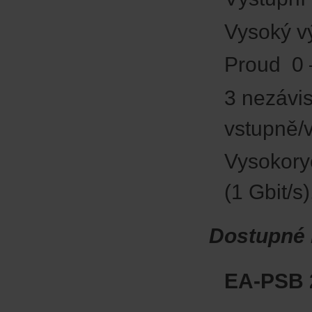
Vysoký v
Proud 0 –
3 nezávi
vstupně/v
Vysokory
(1 Gbit/
Dostupné 
EA-PSB 