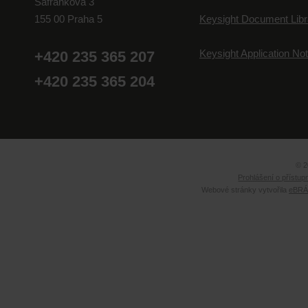
Šafránkova 3
155 00 Praha 5
Keysight Document Libr
Keysight Application No
+420 235 365 207
+420 235 365 204
© 2
Prohlášení o přístup
Webové stránky vytvořila
eBRÁN