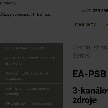
Přihlášení
+420
235 36
PRODUKTY
Úvodní stran
Měřicí technika Keysight
Series
AC/DC zdroje, zátěže a měření
el. výkonu
EA-PSB 
Testování EMC a testery el.
bezpečnosti
3-kanál
Sběr dat a modulární měřící
systémy
zdroje
RF a mikrovlnné komponenty