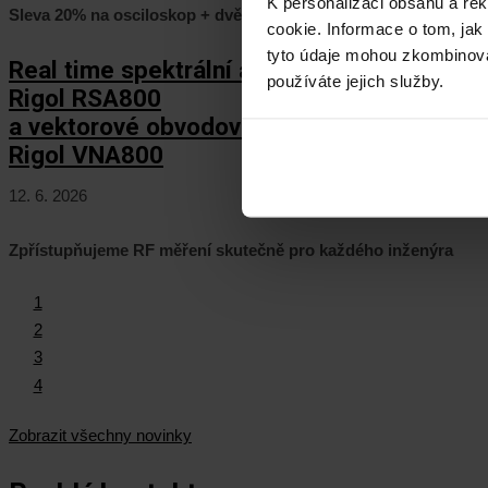
K personalizaci obsahu a re
Sleva 20% na osciloskop + dvě rozšíření zcela ZDARMA
cookie. Informace o tom, jak
tyto údaje mohou zkombinovat
Real time spektrální analyzátory
používáte jejich služby.
Rigol RSA800
a vektorové obvodové analyzátory
Rigol VNA800
12. 6. 2026
Zpřístupňujeme RF měření skutečně pro každého inženýra
1
2
3
4
Zobrazit všechny novinky