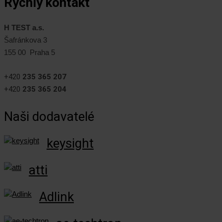
Rychlý kontakt
H TEST a.s.
Šafránkova 3
155 00 Praha 5
+420
235 365 207
+420
235 365 204
Naši dodavatelé
keysight
atti
Adlink