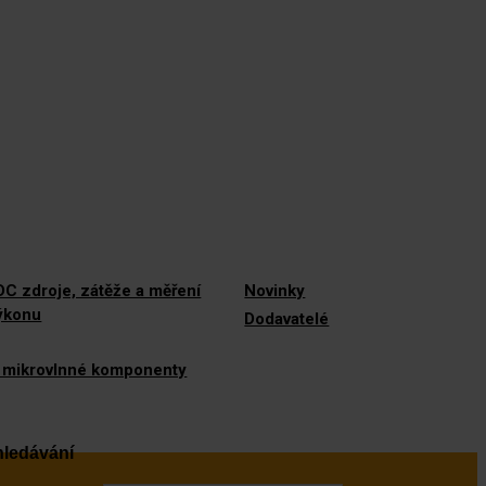
C zdroje, zátěže a měření
Novinky
výkonu
Dodavatelé
 mikrovlnné komponenty
ledávání