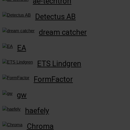
ae-techtron
Detectus AB
dream catcher
EA
ETS Lindgren
FormFactor
gw
haefely
Chroma