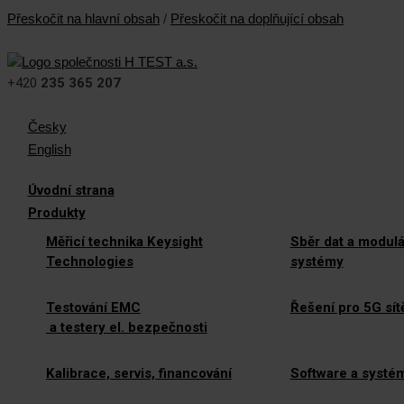
Přeskočit na hlavní obsah
/
Přeskočit na doplňující obsah
+420
235 365 207
Česky
English
Úvodní strana
Produkty
Měřicí technika Keysight
Sběr dat a modulá
Technologies
systémy
Testování EMC
Řešení pro 5G sít
a testery el. bezpečnosti
Kalibrace, servis, financování
Software a systé