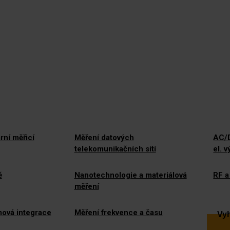
rní měřicí
Měření datových
AC/D
telekomunikačních sítí
el. 
ě
Nanotechnologie a materiálová
RF a
měření
mová integrace
Měření frekvence a času
Vyh