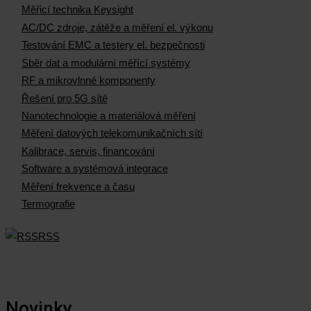
Měřicí technika Keysight
AC/DC zdroje, zátěže a měření el. výkonu
Testování EMC a testery el. bezpečnosti
Sběr dat a modulární měřící systémy
RF a mikrovlnné komponenty
Řešení pro 5G sítě
Nanotechnologie a materiálová měření
Měření datových telekomunikačních sítí
Kalibrace, servis, financování
Software a systémová integrace
Měření frekvence a času
Termografie
RSS
Novinky