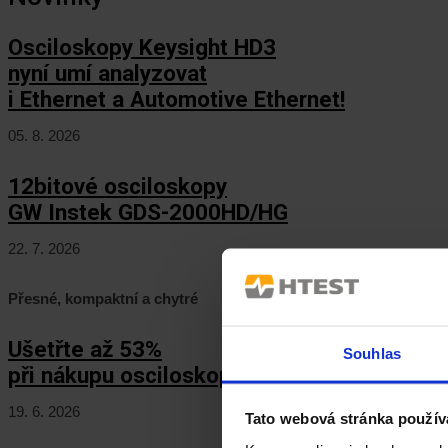
Osciloskopy Keysight HD3
nyní umí analyzovat
i Ethernet a Automotive Ethernet!
05. 8. 2026
12bitové osciloskopy
GW Instek GDS-2000HD/HG
22. 7. 2026
Přesné, kompaktní a chytré
Ušetřte až 53%
Souhlas
při nákupu osciloskopů Keysight HD3!
19. 6. 2026
Tato webová stránka použív