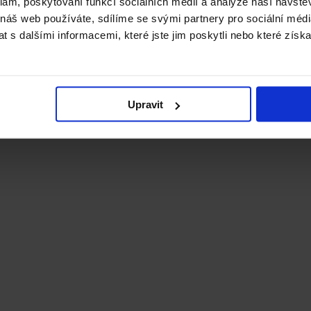
klam, poskytování funkcí sociálních médií a analýze naší návšt
 náš web používáte, sdílíme se svými partnery pro sociální média
 s dalšími informacemi, které jste jim poskytli nebo které získa
Upravit