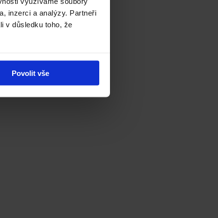
ěvnosti využíváme soubory
, inzerci a analýzy. Partneři
li v důsledku toho, že
Povolit vše