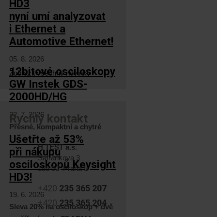
HD3
nyní umí analyzovat
i Ethernet a
Automotive Ethernet!
05. 8. 2026
12bitové osciloskopy
Zobrazit všechny novinky
GW Instek GDS-
2000HD/HG
22. 7. 2026
Rychlý kontakt
Přesné, kompaktní a chytré
Ušetřte až 53%
H TEST a.s.
při nákupu
Šafránkova 3
osciloskopů Keysight
155 00 Praha 5
HD3!
+420
235 365 207
19. 6. 2026
+420
235 365 204
Sleva 20% na osciloskop + dvě