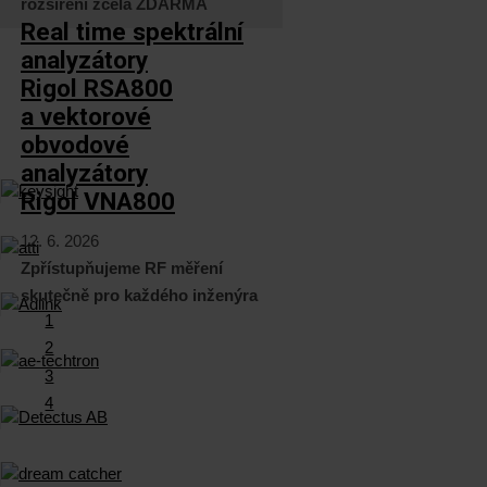
rozšíření zcela ZDARMA
Real time spektrální
analyzátory
Rigol RSA800
a vektorové
obvodové
analyzátory
Rigol VNA800
12. 6. 2026
Zpřístupňujeme RF měření
skutečně pro každého inženýra
1
2
3
4