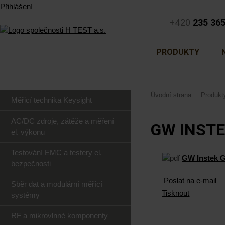
Přihlášení
+420
235 36
PRODUKTY
Úvodní strana
Produkt
Měřicí technika Keysight
AC/DC zdroje, zátěže a měření
GW INSTE
el. výkonu
Testování EMC a testery el.
GW Instek 
bezpečnosti
Poslat na e-mail
Sběr dat a modulární měřící
Tisknout
systémy
RF a mikrovlnné komponenty