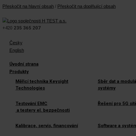
Přeskočit na hlavní obsah
/
Přeskočit na doplňující obsah
+420
235 365 207
Česky
English
Úvodní strana
Produkty
Měřicí technika Keysight
Sběr dat a modulá
Technologies
systémy
Testování EMC
Řešení pro 5G sít
a testery el. bezpečnosti
Kalibrace, servis, financování
Software a systé