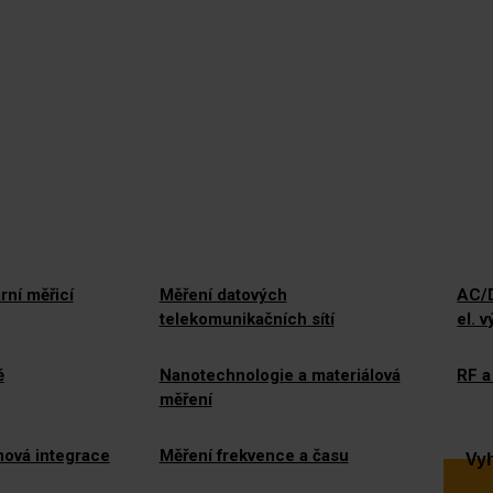
rní měřicí
Měření datových
AC/D
telekomunikačních sítí
el. 
ě
Nanotechnologie a materiálová
RF a
měření
mová integrace
Měření frekvence a času
Vyh