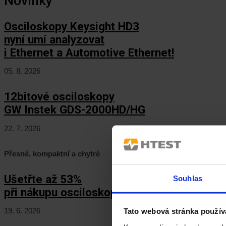
Novinky
Osciloskopy Keysight HD3
nyní umí analyzovat
i Ethernet a Automotive Ethernet!
05. 8. 2026
12bitové osciloskopy
GW Instek GDS-2000HD/HG
22. 7. 2026
Přesné, kompaktní a chytré
Ušetřte až 53%
Souhlas
při nákupu osciloskopů Keysight HD3!
19. 6. 2026
Tato webová stránka použív