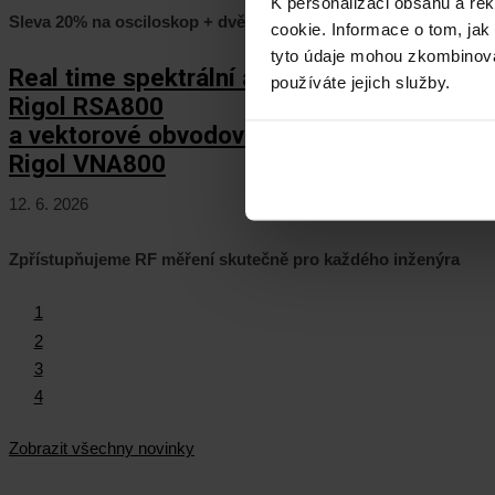
K personalizaci obsahu a re
Sleva 20% na osciloskop + dvě rozšíření zcela ZDARMA
cookie. Informace o tom, jak
tyto údaje mohou zkombinovat
Real time spektrální analyzátory
používáte jejich služby.
Rigol RSA800
a vektorové obvodové analyzátory
Rigol VNA800
12. 6. 2026
Zpřístupňujeme RF měření skutečně pro každého inženýra
1
2
3
4
Zobrazit všechny novinky