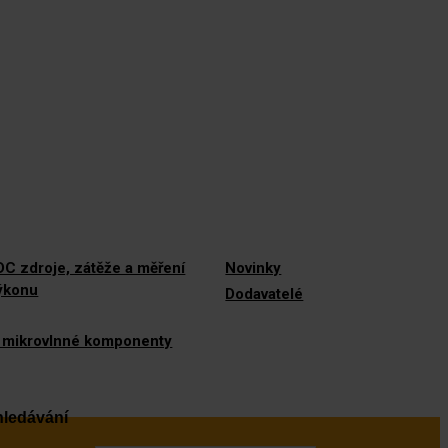
C zdroje, zátěže a měření
Novinky
výkonu
Dodavatelé
 mikrovlnné komponenty
ledávání