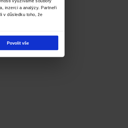
ěvnosti využíváme soubory
, inzerci a analýzy. Partneři
li v důsledku toho, že
Povolit vše