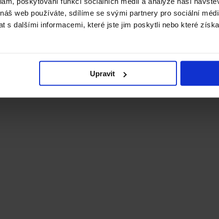
klam, poskytování funkcí sociálních médií a analýze naší návšt
 náš web používáte, sdílíme se svými partnery pro sociální média
 s dalšími informacemi, které jste jim poskytli nebo které získa
Upravit