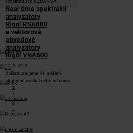
rozšíření zcela ZDARMA
Real time spektrální
analyzátory
Rigol RSA800
a vektorové
obvodové
analyzátory
Rigol VNA800
12. 6. 2026
Zpřístupňujeme RF měření
skutečně pro každého inženýra
1
2
3
4