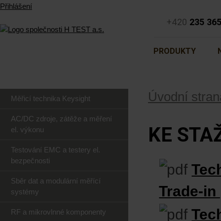
Přihlášení
+420
235 36
PRODUKTY
Úvodní stran
Měřicí technika Keysight
AC/DC zdroje, zátěže a měření
KE STA
el. výkonu
Testování EMC a testery el.
bezpečnosti
Tec
Sběr dat a modulární měřící
Trade-in
systémy
Tec
RF a mikrovlnné komponenty