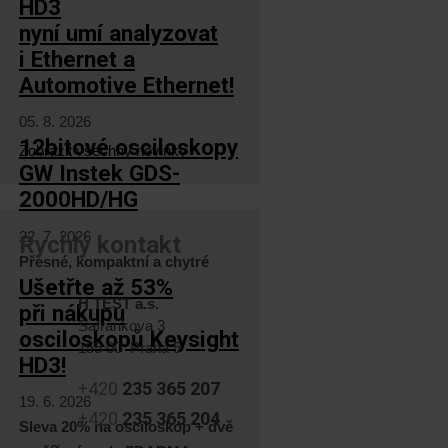
HD3
nyní umí analyzovat
i Ethernet a
Automotive Ethernet!
05. 8. 2026
12bitové osciloskopy
Zobrazit všechny novinky
GW Instek GDS-
2000HD/HG
22. 7. 2026
Rychlý kontakt
Přesné, kompaktní a chytré
Ušetřte až 53%
H TEST a.s.
při nákupu
Šafránkova 3
osciloskopů Keysight
155 00 Praha 5
HD3!
+420
235 365 207
19. 6. 2026
+420
235 365 204
Sleva 20% na osciloskop + dvě