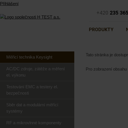
Přihlášení
+420
235 36
PRODUKTY
Tato stránka je dostu
Měřicí technika Keysight
AC/DC zdroje, zátěže a měření
Pro zobrazení obsahu
el. výkonu
Testování EMC a testery el.
bezpečnosti
Sběr dat a modulární měřící
systémy
RF a mikrovlnné komponenty