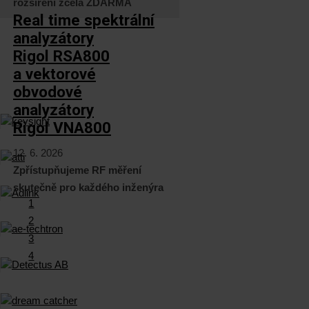
rozšíření zcela ZDARMA
Real time spektrální
analyzátory
Rigol RSA800
a vektorové
obvodové
analyzátory
Rigol VNA800
12. 6. 2026
Zpřístupňujeme RF měření
skutečně pro každého inženýra
1
2
3
4