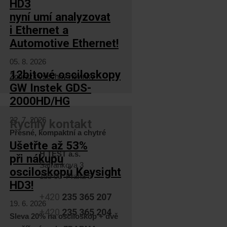
HD3
nyní umí analyzovat
i Ethernet a
Automotive Ethernet!
05. 8. 2026
12bitové osciloskopy
Zobrazit všechny novinky
GW Instek GDS-
2000HD/HG
22. 7. 2026
Rychlý kontakt
Přesné, kompaktní a chytré
Ušetřte až 53%
H TEST a.s.
při nákupu
Šafránkova 3
osciloskopů Keysight
155 00 Praha 5
HD3!
+420
235 365 207
19. 6. 2026
+420
235 365 204
Sleva 20% na osciloskop + dvě