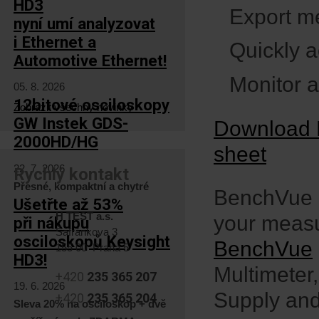
HD3
Export me
nyní umí analyzovat
i Ethernet a
Quickly 
Automotive Ethernet!
Monitor a
05. 8. 2026
12bitové osciloskopy
Zobrazit všechny novinky
GW Instek GDS-
Download 
2000HD/HG
sheet
22. 7. 2026
Rychlý kontakt
Přesné, kompaktní a chytré
BenchVue co
Ušetřte až 53%
H TEST a.s.
your meas
při nákupu
Šafránkova 3
osciloskopů Keysight
BenchVue
155 00 Praha 5
HD3!
Multimeter
+420
235 365 207
19. 6. 2026
Supply and
+420
235 365 204
Sleva 20% na osciloskop + dvě