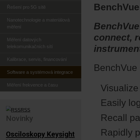
BenchVue
Řešení pro 5G sítě
Nanotechnologie a materiálová
BenchVue 
měření
connect, r
Měření datových
instrumen
telekomunikačních sítí
Kalibrace, servis, financování
BenchVue is
Software a systémová integrace
Měření frekvence a času
Visualiz
Easily lo
RSS
Recall pa
Novinky
Rapidly 
Osciloskopy Keysight