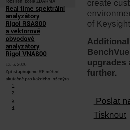
create cus
rozšíření zcela ZDARMA
Real time spektrální
environme
analyzátory
of Keysigh
Rigol RSA800
a vektorové
obvodové
Additional
analyzátory
BenchVue a
Rigol VNA800
upgrades a
12. 6. 2026
further.
Zpřístupňujeme RF měření
skutečně pro každého inženýra
1
2
Poslat n
3
4
Tisknout