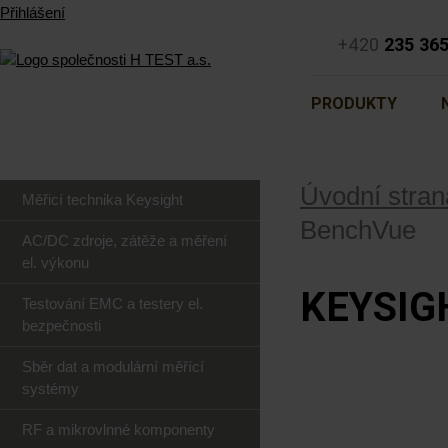
Přihlášení
+420
235 36
PRODUKTY
Úvodní stran
Měřicí technika Keysight
BenchVue
AC/DC zdroje, zátěže a měření
el. výkonu
KEYSIG
Testování EMC a testery el.
bezpečnosti
Sběr dat a modulární měřící
systémy
RF a mikrovlnné komponenty