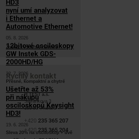
HD3
nyní umí analyzovat
i Ethernet a
Automotive Ethernet!
05. 8. 2026
12bitové osciloskopy
Zobrazit všechny novinky
GW Instek GDS-
2000HD/HG
22. 7. 2026
Rychlý kontakt
Přesné, kompaktní a chytré
Ušetřte až 53%
H TEST a.s.
při nákupu
Šafránkova 3
osciloskopů Keysight
155 00 Praha 5
HD3!
+420
235 365 207
19. 6. 2026
+420
235 365 204
Sleva 20% na osciloskop + dvě