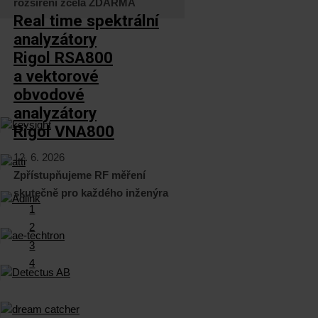
rozšíření zcela ZDARMA
Real time spektrální
analyzátory
Rigol RSA800
a vektorové
obvodové
analyzátory
Rigol VNA800
12. 6. 2026
Zpřístupňujeme RF měření
skutečně pro každého inženýra
1
2
3
4