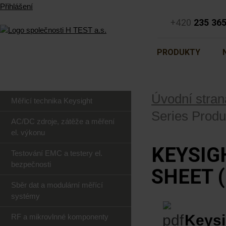
Přihlášení
+420
235 36
PRODUKTY
Úvodní stran
Měřicí technika Keysight
Series Produ
AC/DC zdroje, zátěže a měření
el. výkonu
KEYSIG
Testování EMC a testery el.
bezpečnosti
SHEET (
Sběr dat a modulární měřící
systémy
Keys
RF a mikrovlnné komponenty