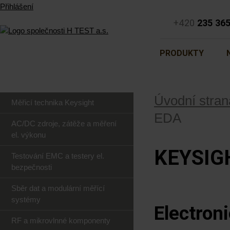
Přihlášení
+420
235 36
PRODUKTY
Úvodní stran
Měřicí technika Keysight
EDA
AC/DC zdroje, zátěže a měření
el. výkonu
KEYSIG
Testování EMC a testery el.
bezpečnosti
Sběr dat a modulární měřící
systémy
Electron
RF a mikrovlnné komponenty