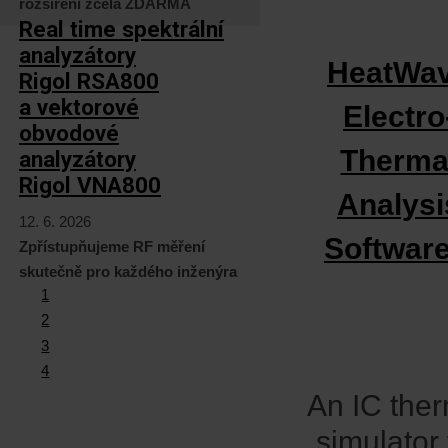
rozšíření zcela ZDARMA
Real time spektrální
analyzátory
HeatWa
Rigol RSA800
a vektorové
Electro
obvodové
Therma
analyzátory
Rigol VNA800
Analysi
12. 6. 2026
Softwar
Zpřístupňujeme RF měření
skutečně pro každého inženýra
1
2
3
4
An IC the
simulator 