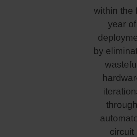
within the f
year of
deployme
by elimina
wastefu
hardwar
iteratio
throug
automat
circuit