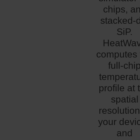
chips, a
stacked-
SiP.
HeatWa
computes 
full-chi
temperat
profile at 
spatial
resolution
your devi
and