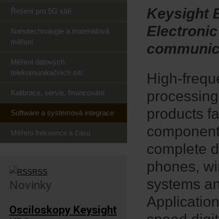
Keysight E
Řešení pro 5G sítě
Electroni
Nanotechnologie a materiálová
měření
communica
Měření datových
telekomunikačních sítí
High-frequ
processing
Kalibrace, servis, financování
products fa
Software a systémová integrace
component,
Měření frekvence a času
complete de
phones, wi
RSS
systems an
Novinky
Application
Osciloskopy Keysight