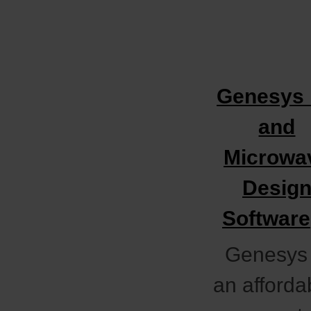
Genesys
and
Microwa
Desig
Software
Genesys 
an afforda