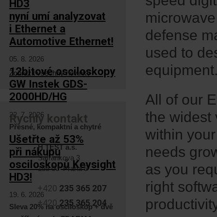
speed digi
HD3
nyní umí analyzovat
microwave 
i Ethernet a
defense ma
Automotive Ethernet!
used to de
05. 8. 2026
equipment
12bitové osciloskopy
Zobrazit všechny novinky
GW Instek GDS-
2000HD/HG
All of our 
the widest 
22. 7. 2026
Rychlý kontakt
Přesné, kompaktní a chytré
within you
Ušetřte až 53%
H TEST a.s.
needs grow
při nákupu
Šafránkova 3
osciloskopů Keysight
as you req
155 00 Praha 5
HD3!
right softw
+420
235 365 207
19. 6. 2026
productivi
+420
235 365 204
Sleva 20% na osciloskop + dvě