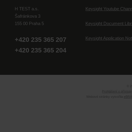
H TEST a.s.
Keysight Youtube Chann
Šafránkova 3
155 00 Praha 5
Keysight Document Libr
Keysight Application No
+420 235 365 207
+420 235 365 204
© 2
Prohlášení o přístup
Webové stránky vytvořila
eBRÁN