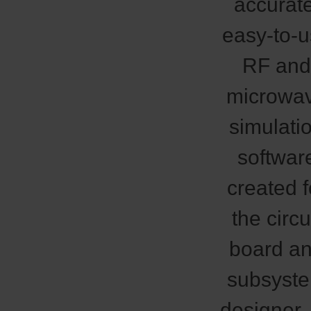
accurate
easy-to-
RF an
microwa
simulati
softwar
created f
the circu
board a
subsyst
designer.