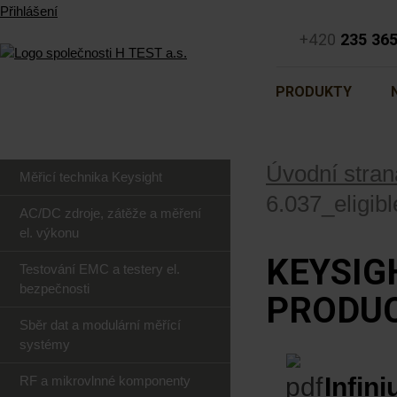
Přihlášení
+420
235 36
PRODUKTY
Úvodní stran
Měřicí technika Keysight
6.037_eligib
AC/DC zdroje, zátěže a měření
el. výkonu
KEYSIG
Testování EMC a testery el.
bezpečnosti
PRODU
Sběr dat a modulární měřící
systémy
Infin
RF a mikrovlnné komponenty