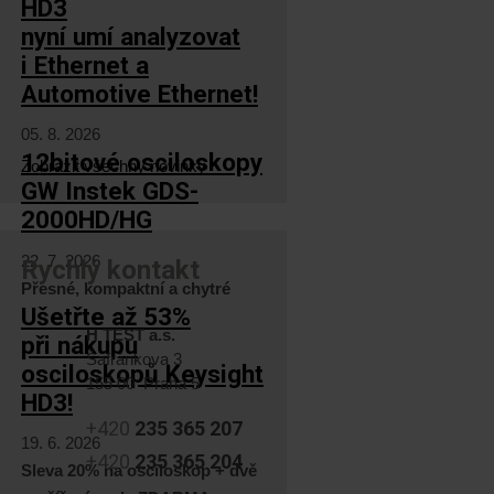
HD3
nyní umí analyzovat
i Ethernet a
Automotive Ethernet!
05. 8. 2026
12bitové osciloskopy
Zobrazit všechny novinky
GW Instek GDS-
2000HD/HG
22. 7. 2026
Rychlý kontakt
Přesné, kompaktní a chytré
Ušetřte až 53%
H TEST a.s.
při nákupu
Šafránkova 3
osciloskopů Keysight
155 00 Praha 5
HD3!
+420
235 365 207
19. 6. 2026
+420
235 365 204
Sleva 20% na osciloskop + dvě