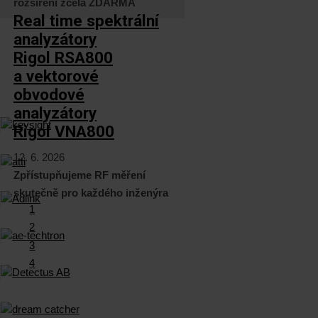
rozšíření zcela ZDARMA
Real time spektrální
analyzátory
Rigol RSA800
a vektorové
obvodové
analyzátory
Rigol VNA800
12. 6. 2026
Zpřístupňujeme RF měření
skutečně pro každého inženýra
1
2
3
4