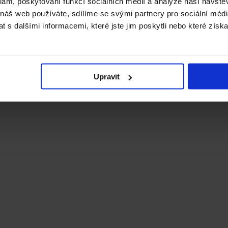
e stažení
klam, poskytování funkcí sociálních médií a analýze naší návšt
 náš web používáte, sdílíme se svými partnery pro sociální média
 s dalšími informacemi, které jste jim poskytli nebo které získa
Upravit