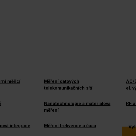
rní měřicí
Měření datových
AC/D
telekomunikačních sítí
el. 
ě
Nanotechnologie a materiálová
RF a
měření
mová integrace
Měření frekvence a času
Vyh