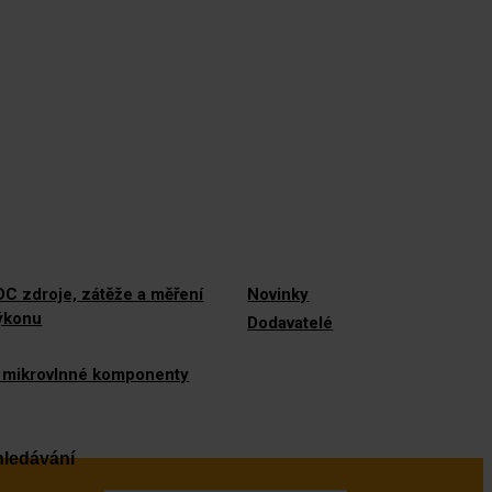
C zdroje, zátěže a měření
Novinky
výkonu
Dodavatelé
 mikrovlnné komponenty
ledávání