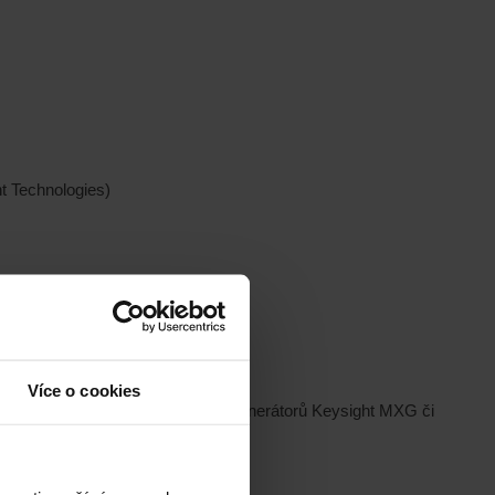
t Technologies)
Více o cookies
XA a FieldFox, nová generace RF generátorů Keysight MXG či