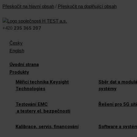
Přeskočit na hlavní obsah
/
Přeskočit na doplňující obsah
+420
235 365 207
Česky
English
Úvodní strana
Produkty
Měřicí technika Keysight
Sběr dat a modulá
Technologies
systémy
Testování EMC
Řešení pro 5G sít
a testery el. bezpečnosti
Kalibrace, servis, financování
Software a systé