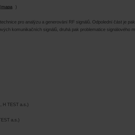
(
mapa
)
 technice pro analýzu a generování RF signálů. Odpolední část je pa
ých komunikačních signálů, druhá pak problematice signálového moni
, H TEST a.s.)
TEST a.s.)