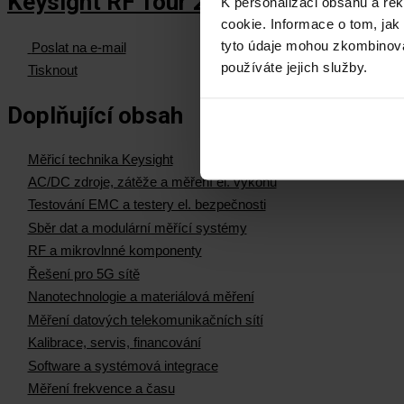
Keysight RF Tour 2024 - prezentace k
K personalizaci obsahu a re
cookie. Informace o tom, jak
tyto údaje mohou zkombinovat
Poslat na e-mail
používáte jejich služby.
Tisknout
Doplňující obsah
Měřicí technika Keysight
AC/DC zdroje, zátěže a měření el. výkonu
Testování EMC a testery el. bezpečnosti
Sběr dat a modulární měřící systémy
RF a mikrovlnné komponenty
Řešení pro 5G sítě
Nanotechnologie a materiálová měření
Měření datových telekomunikačních sítí
Kalibrace, servis, financování
Software a systémová integrace
Měření frekvence a času