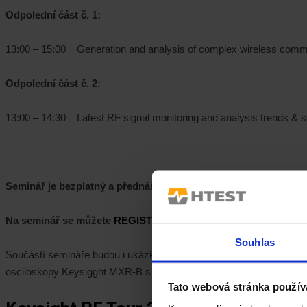
Odpolední část č. 1:
13:00 – 15:00 Generation and analysis of complex wireless commu
Odpolední část č. 2:
13:00 – 14:30 Latest RF signal monitoring and analysis trends & s
Seminář je bezplatný a přednášky budou probíhat v češtině a an
Na seminář se můžete
REGISTROVAT ZDE
.
Souhlas
Součástí semináře budou i ukázky měření s nejnovějšími přístroji
osciloskopy Keysigght MXR-B s multikanálovým real-time spektrál
Tato webová stránka použív