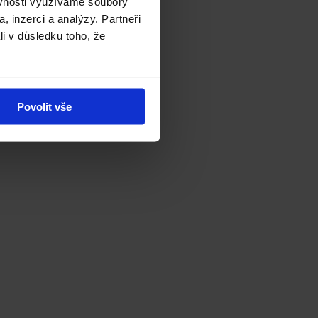
ěvnosti využíváme soubory
, inzerci a analýzy. Partneři
li v důsledku toho, že
Povolit vše