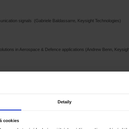
nication signals (Gabriele Baldassarre, Keysight Technologies)
olutions in Aerospace & Defence applications (Andrew Benn, Keysigh
gličtině.
Detaily
 Keysight pro RF měření jako jsou spektrální analyzátory Keysight U
ním analyzátorem.
á cookies