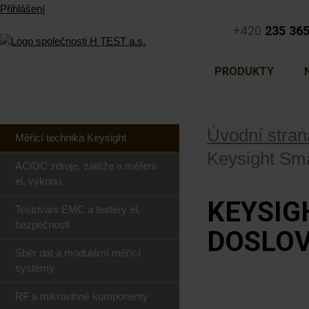
Přihlášení
+420
235 36
PRODUKTY
Úvodní stran
Měřicí technika Keysight
Keysight Sma
AC/DC zdroje, zátěže a měření
el. výkonu
KEYSIG
Testování EMC a testery el.
bezpečnosti
DOSLOV
Sběr dat a modulární měřící
systémy
RF a mikrovlnné komponenty