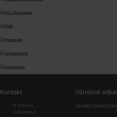
Kontakt
Užitečné odka
H TEST a.s.
Keysight Youtube Chann
Šafránkova 3