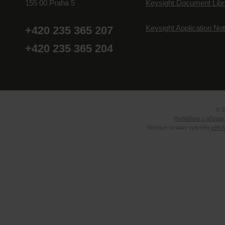
155 00 Praha 5
Keysight Document Libr
Keysight Application No
+420 235 365 207
+420 235 365 204
© 2
Prohlášení o přístup
Webové stránky vytvořila
eBRÁN