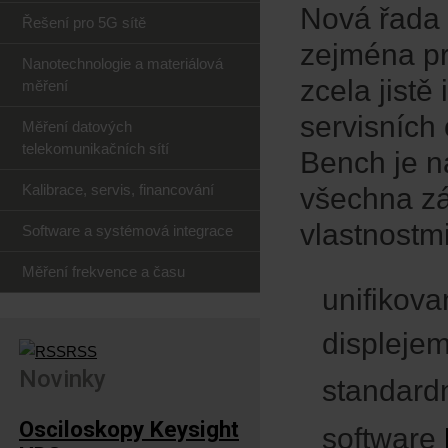
Nová řada 
Řešení pro 5G sítě
zejména pr
Nanotechnologie a materiálová
zcela jistě
měření
servisních
Měření datových
telekomunikačních sítí
Bench je n
Kalibrace, servis, financování
všechna zá
vlastnostmi
Software a systémová integrace
Měření frekvence a času
unifikova
displeje
RSS
Novinky
standard
Osciloskopy Keysight
software