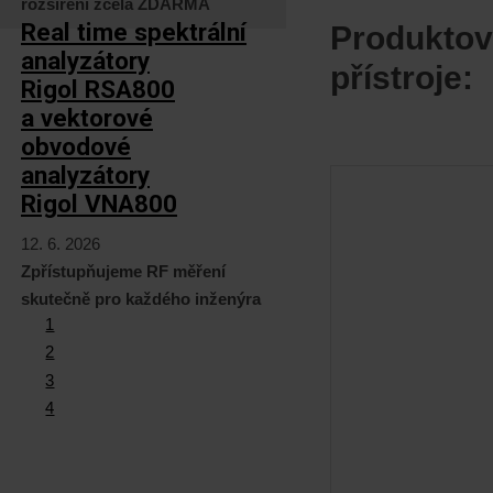
rozšíření zcela ZDARMA
Real time spektrální
Produktov
analyzátory
přístroje:
Rigol RSA800
a vektorové
obvodové
analyzátory
Rigol VNA800
12. 6. 2026
Zpřístupňujeme RF měření
skutečně pro každého inženýra
1
2
3
4