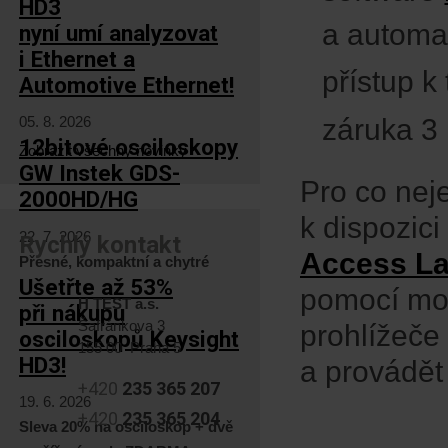
HD3
a automa
nyní umí analyzovat
i Ethernet a
přístup 
Automotive Ethernet!
záruka 3 
05. 8. 2026
12bitové osciloskopy
Zobrazit všechny novinky
GW Instek GDS-
Pro co neje
2000HD/HG
k dispozic
22. 7. 2026
Rychlý kontakt
Access La
Přesné, kompaktní a chytré
Ušetřte až 53%
pomocí moh
H TEST a.s.
při nákupu
Šafránkova 3
prohlížeče 
osciloskopů Keysight
155 00 Praha 5
HD3!
a provádět 
+420
235 365 207
19. 6. 2026
+420
235 365 204
Sleva 20% na osciloskop + dvě