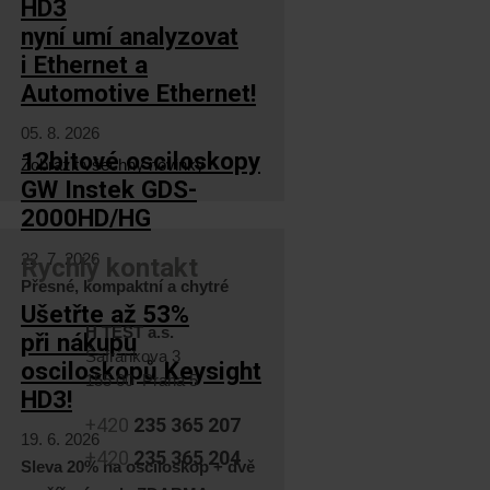
HD3
nyní umí analyzovat
i Ethernet a
Automotive Ethernet!
05. 8. 2026
12bitové osciloskopy
Zobrazit všechny novinky
GW Instek GDS-
2000HD/HG
22. 7. 2026
Rychlý kontakt
Přesné, kompaktní a chytré
Ušetřte až 53%
H TEST a.s.
při nákupu
Šafránkova 3
osciloskopů Keysight
155 00 Praha 5
HD3!
+420
235 365 207
19. 6. 2026
+420
235 365 204
Sleva 20% na osciloskop + dvě