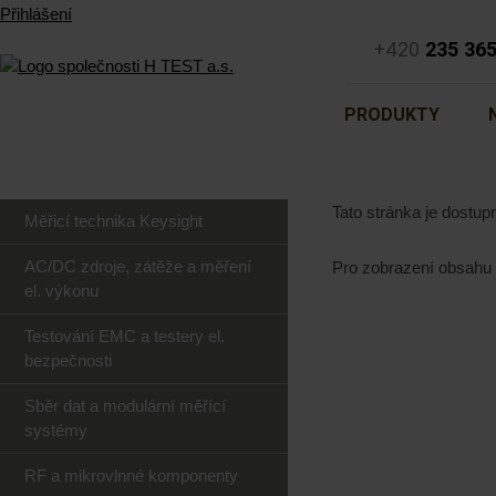
Přihlášení
+420
235 36
PRODUKTY
Tato stránka je dostu
Měřicí technika Keysight
AC/DC zdroje, zátěže a měření
Pro zobrazení obsahu
el. výkonu
Testování EMC a testery el.
bezpečnosti
Sběr dat a modulární měřící
systémy
RF a mikrovlnné komponenty