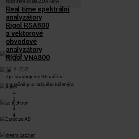
rozšíření zcela ZDARMA
Real time spektrální
analyzátory
Rigol RSA800
a vektorové
obvodové
analyzátory
Rigol VNA800
12. 6. 2026
Zpřístupňujeme RF měření
skutečně pro každého inženýra
1
2
3
4