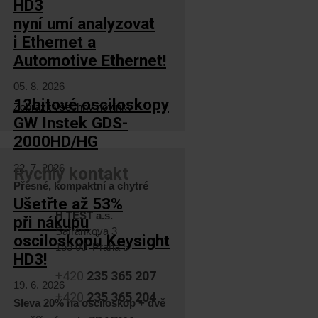
HD3
nyní umí analyzovat
i Ethernet a
Automotive Ethernet!
05. 8. 2026
12bitové osciloskopy
Zobrazit všechny novinky
GW Instek GDS-
2000HD/HG
22. 7. 2026
Rychlý kontakt
Přesné, kompaktní a chytré
Ušetřte až 53%
H TEST a.s.
při nákupu
Šafránkova 3
osciloskopů Keysight
155 00 Praha 5
HD3!
+420
235 365 207
19. 6. 2026
+420
235 365 204
Sleva 20% na osciloskop + dvě