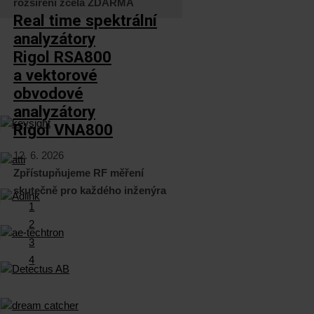
rozšíření zcela ZDARMA
Real time spektrální
analyzátory
Rigol RSA800
a vektorové
obvodové
analyzátory
Rigol VNA800
12. 6. 2026
Zpřístupňujeme RF měření
skutečně pro každého inženýra
1
2
3
4