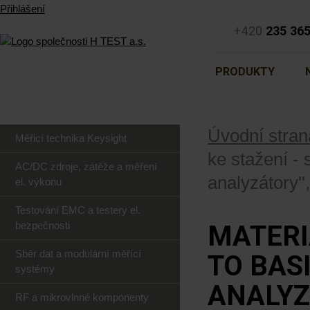
Přihlášení
+420
235 36
PRODUKTY
Úvodní stran
Měřicí technika Keysight
ke stažení -
AC/DC zdroje, zátěže a měření
analyzátory''
el. výkonu
Testování EMC a testery el.
bezpečnosti
MATERIÁ
Sběr dat a modulární měřící
TO BAS
systémy
ANALYZ
RF a mikrovlnné komponenty