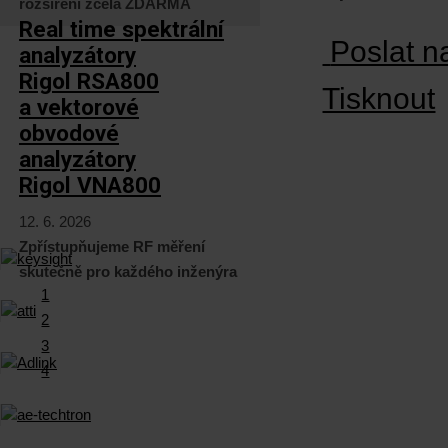
rozšíření zcela ZDARMA
Real time spektrální
Poslat n
analyzátory
Rigol RSA800
Tisknout
a vektorové
obvodové
analyzátory
Rigol VNA800
12. 6. 2026
Zpřístupňujeme RF měření
skutečně pro každého inženýra
1
2
3
4