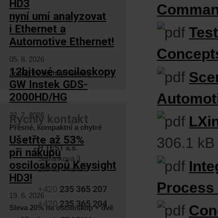
HD3
Command
nyní umí analyzovat
i Ethernet a
Tes
Automotive Ethernet!
Concept
05. 8. 2026
12bitové osciloskopy
Sce
Zobrazit všechny novinky
GW Instek GDS-
Automoti
2000HD/HG
22. 7. 2026
Rychlý kontakt
LXi
Přesné, kompaktní a chytré
Ušetřte až 53%
306.1 kB
H TEST a.s.
při nákupu
Šafránkova 3
Inte
osciloskopů Keysight
155 00 Praha 5
HD3!
Process
+420
235 365 207
19. 6. 2026
+420
235 365 204
Con
Sleva 20% na osciloskop + dvě