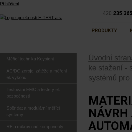
Přihlášení
+420
235 36
PRODUKTY
Úvodní stran
Měřicí technika Keysight
ke stažení -
AC/DC zdroje, zátěže a měření
systémů pro 
el. výkonu
Testování EMC a testery el.
bezpečnosti
MATERI
Sběr dat a modulární měřící
NÁVRH
systémy
AUTOMA
RF a mikrovlnné komponenty