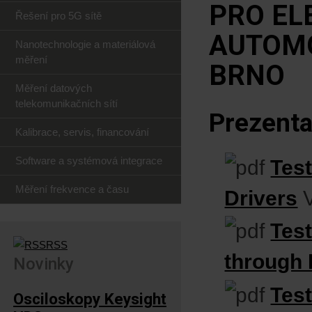
PRO EL
Řešení pro 5G sítě
AUTOMO
Nanotechnologie a materiálová
měření
BRNO
Měření datových
telekomunikačních sítí
Prezenta
Kalibrace, servis, financování
Software a systémová integrace
Test
Měření frekvence a času
Drivers
Test
RSS
through 
Novinky
Tes
Osciloskopy Keysight