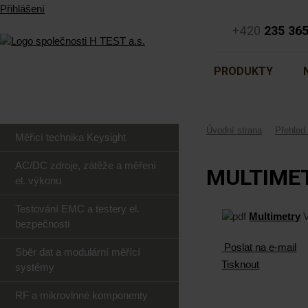
Přihlášení
+420
235 36
PRODUKTY
Úvodní strana
Přehled 
Měřicí technika Keysight
AC/DC zdroje, zátěže a měření
MULTIME
el. výkonu
Testování EMC a testery el.
Multimetry
bezpečnosti
Poslat na e-mail
Sběr dat a modulární měřící
Tisknout
systémy
RF a mikrovlnné komponenty