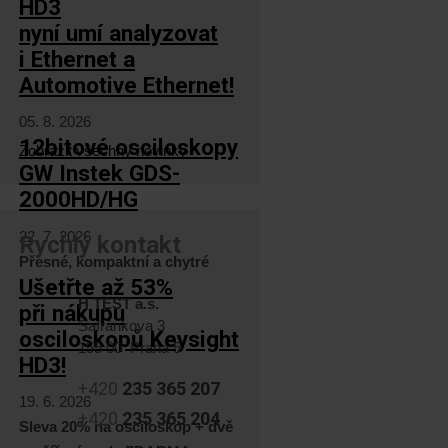
HD3
nyní umí analyzovat
i Ethernet a
Automotive Ethernet!
05. 8. 2026
12bitové osciloskopy
Zobrazit všechny novinky
GW Instek GDS-
2000HD/HG
22. 7. 2026
Rychlý kontakt
Přesné, kompaktní a chytré
Ušetřte až 53%
H TEST a.s.
při nákupu
Šafránkova 3
osciloskopů Keysight
155 00 Praha 5
HD3!
+420
235 365 207
19. 6. 2026
+420
235 365 204
Sleva 20% na osciloskop + dvě