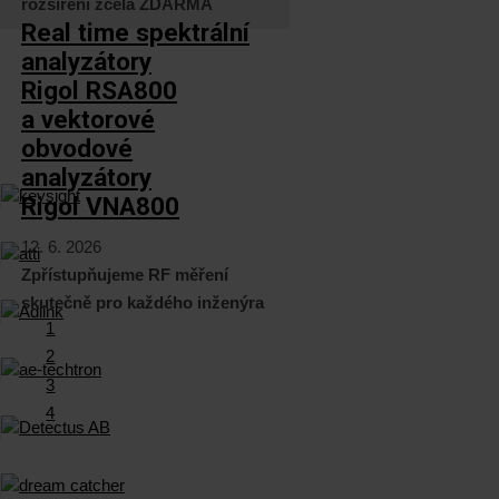
rozšíření zcela ZDARMA
Real time spektrální
analyzátory
Rigol RSA800
a vektorové
obvodové
analyzátory
Rigol VNA800
12. 6. 2026
Zpřístupňujeme RF měření
skutečně pro každého inženýra
1
2
3
4