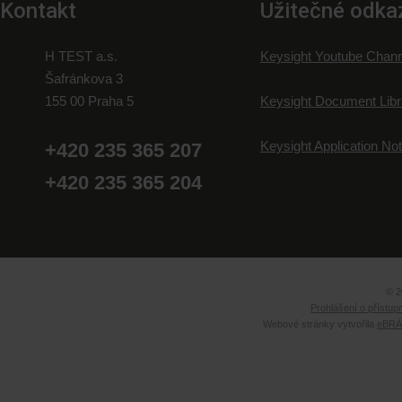
Kontakt
Užitečné odka
H TEST a.s.
Keysight Youtube Chann
Šafránkova 3
155 00 Praha 5
Keysight Document Libr
Keysight Application No
+420 235 365 207
+420 235 365 204
© 2
Prohlášení o přístup
Webové stránky vytvořila
eBRÁN