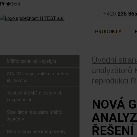
Přihlášení
+420
235 36
PRODUKTY
Úvodní stran
Měřicí technika Keysight
analyzátorů 
AC/DC zdroje, zátěže a měření
reprodukci R
el. výkonu
Testování EMC a testery el.
bezpečnosti
NOVÁ G
Sběr dat a modulární měřící
ANALYZ
systémy
ŘEŠENÍ
RF a mikrovlnné komponenty