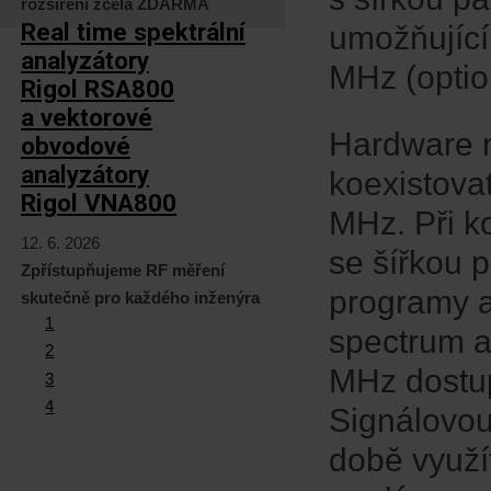
rozšíření zcela ZDARMA
Real time spektrální
umožňující
analyzátory
MHz (optio
Rigol RSA800
a vektorové
Hardware n
obvodové
analyzátory
koexistova
Rigol VNA800
MHz. Při ko
12. 6. 2026
se šířkou 
Zpřístupňujeme RF měření
programy a
skutečně pro každého inženýra
1
spectrum a
2
MHz dostup
3
4
Signálovou
době využít