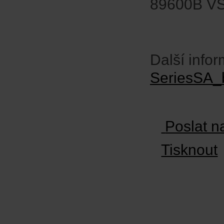
89600B VSA
Další info
SeriesSA_
Poslat n
Tisknout