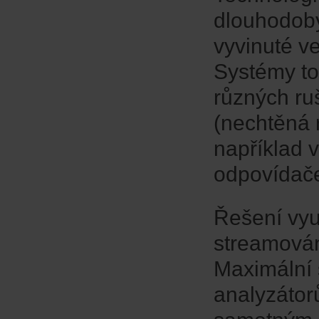
dlouhodobý
vyvinuté v
Systémy to
různých ruš
(nechtěná 
například 
odpovídače
Řešení vyu
streamován
Maximální 
analyzátor