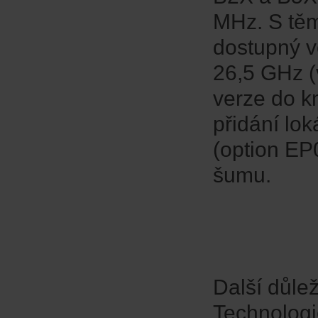
MHz. S těm
dostupný v
26,5 GHz (
verze do k
přidání lo
(option EP
šumu.
Další důle
Technologie