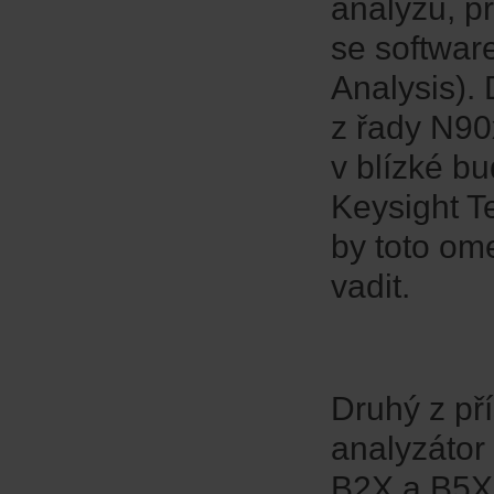
analýzu, p
se softwar
Analysis). 
z řady N90
v blízké b
Keysight T
by toto om
vadit.
Druhý z pří
analyzátor
B2X a B5X 