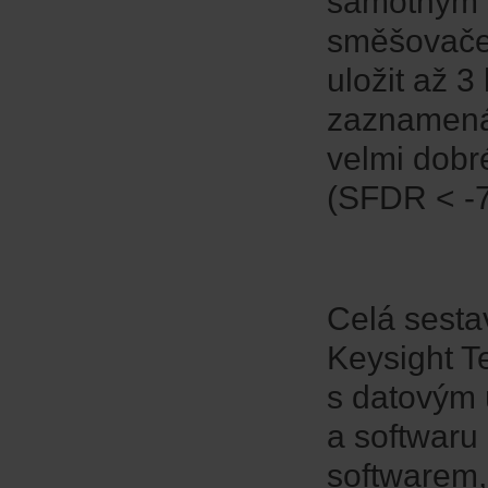
samotným s
směšovačem
uložit až 
zaznamenáv
velmi dobr
(SFDR < -7
Celá sesta
Keysight T
s datovým
a softwaru
softwarem,