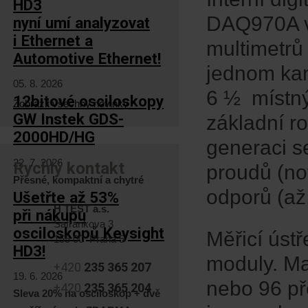
HD3
DAQ970A v
nyní umí analyzovat
i Ethernet a
multimetr
Automotive Ethernet!
jednom ka
05. 8. 2026
6 ½ místný
12bitové osciloskopy
Zobrazit všechny novinky
GW Instek GDS-
základní r
2000HD/HG
generaci s
22. 7. 2026
Rychlý kontakt
proudů (no
Přesné, kompaktní a chytré
odporů (a
Ušetřte až 53%
H TEST a.s.
při nákupu
Šafránkova 3
osciloskopů Keysight
Měřicí úst
155 00 Praha 5
HD3!
moduly. Ma
+420
235 365 207
19. 6. 2026
nebo 96 př
+420
235 365 204
Sleva 20% na osciloskop + dvě