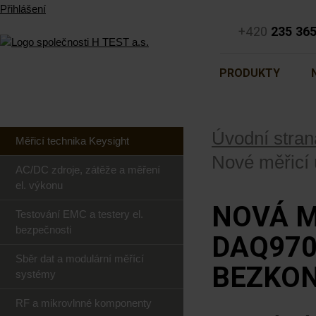
Přihlášení
+420
235 36
PRODUKTY
Úvodní stran
Měřicí technika Keysight
Nové měřicí
AC/DC zdroje, zátěže a měření
el. výkonu
NOVÁ M
Testování EMC a testery el.
bezpečnosti
DAQ970
Sběr dat a modulární měřící
BEZKON
systémy
RF a mikrovlnné komponenty