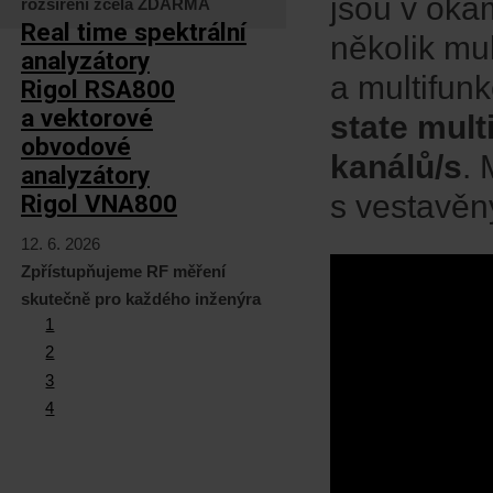
jsou v oka
rozšíření zcela ZDARMA
Real time spektrální
několik mu
analyzátory
a multifun
Rigol RSA800
a vektorové
state mul
obvodové
kanálů/s
. 
analyzátory
s vestavěn
Rigol VNA800
12. 6. 2026
Zpřístupňujeme RF měření
skutečně pro každého inženýra
1
2
3
4