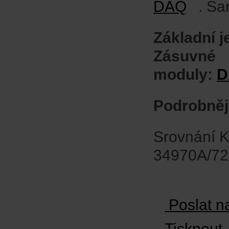
DAQ
. Sa
Základní 
Zásuvné
moduly:
D
Podrobněj
Srovnání K
34970A/72
Poslat n
Tisknout