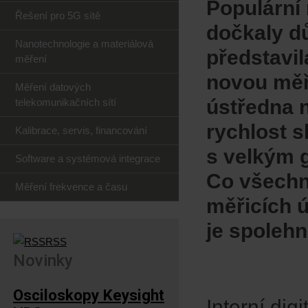
Populární
Řešení pro 5G sítě
dočkaly dů
Nanotechnologie a materiálová
představil
měření
novou měř
Měření datových
ústředna n
telekomunikačních sítí
rychlost s
Kalibrace, servis, financování
s velkým 
Software a systémová integrace
Co všechn
Měření frekvence a času
měřicích 
je spolehn
RSS
Novinky
Osciloskopy Keysight
Interní dig