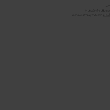
© 2
Prohlášení o přístup
Webové stránky vytvořila
eBRÁN