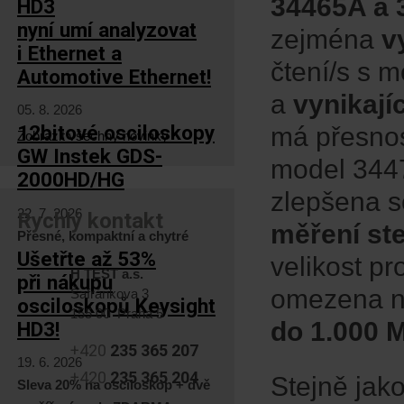
34465A a 
HD3
nyní umí analyzovat
zejména
v
i Ethernet a
čtení/s s m
Automotive Ethernet!
a
vynikají
05. 8. 2026
12bitové osciloskopy
má přesnos
Zobrazit všechny novinky
GW Instek GDS-
model 344
2000HD/HG
zlepšena 
22. 7. 2026
Rychlý kontakt
měření st
Přesné, kompaktní a chytré
Ušetřte až 53%
velikost pr
H TEST a.s.
při nákupu
omezena na
Šafránkova 3
osciloskopů Keysight
155 00 Praha 5
do 1.000
HD3!
+420
235 365 207
19. 6. 2026
+420
235 365 204
Stejně jak
Sleva 20% na osciloskop + dvě