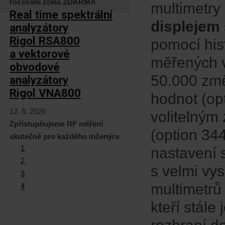
rozšíření zcela ZDARMA
multimetr
Real time spektrální
displejem
analyzátory
Rigol RSA800
pomocí his
a vektorové
měřených v
obvodové
50.000 změ
analyzátory
Rigol VNA800
hodnot (op
12. 6. 2026
volitelným
Zpřístupňujeme RF měření
(option 34
skutečně pro každého inženýra
1
nastavení s
2
s velmi vy
3
multimetrů
4
kteří stále