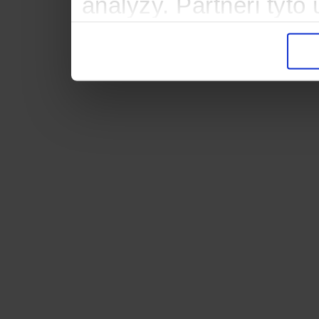
analýzy. Partneři tyt
informacemi, které jste
důsledku toho, že použ