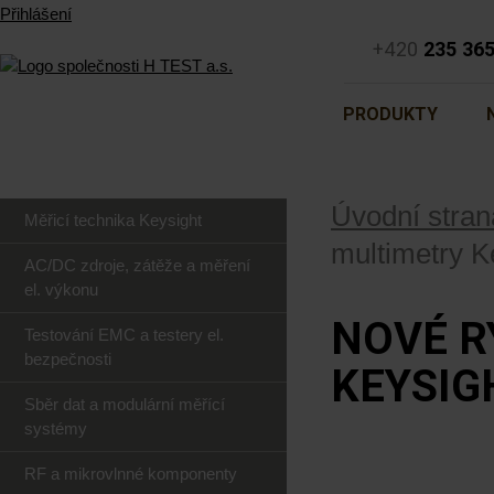
Přihlášení
+420
235 36
PRODUKTY
Úvodní stran
Měřicí technika Keysight
multimetry K
AC/DC zdroje, zátěže a měření
el. výkonu
NOVÉ R
Testování EMC a testery el.
bezpečnosti
KEYSIG
Sběr dat a modulární měřící
systémy
RF a mikrovlnné komponenty