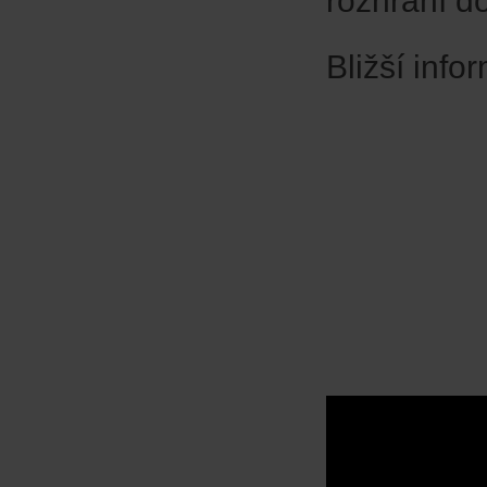
rozhraní d
Bližší inf