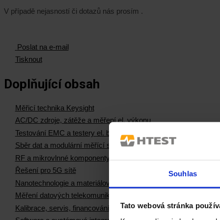
V případě nejasností či dotazů nás prosím
.
Poslat na e-mail
Tisknout
Doplňující obsah
Měřicí technika Keysight
AC/DC zdroje, zátěže a měření el. výkonu
Testování EMC a testery el. bezpečnosti
Sběr dat a modulární měřící systémy
RF a mikrovlnné komponenty
Řešení pro 5G sítě
Souhlas
Nanotechnologie a materiálová měření
Měření datových telekomunikačních sítí
Tato webová stránka použív
Kalibrace, servis, financování