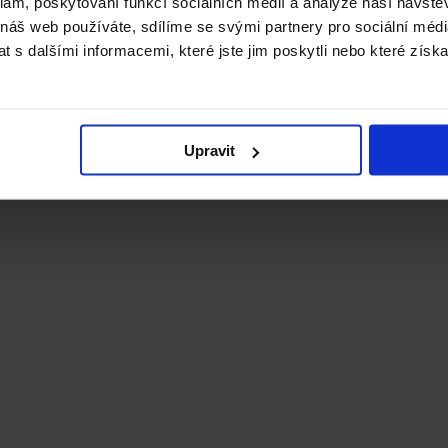
klam, poskytování funkcí sociálních médií a analýze naší návšt
 náš web používáte, sdílíme se svými partnery pro sociální média
 s dalšími informacemi, které jste jim poskytli nebo které získa
Upravit