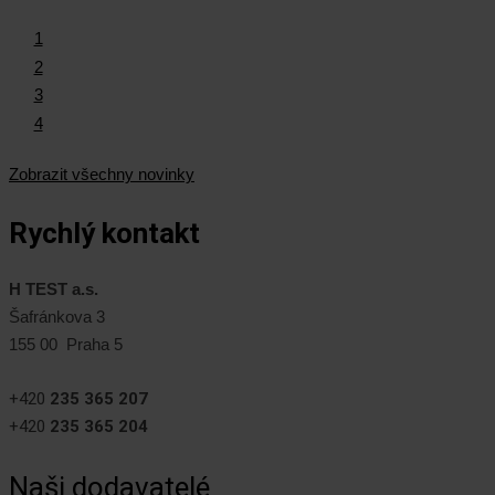
1
2
3
4
Zobrazit všechny novinky
Rychlý kontakt
H TEST a.s.
Šafránkova 3
155 00 Praha 5
+420
235 365 207
+420
235 365 204
Naši dodavatelé