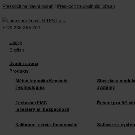
Přeskočit na hlavní obsah
/
Přeskočit na doplňující obsah
+420
235 365 207
Česky
English
Úvodní strana
Produkty
Měřicí technika Keysight
Sběr dat a modulá
Technologies
systémy
Testování EMC
Řešení pro 5G sít
a testery el. bezpečnosti
Kalibrace, servis, financování
Software a systé