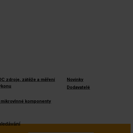
C zdroje, zátěže a měření
Novinky
výkonu
Dodavatelé
 mikrovlnné komponenty
ledávání