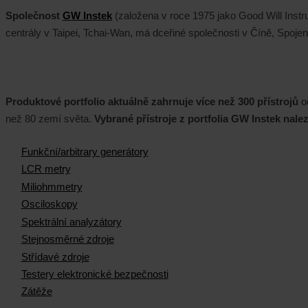
Společnost
GW Instek
(založena v roce 1975 jako Good Will Inst
centrály v Taipei, Tchai-Wan, má dceřiné společnosti v Číně, Spoje
Produktové portfolio aktuálně zahrnuje více než 300 přístrojů
od
než 80 zemí světa.
Vybrané přístroje z portfolia GW Instek nale
Funkční/arbitrary generátory
LCR metry
Miliohmmetry
Osciloskopy
Spektrální analyzátory
Stejnosměrné zdroje
Střídavé zdroje
Testery elektronické bezpečnosti
Zátěže