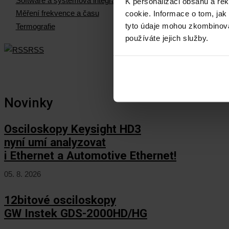
Software a systémová integrace
K personalizaci obsahu a re
cookie. Informace o tom, jak
Měření frekvence a času
tyto údaje mohou zkombinovat
Termografie
používáte jejich služby.
RSS
Novinky
Osciloskopy Keysight HD3
nyní umí analyzovat
i Ethernet a Automotive Ethernet!
05. 8. 2026
12bitové osciloskopy
GW Instek GDS-2000HD/HG