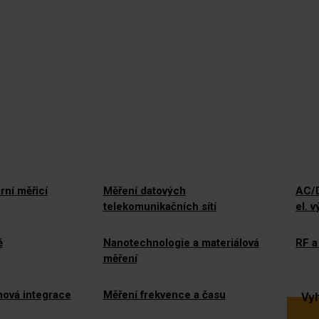
rní měřicí
Měření datových
AC/D
telekomunikačních sítí
el. 
ě
Nanotechnologie a materiálová
RF a
měření
mová integrace
Měření frekvence a času
Vyh