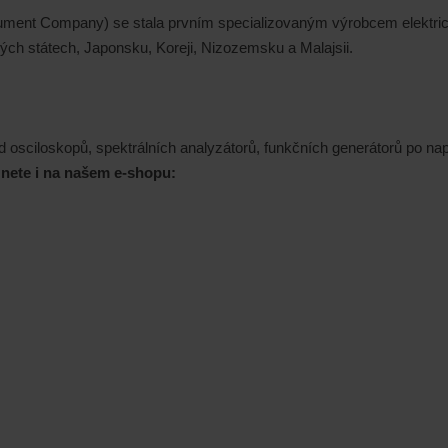
rument Company) se stala prvním specializovan
ým výrobcem elektric
ných státech, Japonsku, Koreji, Nizozemsku a Malajsii.
 osciloskopů, spektrálních analyzátorů, funkčních generátorů po nap
znete i na našem e-shopu: