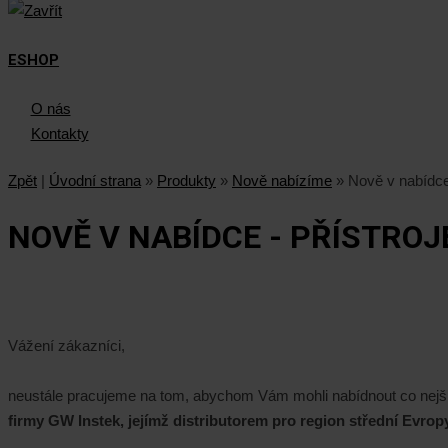
ESHOP
O nás
Kontakty
Zpět
|
Úvodní strana
»
Produkty
»
Nově nabízíme
»
Nově v nabídce
NOVĚ V NABÍDCE - PŘÍSTROJ
Vážení zákazníci,
neustále pracujeme na tom, abychom Vám mohli nabídnout co nejš
firmy GW Instek, jejímž distributorem pro region střední Evropy