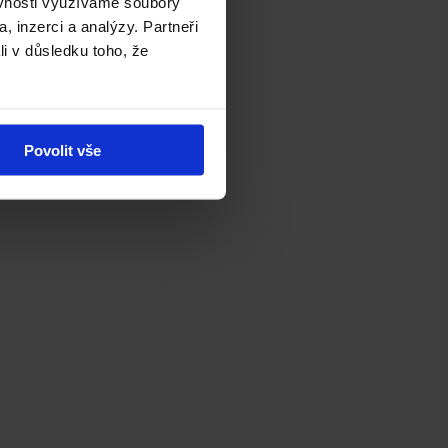
ěvnosti využíváme soubory
, inzerci a analýzy. Partneři
li v důsledku toho, že
Povolit vše