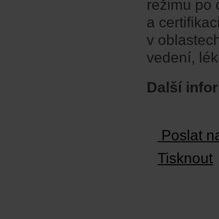
režimu po 
a certifik
v oblastech
vedení, lé
Další inf
Poslat n
Tisknout