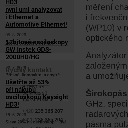
HD3
měření cha
nyní umí analyzovat
i frekven
i Ethernet a
Automotive Ethernet!
(WP10) v r
05. 8. 2026
optického 
12bitové osciloskopy
Zobrazit všechny novinky
GW Instek GDS-
Analyzátor
2000HD/HG
založenými
22. 7. 2026
Rychlý kontakt
a umožňuje
Přesné, kompaktní a chytré
Ušetřte až 53%
H TEST a.s.
při nákupu
Širokopás
Šafránkova 3
osciloskopů Keysight
155 00 Praha 5
GHz, speci
HD3!
+420
235 365 207
radarových
19. 6. 2026
+420
235 365 204
Sleva 20% na osciloskop + dvě
pásma pulz