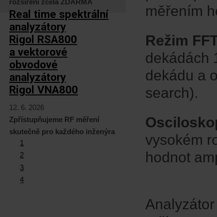
rozšíření zcela ZDARMA
měřením ho
Real time spektrální
analyzátory
Režim FFT
Rigol RSA800
a vektorové
dekádách 1
obvodové
dekádu a o
analyzátory
Rigol VNA800
search).
12. 6. 2026
Oscilosko
Zpřístupňujeme RF měření
skutečně pro každého inženýra
vysokém ro
1
hodnot amp
2
3
4
Analyzátor