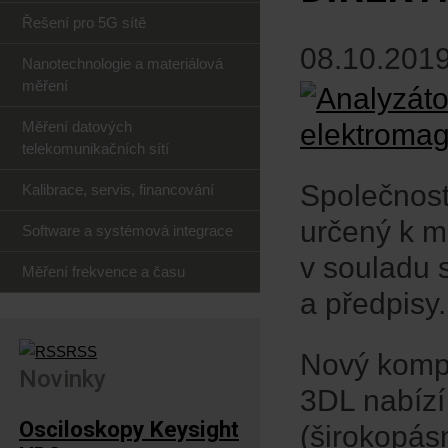
Řešení pro 5G sítě
08.10.2019
Nanotechnologie a materiálová
měření
Měření datových
telekomunikačních sítí
Společnost
Kalibrace, servis, financování
určený k m
Software a systémová integrace
v souladu 
Měření frekvence a času
a předpisy.
RSS
Nový kompa
Novinky
3DL nabízí
Osciloskopy Keysight
(širokopás