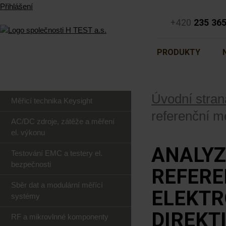
Přihlášení
+420
235 36
PRODUKTY
Úvodní stran
Měřicí technika Keysight
referenční m
AC/DC zdroje, zátěže a měření
el. výkonu
ANALYZ
Testování EMC a testery el.
bezpečnosti
REFERE
Sběr dat a modulární měřící
ELEKTR
systémy
DIREKT
RF a mikrovlnné komponenty