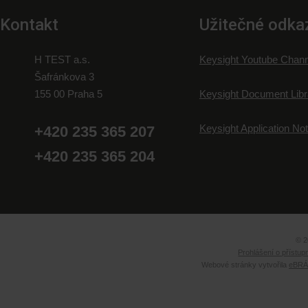
Kontakt
Užitečné odka
H TEST a.s.
Keysight Youtube Chann
Šafránkova 3
155 00 Praha 5
Keysight Document Libr
Keysight Application No
+420 235 365 207
+420 235 365 204
© 2
Prohlášení o přístup
Webové stránky vytvořila
eBRÁN