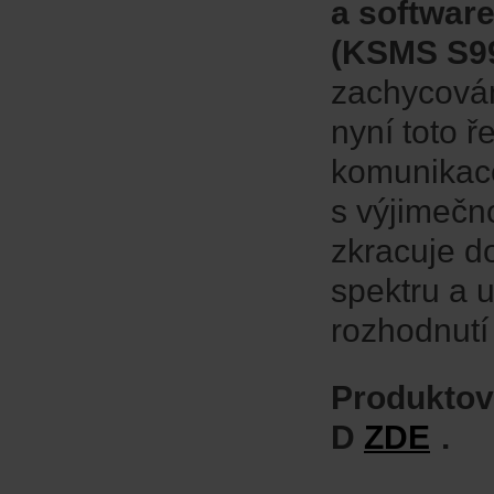
a softwar
(KSMS S9
zachycován
nyní toto ř
komunikace
s výjimečno
zkracuje d
spektru a 
rozhodnutí
Produktov
D
ZDE
.