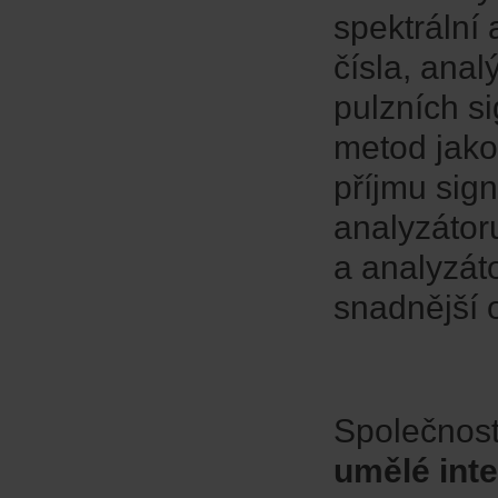
spektrální
čísla, ana
pulzních s
metod jako 
příjmu sign
analyzátor
a analyzát
snadnější 
Společnost
umělé inte