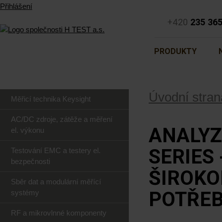
Přihlášení
+420
235 36
PRODUKTY
Úvodní stran
Měřicí technika Keysight
AC/DC zdroje, zátěže a měření
ANALYZ
el. výkonu
SERIES
Testování EMC a testery el.
bezpečnosti
ŠIROKO
Sběr dat a modulární měřící
POTŘEB
systémy
RF a mikrovlnné komponenty