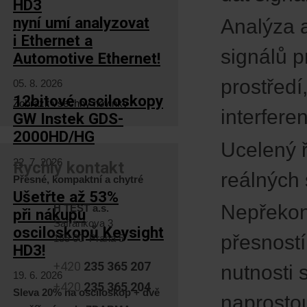
HD3
nyní umí analyzovat
Analýza 
i Ethernet a
signálů 
Automotive Ethernet!
prostředí
05. 8. 2026
12bitové osciloskopy
Zobrazit všechny novinky
interfere
GW Instek GDS-
2000HD/HG
Ucelený ř
22. 7. 2026
Rychlý kontakt
reálných 
Přesné, kompaktní a chytré
Ušetřte až 53%
Nepřekon
H TEST a.s.
při nákupu
Šafránkova 3
osciloskopů Keysight
přesností
155 00 Praha 5
HD3!
+420
235 365 207
nutnosti 
19. 6. 2026
+420
235 365 204
Sleva 20% na osciloskop + dvě
naprostou