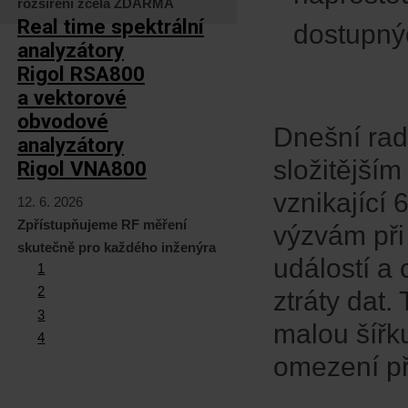
rozšíření zcela ZDARMA
Real time spektrální
dostupný
analyzátory
Rigol RSA800
a vektorové
obvodové
Dnešní radi
analyzátory
složitější
Rigol VNA800
vznikající 
12. 6. 2026
Zpřístupňujeme RF měření
výzvám při
skutečně pro každého inženýra
událostí a
1
2
ztráty dat.
3
malou šířk
4
omezení př