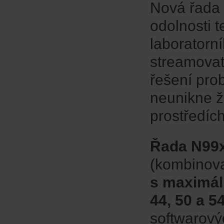
Nová řada 
odolnosti t
laboratorn
streamovat
řešení prob
neunikne ž
prostředích
Řada N99x
(kombinova
s maximál
44, 50 a 5
softwarový