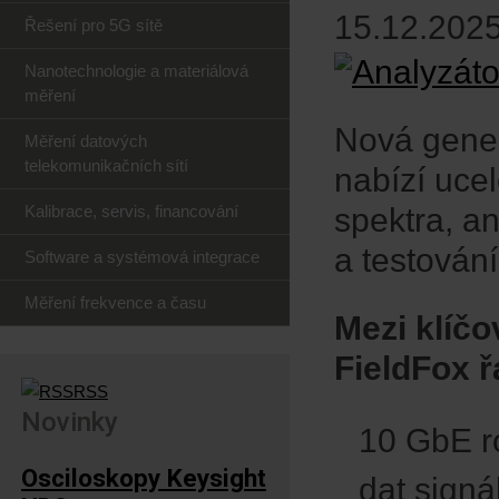
15.12.2025
Řešení pro 5G sítě
Nanotechnologie a materiálová
měření
Nová gener
Měření datových
telekomunikačních sítí
nabízí ucel
Kalibrace, servis, financování
spektra, a
a testování
Software a systémová integrace
Měření frekvence a času
Mezi klíčo
FieldFox ř
RSS
Novinky
10 GbE r
Osciloskopy Keysight
dat signá