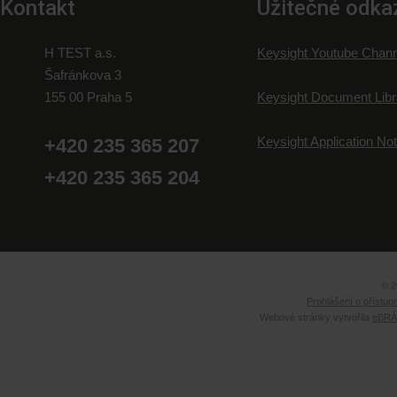
Kontakt
Užitečné odka
H TEST a.s.
Keysight Youtube Chann
Šafránkova 3
155 00 Praha 5
Keysight Document Libr
Keysight Application No
+420 235 365 207
+420 235 365 204
© 2
Prohlášení o přístup
Webové stránky vytvořila
eBRÁN