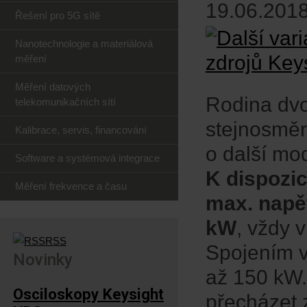
19.06.2018
Řešení pro 5G sítě
Nanotechnologie a materiálová
měření
Měření datových
Rodina dvo
telekomunikačních sítí
stejnosměr
Kalibrace, servis, financování
o další mo
Software a systémová integrace
K dispozic
Měření frekvence a času
max. napě
kW
, vždy 
RSS
Spojením v
Novinky
až 150 kW.
Osciloskopy Keysight
přecházet 