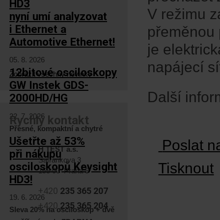
HD3
V režimu z
nyní umí analyzovat
i Ethernet a
přeměnou p
Automotive Ethernet!
je elektri
05. 8. 2026
napájecí sí
12bitové osciloskopy
Zobrazit všechny novinky
GW Instek GDS-
Další info
2000HD/HG
22. 7. 2026
Rychlý kontakt
Přesné, kompaktní a chytré
Ušetřte až 53%
Poslat n
H TEST a.s.
při nákupu
Šafránkova 3
osciloskopů Keysight
Tisknout
155 00 Praha 5
HD3!
+420
235 365 207
19. 6. 2026
+420
235 365 204
Sleva 20% na osciloskop + dvě