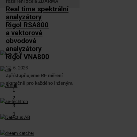
rozšíření zcela ZDARMA
Real time spektrální
analyzátory
Rigol RSA800
a vektorové
obvodové
analyzátory
Rigol VNA800
12. 6. 2026
Zpřístupňujeme RF měření
skutečně pro každého inženýra
1
2
3
4