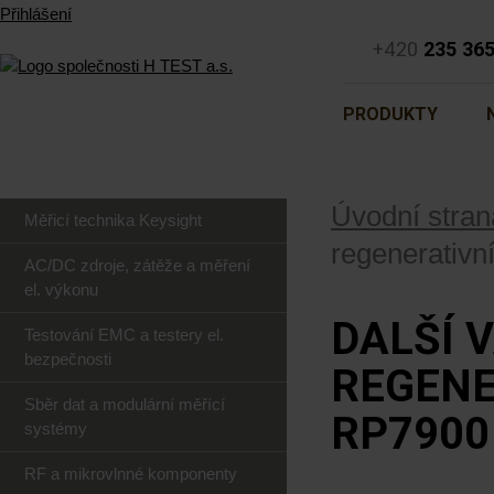
Přihlášení
+420
235 36
PRODUKTY
Úvodní stran
Měřicí technika Keysight
regenerativn
AC/DC zdroje, zátěže a měření
el. výkonu
DALŠÍ 
Testování EMC a testery el.
bezpečnosti
REGENE
Sběr dat a modulární měřící
RP7900
systémy
RF a mikrovlnné komponenty