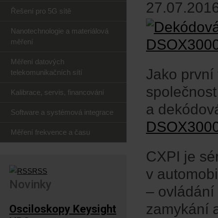
27.07.2016
Řešení pro 5G sítě
Nanotechnologie a materiálová
měření
Měření datových
Jako první
telekomunikačních sítí
společnost
Kalibrace, servis, financování
a dekódová
Software a systémová integrace
DSOX300
Měření frekvence a času
CXPI je sé
v automobi
RSS
Novinky
– ovládání 
zamykání a
Osciloskopy Keysight