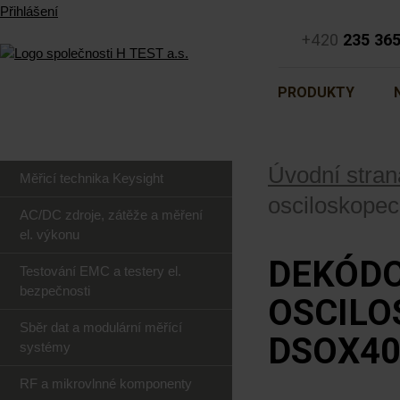
Přihlášení
+420
235 36
PRODUKTY
Úvodní stran
Měřicí technika Keysight
osciloskope
AC/DC zdroje, zátěže a měření
el. výkonu
DEKÓDO
Testování EMC a testery el.
bezpečnosti
OSCILO
Sběr dat a modulární měřící
DSOX40
systémy
RF a mikrovlnné komponenty