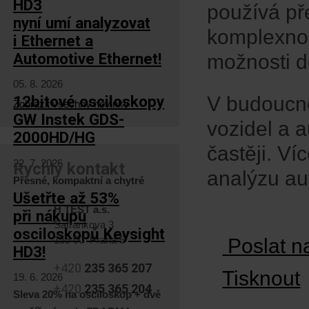
HD3
používá př
nyní umí analyzovat
komplexnos
i Ethernet a
Automotive Ethernet!
možnosti do
05. 8. 2026
V budoucno
12bitové osciloskopy
Zobrazit všechny novinky
GW Instek GDS-
vozidel a a
2000HD/HG
častěji. Ví
22. 7. 2026
Rychlý kontakt
analýzu au
Přesné, kompaktní a chytré
Ušetřte až 53%
H TEST a.s.
při nákupu
Šafránkova 3
osciloskopů Keysight
155 00 Praha 5
Poslat n
HD3!
+420
235 365 207
Tisknout
19. 6. 2026
+420
235 365 204
Sleva 20% na osciloskop + dvě