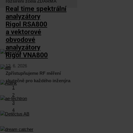
rozšíření zcela ZDARMA
Real time spektrální
analyzátory
Rigol RSA800
a vektorové
obvodové
analyzátory
Rigol VNA800
12. 6. 2026
Zpřístupňujeme RF měření
skutečně pro každého inženýra
1
2
3
4