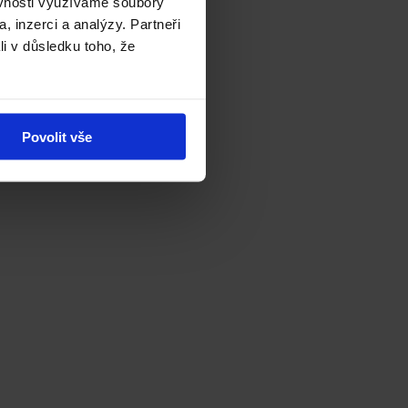
ěvnosti využíváme soubory
, inzerci a analýzy. Partneři
li v důsledku toho, že
Povolit vše