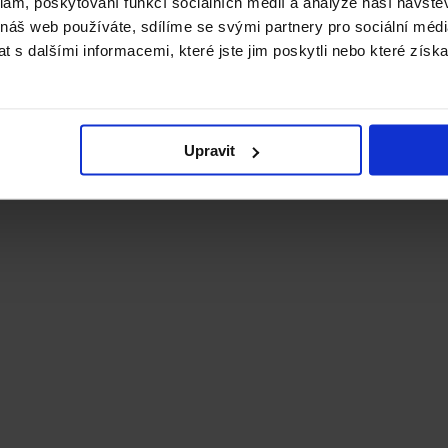
klam, poskytování funkcí sociálních médií a analýze naší návšt
 náš web používáte, sdílíme se svými partnery pro sociální média
 s dalšími informacemi, které jste jim poskytli nebo které získa
Upravit