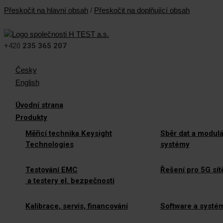
Přeskočit na hlavní obsah
/
Přeskočit na doplňující obsah
+420
235 365 207
Česky
English
Úvodní strana
Produkty
Měřicí technika Keysight
Sběr dat a modulá
Technologies
systémy
Testování EMC
Řešení pro 5G sít
a testery el. bezpečnosti
Kalibrace, servis, financování
Software a systé