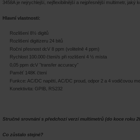
3458A je nejrychlejší, nejflexibilnější a nejpřesnější multimetr, jak
Hlavní vlastnosti:
Rozlišení 8½ digitů
Rozlišení digitizeru 24 bitů
Roční přesnost dcV 8 ppm (volitelně 4 ppm)
Rychlost 100.000 čtení/s při rozlišení 4 ½ místa
0,05 ppm dcV "transfer accuracy"
Paměť 148K čtení
Funkce: AC/DC napětí, AC/DC proud, odpor 2 a 4 vodičovou metodo
Konektivita: GPIB, RS232
Stručné srovnání s předchozí verzí multimetrů (do koce roku 2
Co zůstalo stejné?