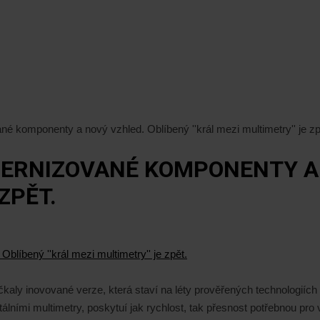
é komponenty a nový vzhled. Oblíbený ''král mezi multimetry'' je zp
DERNIZOVANÉ KOMPONENTY A 
 ZPĚT.
aly inovované verze, která staví na léty prověřených technologiích 
lními multimetry, poskytuí jak rychlost, tak přesnost potřebnou pro 