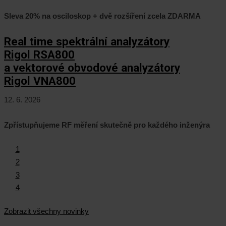
Sleva 20% na osciloskop + dvě rozšíření zcela ZDARMA
Real time spektrální analyzátory
Rigol RSA800
a vektorové obvodové analyzátory
Rigol VNA800
12. 6. 2026
Zpřístupňujeme RF měření skutečně pro každého inženýra
1
2
3
4
Zobrazit všechny novinky