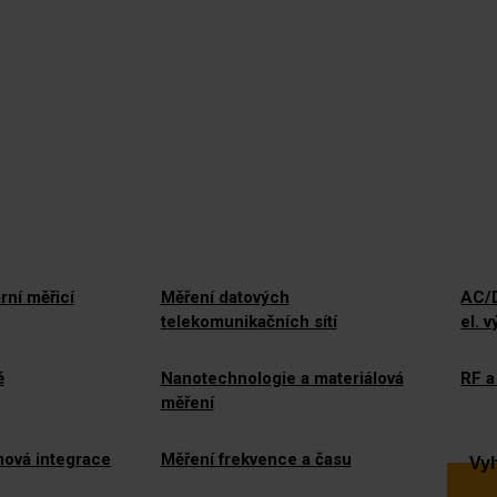
rní měřicí
Měření datových
AC/D
telekomunikačních sítí
el. 
ě
Nanotechnologie a materiálová
RF a
měření
mová integrace
Měření frekvence a času
Vyh