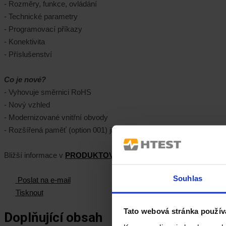
- Rozměry, funkce, ovládání
- Technické parametry
- Programovací příkazy
- Konektivita
- Příslušenství
Co je nové?
- Vyhovuje směrnici RoHS
- Nový vzhled
- Modernizované vnitřní obvody
- Rozšířená paměť (option 001) již obsažena v základu
Bližší informace v
PRODUKTOVÉM LISTU
.
Souhlas
Poslat na e-mail
Tisknout
Tato webová stránka použív
Doplňující obsah