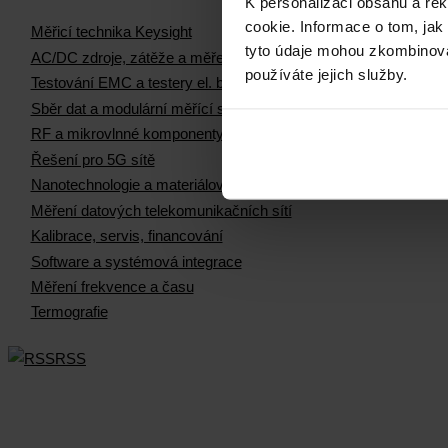
K personalizaci obsahu a re
cookie. Informace o tom, jak
Měřicí technika Keysight
tyto údaje mohou zkombinovat
AC/DC zdroje, zátěže a měření el. výkonu
používáte jejich služby.
Testování EMC a testery el. bezpečnosti
Sběr dat a modulární měřící systémy
RF a mikrovlnné komponenty
Řešení pro 5G sítě
Nanotechnologie a materiálová měření
Měření datových telekomunikačních sítí
Kalibrace, servis, financování
Software a systémová integrace
Měření frekvence a času
Termografie
RSS