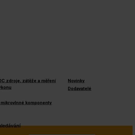
C zdroje, zátěže a měření
Novinky
výkonu
Dodavatelé
 mikrovlnné komponenty
ledávání