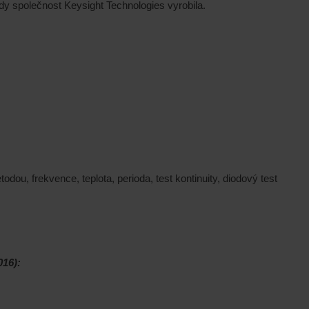
ý kdy společnost Keysight Technologies vyrobila.
u, frekvence, teplota, perioda, test kontinuity, diodový test
016):