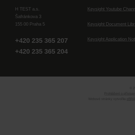
H TEST a.s.
Keysight Youtube Chann
Šafránkova 3
155 00 Praha 5
Keysight Document Libr
Keysight Application No
+420 235 365 207
+420 235 365 204
© 2
Prohlášení o přístup
Webové stránky vytvořila
eBRÁN