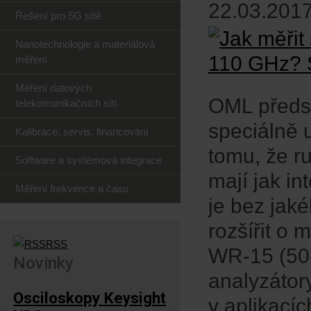
22.03.2017
Řešení pro 5G sítě
Nanotechnologie a materiálová
měření
Měření datových
OML předst
telekomunikačních sítí
speciálně u
Kalibrace, servis, financování
tomu, že ru
Software a systémová integrace
mají jak in
Měření frekvence a času
je bez jak
rozšířit o
RSS
WR-15 (50
Novinky
analyzátor
Osciloskopy Keysight
v aplikací