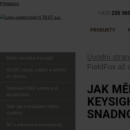
Přihlášení
+420
235 36
PRODUKTY
Úvodní stran
Měřicí technika Keysight
FieldFox až
AC/DC zdroje, zátěže a měření
el. výkonu
JAK MĚ
Testování EMC a testery el.
bezpečnosti
KEYSIG
Sběr dat a modulární měřící
SNADN
systémy
RF a mikrovlnné komponenty