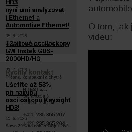
HD3
automobilo
nyní umí analyzovat
i Ethernet a
Automotive Ethernet!
O tom, jak
videu:
05. 8. 2026
12bitové osciloskopy
Zobrazit všechny novinky
GW Instek GDS-
2000HD/HG
22. 7. 2026
Rychlý kontakt
Přesné, kompaktní a chytré
Ušetřte až 53%
H TEST a.s.
při nákupu
Šafránkova 3
osciloskopů Keysight
155 00 Praha 5
HD3!
+420
235 365 207
19. 6. 2026
+420
235 365 204
Sleva 20% na osciloskop + dvě