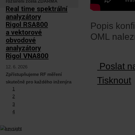
rozšíření zcela ZDARMA
Real time spektrální
analyzátory
Rigol RSA800
Popis konf
a vektorové
OML nalez
obvodové
analyzátory
Rigol VNA800
Poslat n
12. 6. 2026
Zpřístupňujeme RF měření
Tisknout
skutečně pro každého inženýra
1
2
3
4