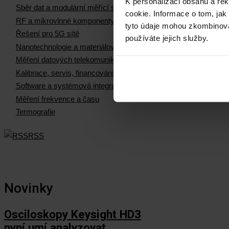
K personalizaci obsahu a re
Sběr dat a modulární měřící systémy
cookie. Informace o tom, jak
RF a mikrovlnné komponenty
tyto údaje mohou zkombinovat
Řešení pro 5G sítě
používáte jejich služby.
Nanotechnologie a materiálová měření
Měření datových telekomunikačních sítí
Kalibrace, servis, financování
Software a systémová integrace
Měření frekvence a času
Termografie
RSS
Novinky
Osciloskopy Keysight HD3
nyní umí analyzovat