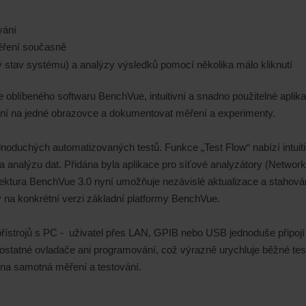
vání
ěření současně
stav systému) a analýzy výsledků pomocí několika málo kliknutí
oblíbeného softwaru BenchVue, intuitivní a snadno použitelné aplika
ení na jedné obrazovce a dokumentovat měření a experimenty.
ednoduchých automatizovaných testů. Funkce „Test Flow“ nabízí intuit
 analýzu dat. Přidána byla aplikace pro síťové analyzátory (Network
itektura BenchVue 3.0 nyní umožňuje nezávislé aktualizace a stahován
ny na konkrétní verzi základní platformy BenchVue.
trojů s PC - uživatel přes LAN, GPIB nebo USB jednoduše připojí k
statné ovladače ani programování, což výrazně urychluje běžné test
t na samotná měření a testování.