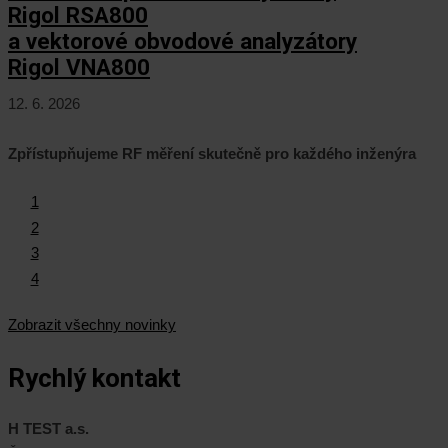
Rigol RSA800
a vektorové obvodové analyzátory
Rigol VNA800
12. 6. 2026
Zpřístupňujeme RF měření skutečně pro každého inženýra
1
2
3
4
Zobrazit všechny novinky
Rychlý kontakt
H TEST a.s.