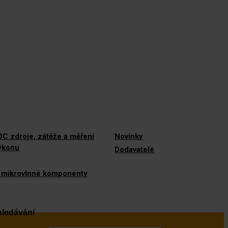
C zdroje, zátěže a měření
Novinky
výkonu
Dodavatelé
 mikrovlnné komponenty
ledávání