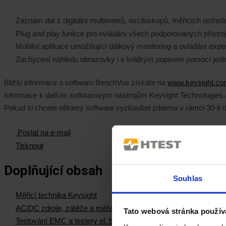
Záznam dat z digitální multimetrů, osciloskopů, měřicích ústře
Plug and play funkce pro ovládání všech podporovaných přístroj
Mobilní aplikace umožňující dálkový monitoring a ovládání expe
Zachycení náhledu obrazovky i s krátkým popisem pomocí jediné
Bližší informace o softwaru BenchVue získáte na
www.keysight.co
Informace k dalším softwarovým nástrojům Keysight Technologies
Pokud si chcete některý software vyzkoušet zdarma v rámci 30-ti 
Poslat na e-mail
Tisknout
Doplňující obsah
Souhlas
Měřicí technika Keysight
AC/DC zdroje, zátěže a měření el. výkonu
Tato webová stránka použív
Testování EMC a testery el. bezpečnosti