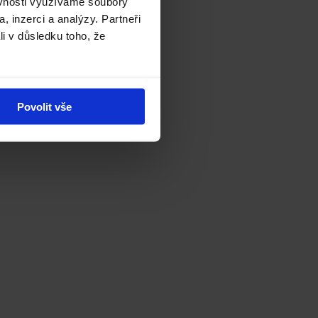
ěvnosti využíváme soubory
, inzerci a analýzy. Partneři
li v důsledku toho, že
Povolit vše