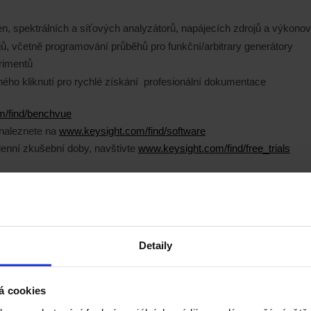
den, spektrálních a síťových analyzátorů, napájecích zdrojů a výkon
ů, včetně programování průběhů pro funkční/arbitrary generátory
rimentů
ho kliknutí pro rychlé získání profesionální dokumentace
m/find/benchvue
 naleznete na
www.keysight.com/find/software
denní zkušební doby, navštivte
www.keysight.com/find/free_trials
Detaily
á cookies