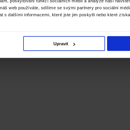
klam, poskytování funkcí sociálních médií a analýze naší návšt
 náš web používáte, sdílíme se svými partnery pro sociální média
 s dalšími informacemi, které jste jim poskytli nebo které získa
Upravit