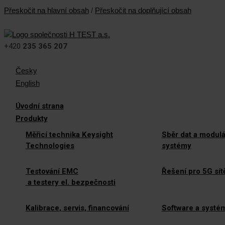
Přeskočit na hlavní obsah
/
Přeskočit na doplňující obsah
+420
235 365 207
Česky
English
Úvodní strana
Produkty
Měřicí technika Keysight
Sběr dat a modulá
Technologies
systémy
Testování EMC
Řešení pro 5G sít
a testery el. bezpečnosti
Kalibrace, servis, financování
Software a systé