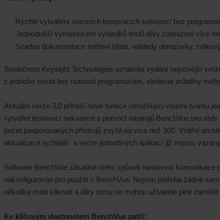
Rychlé vytváření vlastních testovacích sekvencí bez programo
Jednodušší vyhodnocení výsledků testů díky zobrazení více m
Snadná dokumentace měření (data, náhledy obrazovky, celkový 
Společnost Keysight Technologies oznámila vydání nejnovější verze 
z jednoho místa bez nutnosti programování, sledovat průběhy měř
Aktuální verze 3.0 přináší nové funkce umožňující vlastní tvorbu j
vytvářet testovací sekvence s pomocí nástrojů BenchVue pro sběr a
počet podporovaných přístrojů zvýšil na více než 300. Vnitřní arch
aktualizace rychlejší a verze jednotlivých aplikací již nejsou vázá
Software BenchVue zásadně mění způsob nastavení komunikace přís
nakonfigurován pro použití v BenchVue. Nejsou potřeba žádné samo
několika málo kliknutí a díky tomu se mohou uživatelé plně zaměři
Ke klíčovým vlastnostem BenchVue patří: