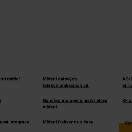
rní měřicí
Měření datových
AC/D
telekomunikačních sítí
el. 
ě
Nanotechnologie a materiálová
RF a
měření
mová integrace
Měření frekvence a času
Vyh