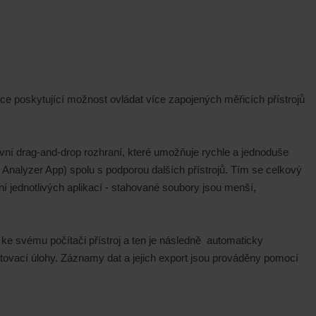
ce poskytující možnost ovládat více zapojených měřicích přístrojů
ivní drag-and-drop rozhraní, které umožňuje rychle a jednoduše
 Analyzer App) spolu s podporou dalších přístrojů. Tím se celkový
í jednotlivých aplikací - stahované soubory jsou menší,
e svému počítači přístroj a ten je následně automaticky
ovací úlohy. Záznamy dat a jejich export jsou prováděny pomocí