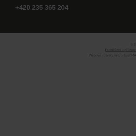
+420 235 365 204
© 2
Prohlášení o přístup
Webové stránky vytvořila
eBRÁN