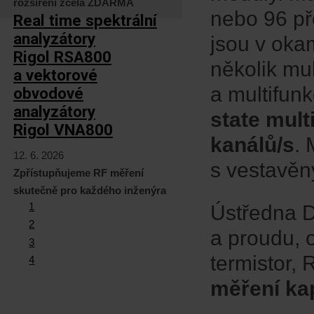
rozšíření zcela ZDARMA
nebo 96 př
Real time spektrální
analyzátory
jsou v oka
Rigol RSA800
několik mu
a vektorové
a multifun
obvodové
analyzátory
state mul
Rigol VNA800
kanálů/s
. 
12. 6. 2026
s vestavěn
Zpřístupňujeme RF měření
skutečně pro každého inženýra
1
Ústředna 
2
a proudu, o
3
termistor,
4
měření ka