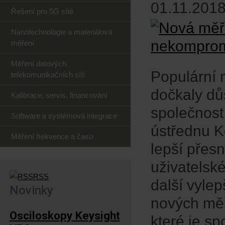
01.11.2018
Řešení pro 5G sítě
Nanotechnologie a materiálová
měření
Měření datových
Populární 
telekomunikačních sítí
dočkaly dů
Kalibrace, servis, financování
společnost
Software a systémová integrace
ústřednu K
Měření frekvence a času
lepší přesn
uživatelsk
RSS
další vyle
Novinky
nových měř
Osciloskopy Keysight
které je sp