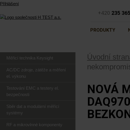
Přihlášení
+420
235 36
PRODUKTY
Úvodní stran
Měřicí technika Keysight
nekompromis
AC/DC zdroje, zátěže a měření
el. výkonu
NOVÁ M
Testování EMC a testery el.
bezpečnosti
DAQ970
Sběr dat a modulární měřící
BEZKON
systémy
RF a mikrovlnné komponenty