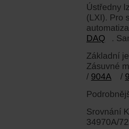
Ústředny l
(LXI). Pro
automatiza
DAQ
. Sa
Základní j
Zásuvné m
/
904A
/
Podrobnějš
Srovnání K
34970A/72