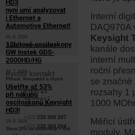
HD3
nyní umí analyzovat
Interní dig
i Ethernet a
Automotive Ethernet!
DAQ970A v
Keysight
05. 8. 2026
12bitové osciloskopy
Zobrazit všechny novinky
kanále do
GW Instek GDS-
interní mul
2000HD/HG
roční přes
22. 7. 2026
Rychlý kontakt
Přesné, kompaktní a chytré
se značně 
Ušetřte až 53%
rozsahy 1 
H TEST a.s.
při nákupu
Šafránkova 3
1000 MOh
osciloskopů Keysight
155 00 Praha 5
HD3!
+420
235 365 207
Měřicí úst
19. 6. 2026
+420
235 365 204
Sleva 20% na osciloskop + dvě
moduly. Ma