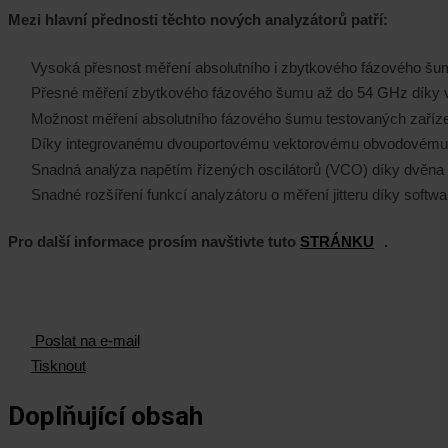
Mezi hlavní přednosti těchto nových analyzátorů patří:
Vysoká přesnost měření absolutního i zbytkového fázového šum
Přesné měření zbytkového fázového šumu až do 54 GHz díky ves
Možnost měření absolutního fázového šumu testovaných zaříze
Díky integrovanému dvouportovému vektorovému obvodovému an
Snadná analýza napětím řízených oscilátorů (VCO) díky dvěna 
Snadné rozšíření funkcí analyzátoru o měření jitteru díky softwa
Pro další informace prosím navštivte tuto
STRÁNKU
.
Poslat na e-mail
Tisknout
Doplňující obsah