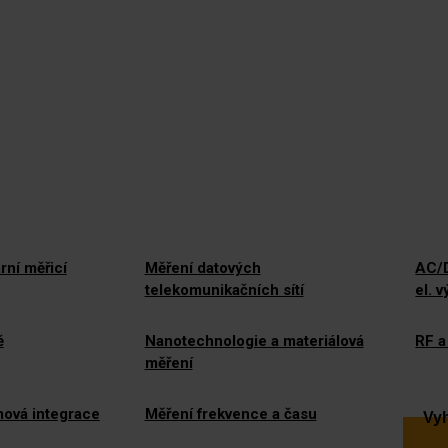
rní měřicí
Měření datových
AC/D
telekomunikačních sítí
el. 
ě
Nanotechnologie a materiálová
RF a
měření
mová integrace
Měření frekvence a času
Vyh