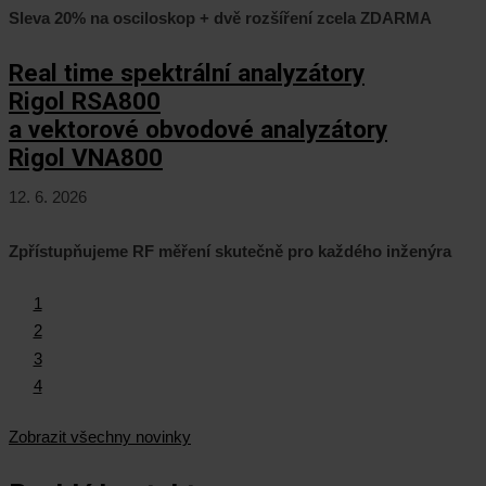
Sleva 20% na osciloskop + dvě rozšíření zcela ZDARMA
Real time spektrální analyzátory
Rigol RSA800
a vektorové obvodové analyzátory
Rigol VNA800
12. 6. 2026
Zpřístupňujeme RF měření skutečně pro každého inženýra
1
2
3
4
Zobrazit všechny novinky