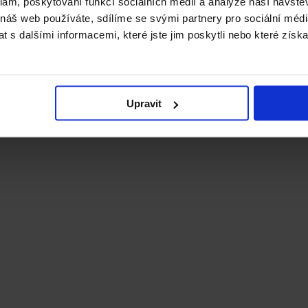
klam, poskytování funkcí sociálních médií a analýze naší návšt
 náš web používáte, sdílíme se svými partnery pro sociální média
 s dalšími informacemi, které jste jim poskytli nebo které získa
Upravit