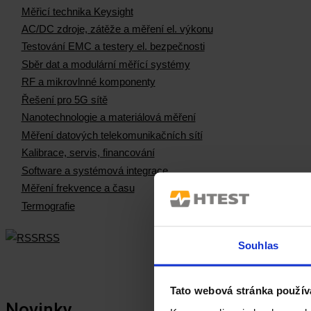
Měřicí technika Keysight
AC/DC zdroje, zátěže a měření el. výkonu
Testování EMC a testery el. bezpečnosti
Sběr dat a modulární měřící systémy
RF a mikrovlnné komponenty
Řešení pro 5G sítě
Nanotechnologie a materiálová měření
Měření datových telekomunikačních sítí
Kalibrace, servis, financování
Software a systémová integrace
Měření frekvence a času
Termografie
RSS
Souhlas
Tato webová stránka použív
Novinky