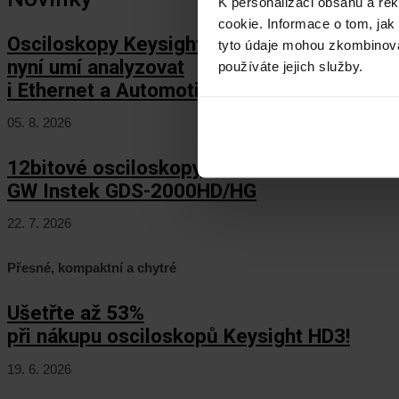
K personalizaci obsahu a re
cookie. Informace o tom, jak
Osciloskopy Keysight HD3
tyto údaje mohou zkombinovat
nyní umí analyzovat
používáte jejich služby.
i Ethernet a Automotive Ethernet!
05. 8. 2026
12bitové osciloskopy
GW Instek GDS-2000HD/HG
22. 7. 2026
Přesné, kompaktní a chytré
Ušetřte až 53%
při nákupu osciloskopů Keysight HD3!
19. 6. 2026