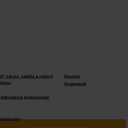
C zdroje, zátěže a měření
Novinky
výkonu
Dodavatelé
 mikrovlnné komponenty
ledávání