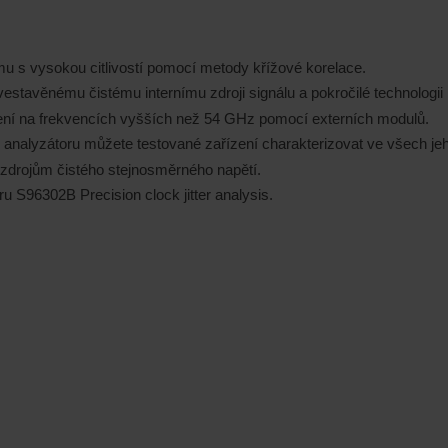
u s vysokou citlivostí pomocí metody křížové korelace.
tavěnému čistému internímu zdroji signálu a pokročilé technologi
ní na frekvencích vyšších než 54 GHz pomocí externích modulů.
alyzátoru můžete testované zařízení charakterizovat ve všech je
zdrojům čistého stejnosměrného napětí.
ru S96302B Precision clock jitter analysis.