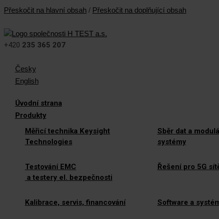
Přeskočit na hlavní obsah
/
Přeskočit na doplňující obsah
+420
235 365 207
Česky
English
Úvodní strana
Produkty
Měřicí technika Keysight
Sběr dat a modulá
Technologies
systémy
Testování EMC
Řešení pro 5G sít
a testery el. bezpečnosti
Kalibrace, servis, financování
Software a systé