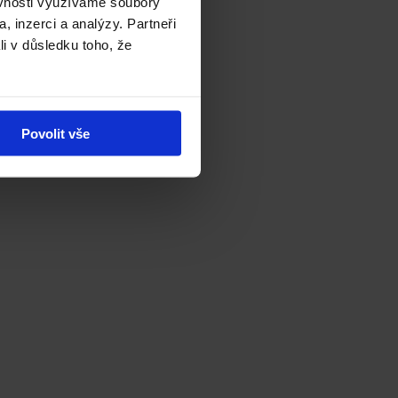
ěvnosti využíváme soubory
, inzerci a analýzy. Partneři
li v důsledku toho, že
Povolit vše