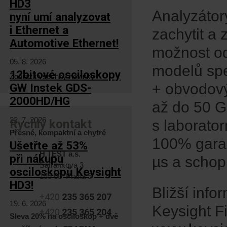
HD3
Analyzátor
nyní umí analyzovat
i Ethernet a
zachytit a 
Automotive Ethernet!
možnost od
05. 8. 2026
modelů spe
12bitové osciloskopy
Zobrazit všechny novinky
+ obvodový
GW Instek GDS-
2000HD/HG
až do 50 G
22. 7. 2026
Rychlý kontakt
s laborator
Přesné, kompaktní a chytré
100% garan
Ušetřte až 53%
H TEST a.s.
při nákupu
µs a schop
Šafránkova 3
osciloskopů Keysight
155 00 Praha 5
HD3!
Bližší info
+420
235 365 207
19. 6. 2026
Keysight F
+420
235 365 204
Sleva 20% na osciloskop + dvě