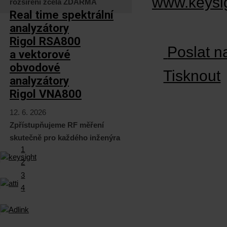
www.keysi
rozšíření zcela ZDARMA
Real time spektrální
analyzátory
Rigol RSA800
Poslat n
a vektorové
obvodové
Tisknout
analyzátory
Rigol VNA800
12. 6. 2026
Zpřístupňujeme RF měření
skutečně pro každého inženýra
1
2
3
4