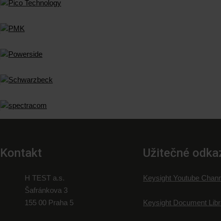
Kontakt
Užitečné odka
H TEST a.s.
Keysight Youtube Chann
Šafránkova 3
155 00 Praha 5
Keysight Document Libr