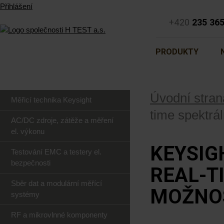
Přihlášení
+420
235 36
PRODUKTY
Úvodní stran
Měřicí technika Keysight
time spektrá
AC/DC zdroje, zátěže a měření
el. výkonu
KEYSIG
Testování EMC a testery el.
bezpečnosti
REAL-T
Sběr dat a modulární měřící
MOŽNOS
systémy
RF a mikrovlnné komponenty