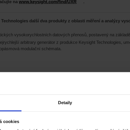
ačujte na
www.keysight.com/find/UXR
.
Technologies další dva produkty z oblasti měření a analýzy vys
tických vysokorychlostních datových přenosů, postavený na základ
ejrychlejší arbitrary generátor z produkce Keysight Technologies, umo
kopásmová modulační schémata.​
Detaily
á cookies