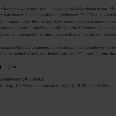
 kategorii vysokorychlostních osciloskopů. Díky vlastní Indium Phos
eré byla dosažena nejen vzorkovací rychlost až 256 GSa/s na každém
kvenčním pásmu. Architektura řady UXR rovněž používá osvědčenou t
zpracovat extrémní množství naměřených dat. Pro informaci, celkov
olečnosti Keysight s návrhem vysokofrekvenčních zařízení se promít
cující na budoucích generacích vysokorychlostních datových sběrni
í v mikrovlnné oblasti, v aplikacích jako jsou 5G, satelitní komunika
R
jsou:
tu efektivních bitů (ENOB);
Hz resp. 128 GSa/s na kanál pro modely 13, 16, 20, 25 a 33 GHz;