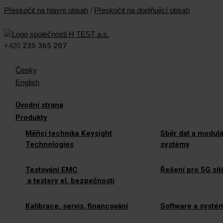
Přeskočit na hlavní obsah
/
Přeskočit na doplňující obsah
+420
235 365 207
Česky
English
Úvodní strana
Produkty
Měřicí technika Keysight
Sběr dat a modulá
Technologies
systémy
Testování EMC
Řešení pro 5G sít
a testery el. bezpečnosti
Kalibrace, servis, financování
Software a systé