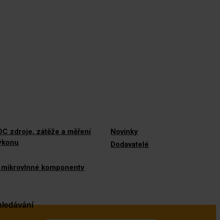
C zdroje, zátěže a měření
Novinky
výkonu
Dodavatelé
 mikrovlnné komponenty
ledávání