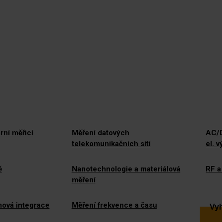
rní měřicí
Měření datových
AC/D
telekomunikačních sítí
el. 
ě
Nanotechnologie a materiálová
RF a
měření
mová integrace
Měření frekvence a času
Vyh