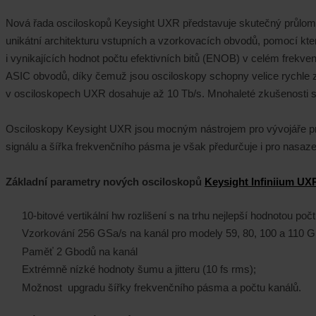
Nová řada osciloskopů Keysight UXR představuje skutečný průlom v
unikátní architekturu vstupních a vzorkovacích obvodů, pomocí kt
i vynikajících hodnot počtu efektivních bitů (ENOB) v celém fre
ASIC obvodů, díky čemuž jsou osciloskopy schopny velice rychle 
v osciloskopech UXR dosahuje až 10 Tb/s. Mnohaleté zkušenosti sp
Osciloskopy Keysight UXR jsou mocným nástrojem pro vývojáře pra
signálu a šířka frekvenčního pásma je však předurčuje i pro nasazen
Základní parametry nových osciloskopů
Keysight Infiniium UX
10-bitové vertikální hw rozlišení s na trhu nejlepší hodnotou poč
Vzorkování 256 GSa/s na kanál pro modely 59, 80, 100 a 110 G
Paměť 2 Gbodů na kanál
Extrémně nízké hodnoty šumu a jitteru (10 fs rms);
Možnost upgradu šířky frekvenčního pásma a počtu kanálů.