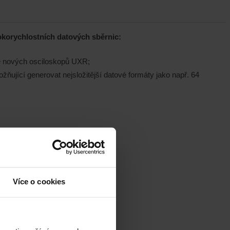
okorychlostních datových sběrnic:
ě nových osciloskopů UXR;
žňující generovat nejsložitější datové formáty jako např. 64
Více o cookies