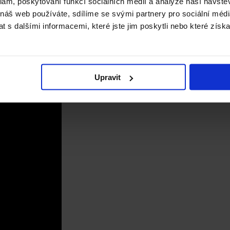
klam, poskytování funkcí sociálních médií a analýze naší návšt
 náš web používáte, sdílíme se svými partnery pro sociální média
 s dalšími informacemi, které jste jim poskytli nebo které získa
Upravit
: