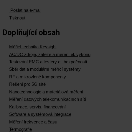
Poslat na e-mail
Tisknout
Doplňující obsah
Měřicí technika Keysight
AC/DC zdroje, zátěže a měření el. výkonu
Testování EMC a testery el. bezpečnosti
Sběr dat a modulární měřící systémy
RF a mikrovlnné komponenty
Řešení pro 5G sítě
Nanotechnologie a materiálová měření
Měření datových telekomunikačních sítí
Kalibrace, servis, financování
Software a systémová integrace
Měření frekvence a času
Termografie