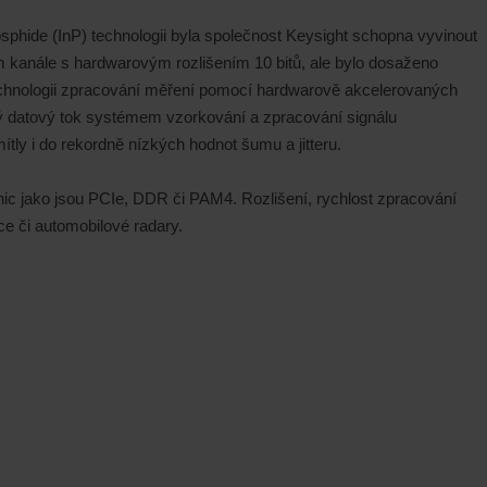
phide (InP) technologii byla společnost Keysight schopna vyvinout
 kanále s hardwarovým rozlišením 10 bitů, ale bylo dosaženo
echnologii zpracování měření pomocí hardwarově akcelerovaných
ý datový tok systémem vzorkování a zpracování signálu
ly i do rekordně nízkých hodnot šumu a jitteru.
c jako jsou PCIe, DDR či PAM4. Rozlišení, rychlost zpracování
ce či automobilové radary.