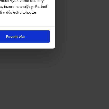
ěvnosti využíváme soubory
, inzerci a analýzy. Partneři
li v důsledku toho, že
Povolit vše