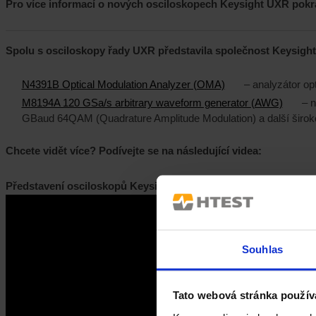
Pro více informací o nových osciloskopech Keysight UXR pokr
Spolu s osciloskopy řady UXR představila společnost Keysight 
N4391B Optical Modulation Analyzer (OMA)
– analyzátor op
M8194A 120 GSa/s arbitrary waveform generator (AWG)
– n
GBaud 64QAM (Quadrature Amplitude Modulation) a další širo
Chcete vidět více? Podívejte se na následující videa:
Představení osciloskopů Keysight Infiniium UXR:
Souhlas
Tato webová stránka použív