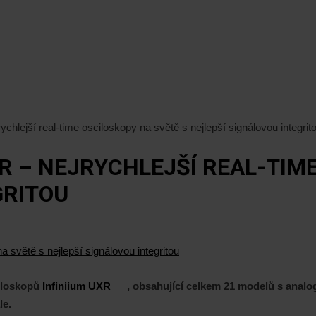
chlejší real-time osciloskopy na světě s nejlepší signálovou integrit
R – NEJRYCHLEJŠÍ REAL-TIME
GRITOU
iloskopů
Infiniium UXR
,
obsahující celkem 21 modelů s analo
le.