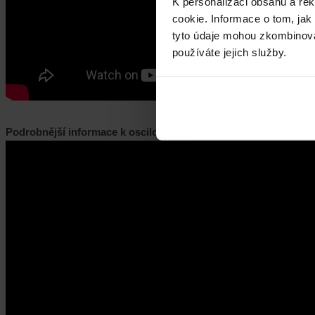
K personalizaci obsahu a re
cookie. Informace o tom, jak
tyto údaje mohou zkombinovat
používáte jejich služby.
Podrobnější informace k osciloskopům Keysight Infiniium UXR