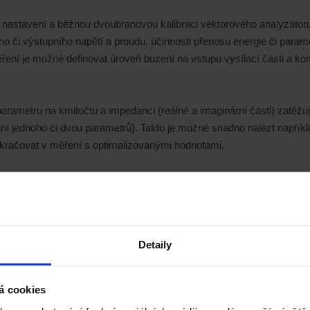
í nastavení a běžnou dvoubranovou kalibraci vektorového analyzátor
 či výstupního napětí a proudu, účinnosti přenosu energie či paramet
ení je možné definovat úroveň buzení na vstupu vysílací části a kom
rametru na kmitočtu a impedanci (reálné a imaginární části) zatěžu
ní jednoho či dvou parametrů). Takto je možné snadno nalézt napřík
kračovat v měření s optimalizovanými hodnotami.
Detaily
á cookies