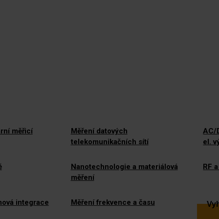
rní měřicí
Měření datových
AC/D
telekomunikačních sítí
el. 
ě
Nanotechnologie a materiálová
RF a
měření
mová integrace
Měření frekvence a času
Vyh