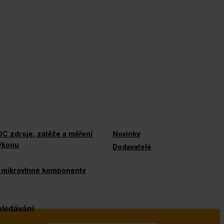
C zdroje, zátěže a měření
Novinky
výkonu
Dodavatelé
 mikrovlnné komponenty
ledávání