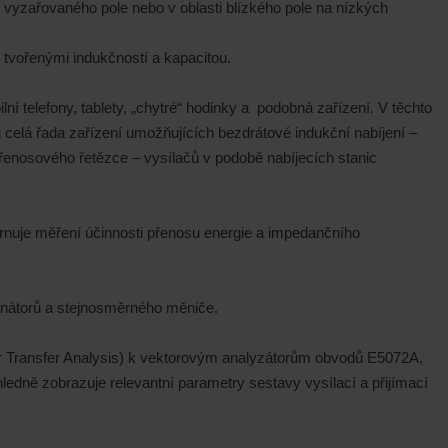
 vyzařovaného pole nebo v oblasti blízkého pole na nízkých
tvořenými indukčností a kapacitou.
í telefony, tablety, „chytré“ hodinky a podobná zařízení. V těchto
hu celá řada zařízení umožňujících bezdrátové indukční nabíjení –
přenosového řetězce – vysílačů v podobě nabíjecích stanic
nuje měření účinnosti přenosu energie a impedančního
onátorů a stejnosměrného měniče.
wer Transfer Analysis) k vektorovým analyzátorům obvodů E5072A,
ně zobrazuje relevantní parametry sestavy vysílací a přijímací