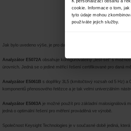
K personalizaci obsahu a re
cookie. Informace o tom, jak
tyto údaje mohou zkombinovat
používáte jejich služby.
Jak bylo uvedeno výše, je pro daná měření možné zvolit jeden ze t
Analyzátor E5072A
obsahuje konfigurovatelný „test-set“ s možnos
úrovních. Jedná se o jediné měřicí řešení certifikované pro daná mě
Analyzátor E5061B
s doplňky 3L5 (kmitočtový rozsah od 5 Hz) a
komponentů přenosového řetězce a je tak velmi univerzálním nást
Analyzátor E5063A
je možné použít pro základní malosignálová měř
jedná o optimální řešení pro měření prováděná ve výrobě.
Společnost Keysight Technologies je v současné době jediná, která