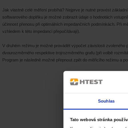
Jak vlastně celé měření probíhá? Nejprve je nutné provést základn
softwarového doplňku je možné zobrazit údaje o hodnotách vstupního
účinnost přenosu při optimálních impedančních podmínkách. Při měř
vzhledem k této impedanci přepočítávají).
V druhém režimu je možné provádět výpočet závislosti zvoleného pa
dvourozměrného respektive trojrozměrného grafu (při volbě rozmítá
Program je následně možné přepnout zpět do měřicího režimu a po
Souhlas
Tato webová stránka použív