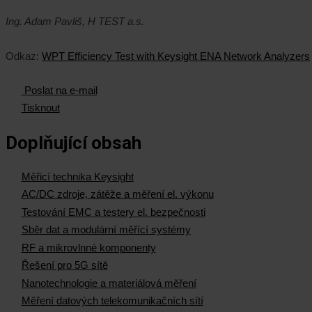
Ing. Adam Pavliš, H TEST a.s.
Odkaz:
WPT Efficiency Test with Keysight ENA Network Analyzers
Poslat na e-mail
Tisknout
Doplňující obsah
Měřicí technika Keysight
AC/DC zdroje, zátěže a měření el. výkonu
Testování EMC a testery el. bezpečnosti
Sběr dat a modulární měřící systémy
RF a mikrovlnné komponenty
Řešení pro 5G sítě
Nanotechnologie a materiálová měření
Měření datových telekomunikačních sítí