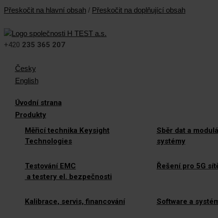
Přeskočit na hlavní obsah
/
Přeskočit na doplňující obsah
+420
235 365 207
Česky
English
Úvodní strana
Produkty
Měřicí technika Keysight
Sběr dat a modulá
Technologies
systémy
Testování EMC
Řešení pro 5G sít
a testery el. bezpečnosti
Kalibrace, servis, financování
Software a systé