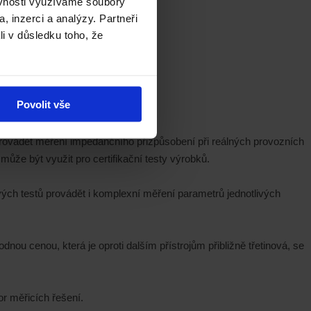
ěvnosti využíváme soubory
, inzerci a analýzy. Partneři
li v důsledku toho, že
Povolit vše
provádět měření impedančního přizpůsobení při reálných provozních
může být využit pro certifikační testy výrobků.
h testů provádět i komplexní měření parametrů jednotlivých
ou cenou, která je oproti dalším přístrojům přibližně třetinová, se
r měřicích řešení.