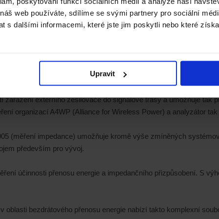
klam, poskytování funkcí sociálních médií a analýze naší návšt
 náš web používáte, sdílíme se svými partnery pro sociální média
 s dalšími informacemi, které jste jim poskytli nebo které získa
Upravit
ří modelů vektorových analyzátorů obvodů.
tí zařazení externího zesilovače do signálové trasy a umožňuje tak 
ření organizací A4WP (Alliance for Wireless Power) a analyzátor tak 
 005 (měření impedance) umožňuje kromě výše zmíněných systémovýc
rojem především pro vývoj.
ení účinnosti přenosu energie a impedančního přizpůsobení. S výhodn
 v oblasti bezdrátového přenosu energie nabízí takto komplexní soubo