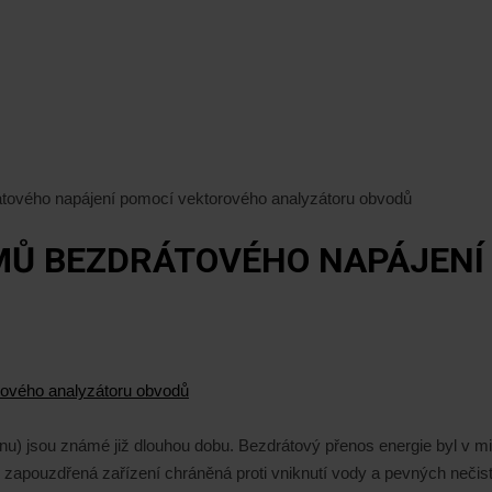
átového napájení pomocí vektorového analyzátoru obvodů
MŮ BEZDRÁTOVÉHO NAPÁJENÍ
u) jsou známé již dlouhou dobu. Bezdrátový přenos energie byl v min
apouzdřená zařízení chráněná proti vniknutí vody a pevných nečistot 