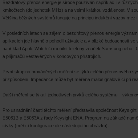
Bezdrátový přenos energie je široce používán například i v různýc
kmitočtech (do jednotek MHz) a na velmi krátkou vzdálenost. V s
Většina běžných systémů funguje na principu indukční vazby mezi
V posledních letech se zájem o bezdrátový přenos energie významně z
aplikacích jde hlavně o pohodlí uživatele a v blízké budoucnosti se
například Apple Watch či mobilní telefony značek Samsung nebo LG. 
a přijímačů vestavěných v koncových přístrojích.
První skupina prováděných měření se týká celého přenosového sy
přizpůsobení. Impedance může být měřena malosignálově či při r
Další měření se týkají jednotlivých prvků celého systému – výkon
Pro usnadnění části těchto měření představila společnost Keysigh
E5061B a E5063A z řady Keysight ENA. Program na základě naměřen
cívky (měřicí konfigurace dle následujícího obrázku).