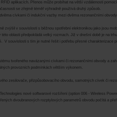
h RFID aplikacích. Přenos může probíhat na větší vzdálenosti pomocí
oučasnosti se zřejmě téměř výhradně používá druhý způsob.
 dvěma cívkami či indukční vazby mezi dvěma rezonančními obvody 
výšil v souvislosti s běžnou spotřební elektronikou jako jsou mobiln
 v této oblasti předpokládá velký rozmach. Již v dnešní době je na tr
V souvislosti s tím je nutné řešit i potřebu přesné charakterizace 
stému tvořeného navázanými cívkami či rezonančními obvody a zahr
eálných provozních podmínkách větším výkonem.
ového zesilovače, přizpůsobovacího obvodu, samotných cívek či rez
t Technologies nové softwarové rozšíření (option 006 - Wireless Po
ých dvoubranových rozptylových parametrů obvodu počítá a přehled