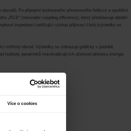
u obvodů. Po připojení testovaného přenosového řetězce a spuštění
ru „RCE“ (resonator coupling efficiency), který představuje ideální
plexní impedanci zatěžující výstup přijímací části (výsledky se
jící měřený obvod. Výsledky se zobrazují graficky v podobě
lad hodnoty parametrů maximalizujících účinnost přenosu energie.
Více o cookies