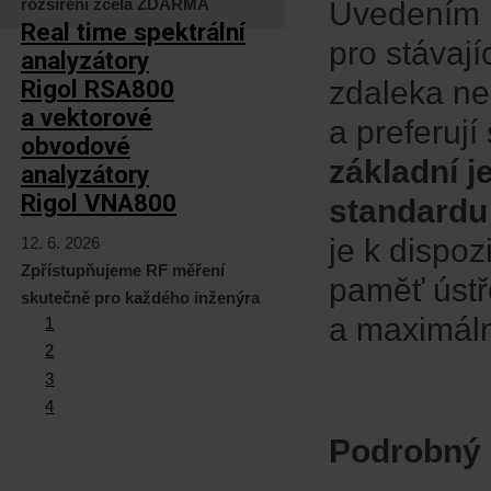
rozšíření zcela ZDARMA
Uvedením 
Real time spektrální
pro stávaj
analyzátory
Rigol RSA800
zdaleka nek
a vektorové
a preferují
obvodové
základní 
analyzátory
Rigol VNA800
standardu
je k dispoz
12. 6. 2026
Zpřístupňujeme RF měření
paměť úst
skutečně pro každého inženýra
a maximáln
1
2
3
4
Podrobný k