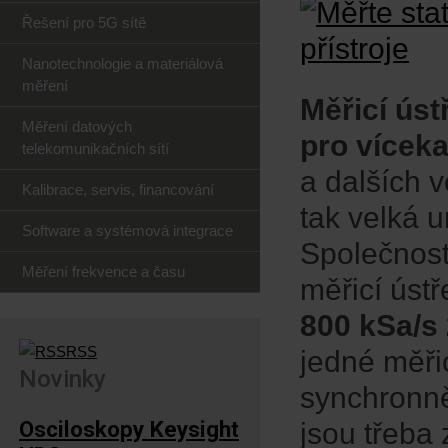
Řešení pro 5G sítě
Nanotechnologie a materiálová
měření
Měřicí ús
Měření datových
pro vícek
telekomunikačních sítí
a dalších v
Kalibrace, servis, financování
tak velká u
Software a systémová integrace
Společnost
Měření frekvence a času
měřicí úst
800 kSa/s 
RSS
jedné měř
Novinky
synchronně
Osciloskopy Keysight
jsou třeba 