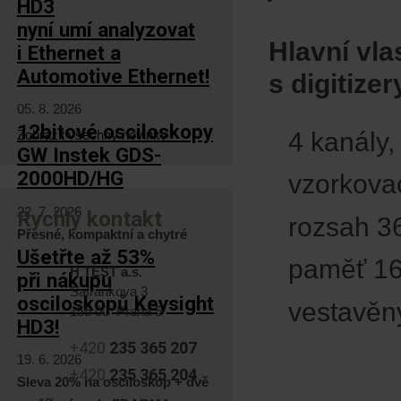
HD3
nyní umí analyzovat
Hlavní vl
i Ethernet a
Automotive Ethernet!
s digitizer
05. 8. 2026
12bitové osciloskopy
Zobrazit všechny novinky
4 kanály
GW Instek GDS-
2000HD/HG
vzorkova
22. 7. 2026
Rychlý kontakt
rozsah 3
Přesné, kompaktní a chytré
Ušetřte až 53%
paměť 16
H TEST a.s.
při nákupu
Šafránkova 3
osciloskopů Keysight
vestavěn
155 00 Praha 5
HD3!
+420
235 365 207
19. 6. 2026
+420
235 365 204
Sleva 20% na osciloskop + dvě