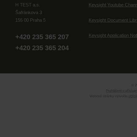
H TEST a.s.
Keysight Youtube Chann
Šafránkova 3
155 00 Praha 5
Keysight Document Libr
Keysight Application No
+420 235 365 207
+420 235 365 204
© 2
Prohlášení o přístup
Webové stránky vytvořila
eBRÁN