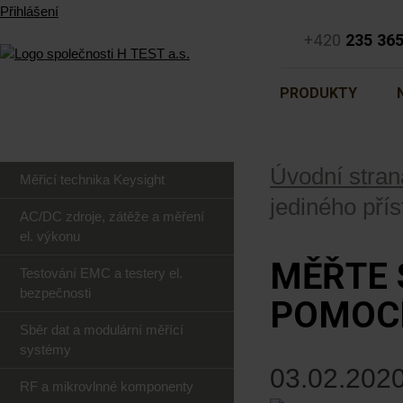
Přihlášení
+420
235 36
PRODUKTY
Úvodní stran
Měřicí technika Keysight
jediného přís
AC/DC zdroje, zátěže a měření
el. výkonu
MĚŘTE 
Testování EMC a testery el.
bezpečnosti
POMOCÍ
Sběr dat a modulární měřící
systémy
03.02.2020
RF a mikrovlnné komponenty