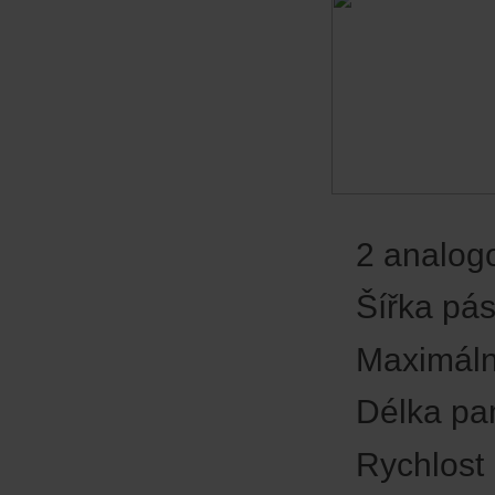
2 analog
Šířka pá
Maximáln
Délka pa
Rychlost