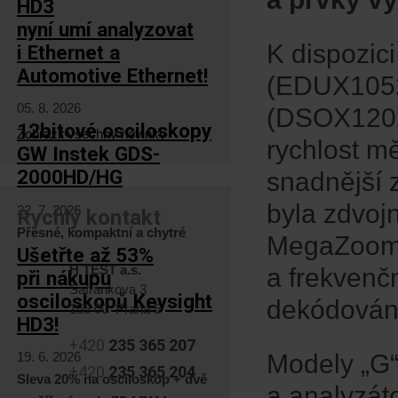
HD3
nyní umí analyzovat
K dispozic
i Ethernet a
Automotive Ethernet!
(EDUX105
05. 8. 2026
(DSOX1202A
12bitové osciloskopy
Zobrazit všechny novinky
rychlost mě
GW Instek GDS-
2000HD/HG
snadnější 
byla zdvoj
22. 7. 2026
Rychlý kontakt
Přesné, kompaktní a chytré
MegaZoom. 
Ušetřte až 53%
H TEST a.s.
a frekvenčn
při nákupu
Šafránkova 3
osciloskopů Keysight
dekódování
155 00 Praha 5
HD3!
+420
235 365 207
19. 6. 2026
Modely „G“
+420
235 365 204
Sleva 20% na osciloskop + dvě
a analyzáto