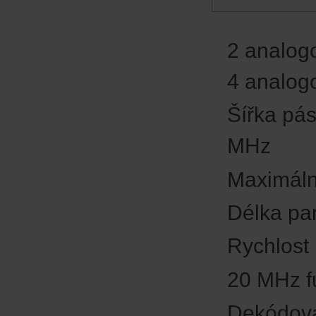
2 analog
4 analog
Šířka pá
MHz
Maximáln
Délka pa
Rychlost
20 MHz fu
Dekódová