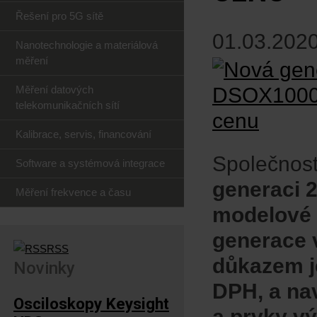
Řešení pro 5G sítě
01.03.2020
Nanotechnologie a materiálová
měření
Měření datových
telekomunikačních sítí
Kalibrace, servis, financování
Společnost
Software a systémová integrace
generaci 
Měření frekvence a času
modelové 
generace 
RSS
důkazem je
Novinky
DPH, a nav
Osciloskopy Keysight
a prvky v