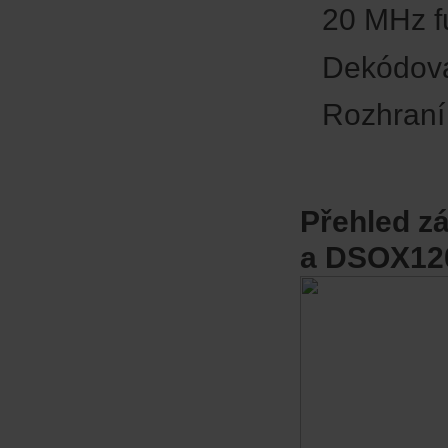
20 MHz fu
Dekódová
Rozhraní
Přehled z
a DSOX12