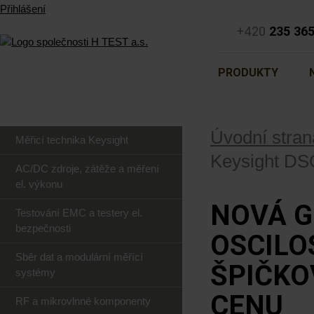
Přihlášení
+420
235 36
PRODUKTY
Úvodní stran
Měřicí technika Keysight
Keysight DS
AC/DC zdroje, zátěže a měření
el. výkonu
NOVÁ 
Testování EMC a testery el.
bezpečnosti
OSCILO
Sběr dat a modulární měřící
ŠPIČKO
systémy
CENU
RF a mikrovlnné komponenty