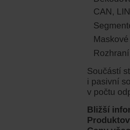
CAN, LI
Segment
Maskové 
Rozhran
Součástí s
i pasivní 
v počtu od
Bližší inf
Produktový