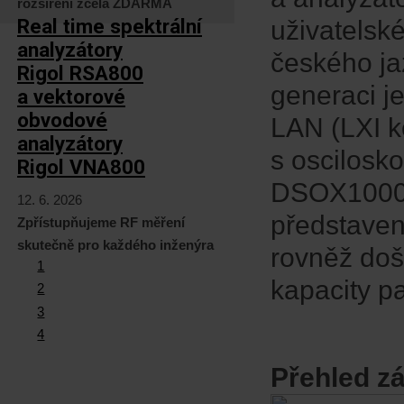
rozšíření zcela ZDARMA
Real time spektrální
uživatelsk
analyzátory
českého ja
Rigol RSA800
generaci j
a vektorové
obvodové
LAN (LXI k
analyzátory
s oscilosk
Rigol VNA800
DSOX1000 S
12. 6. 2026
představe
Zpřístupňujeme RF měření
skutečně pro každého inženýra
rovněž došl
1
kapacity p
2
3
4
Přehled z