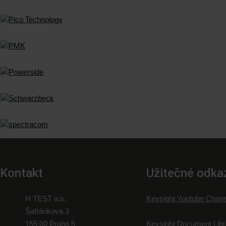
Kontakt
Užitečné odka
H TEST a.s.
Keysight Youtube Chann
Šafránkova 3
155 00 Praha 5
Keysight Document Libr