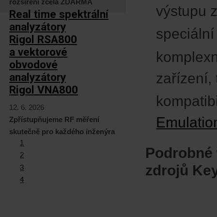
rozšíření zcela ZDARMA
výstupu z
Real time spektrální
analyzátory
speciální
Rigol RSA800
a vektorové
komplexní
obvodové
zařízení,
analyzátory
Rigol VNA800
kompatibi
12. 6. 2026
Emulatio
Zpřístupňujeme RF měření
skutečně pro každého inženýra
1
Podrobné 
2
zdrojů Ke
3
4