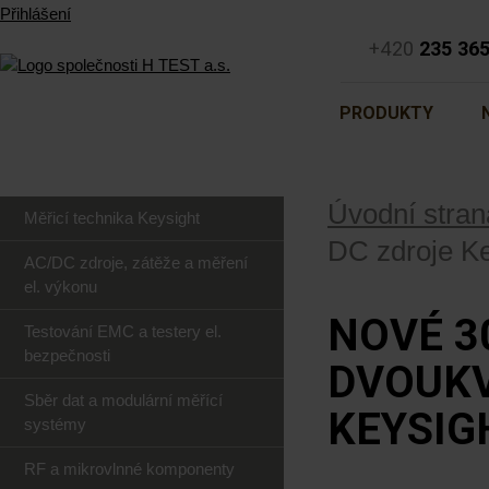
Přihlášení
+420
235 36
PRODUKTY
Úvodní stran
Měřicí technika Keysight
DC zdroje K
AC/DC zdroje, zátěže a měření
el. výkonu
NOVÉ 3
Testování EMC a testery el.
bezpečnosti
DVOUKV
Sběr dat a modulární měřící
KEYSIG
systémy
RF a mikrovlnné komponenty