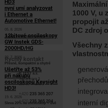
HD3
Maximální
nyní umí analyzovat
1000 V, u 
i Ethernet a
Automotive Ethernet!
propojit a
DC zdroj 
05. 8. 2026
12bitové osciloskopy
Zobrazit všechny novinky
GW Instek GDS-
Všechny z
2000HD/HG
vlastnostm
22. 7. 2026
Rychlý kontakt
Přesné, kompaktní a chytré
generová
Ušetřte až 53%
H TEST a.s.
při nákupu
přechodů
Šafránkova 3
osciloskopů Keysight
155 00 Praha 5
HD3!
integrova
+420
235 365 207
19. 6. 2026
+420
235 365 204
interní d
Sleva 20% na osciloskop + dvě