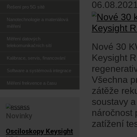
06.08.2021
Řešení pro 5G sítě
Nanotechnologie a materiálová
měření
Měření datových
Nové 30 K
telekomunikačních sítí
Keysight R
Kalibrace, servis, financování
regenerati
Software a systémová integrace
Všechna pr
Měření frekvence a času
zátěže rek
soustavy a 
RSS
náročnost 
Novinky
zatížení te
Osciloskopy Keysight