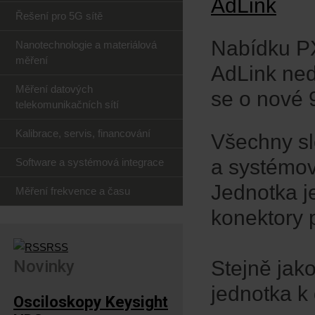
Řešení pro 5G sítě
Nabídku PX
Nanotechnologie a materiálová
měření
AdLink ne
Měření datových
se o nové 
telekomunikačních sítí
Kalibrace, servis, financování
Všechny slo
a systémov
Software a systémová integrace
Jednotka 
Měření frekvence a času
konektory 
RSS
Novinky
Stejně jak
jednotka k 
Osciloskopy Keysight