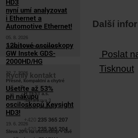
HD3
nyní umí analyzovat
i Ethernet a
Další inf
Automotive Ethernet!
05. 8. 2026
12bitové osciloskopy
Zobrazit všechny novinky
Poslat n
GW Instek GDS-
2000HD/HG
Tisknout
22. 7. 2026
Rychlý kontakt
Přesné, kompaktní a chytré
Ušetřte až 53%
H TEST a.s.
při nákupu
Šafránkova 3
osciloskopů Keysight
155 00 Praha 5
HD3!
+420
235 365 207
19. 6. 2026
+420
235 365 204
Sleva 20% na osciloskop + dvě