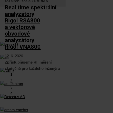
rozšíření zcela ZDARMA
Real time spektrální
analyzátory
Rigol RSA800
a vektorové
obvodové
analyzátory
Rigol VNA800
12. 6. 2026
Zpřístupňujeme RF měření
skutečně pro každého inženýra
1
2
3
4