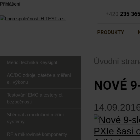
Přihlášení
+420
235 36
PRODUKTY
Úvodní stran
Měřicí technika Keysight
AC/DC zdroje, zátěže a měření
NOVÉ 9
el. výkonu
Testování EMC a testery el.
bezpečnosti
14.09.2016
Sběr dat a modulární měřící
systémy
RF a mikrovlnné komponenty