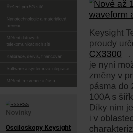
Řešení pro 5G sítě
Nanotechnologie a materiálová
měření
Keysight T
Měření datových
proudy urč
telekomunikačních sítí
CX3300
Kalibrace, servis, financování
je nyní mož
Software a systémová integrace
změny v pr
Měření frekvence a času
pásma do 
100A s ší
RSS
Díky nim j
Novinky
i v oblaste
Osciloskopy Keysight
charakteri