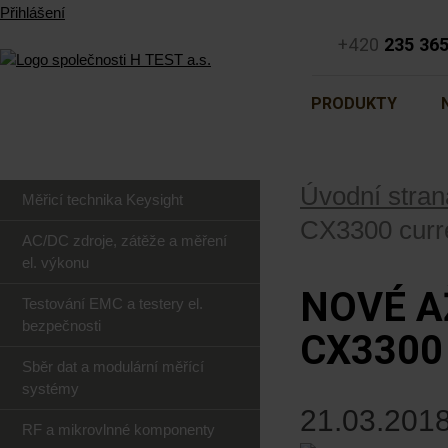
Přihlášení
+420
235 36
PRODUKTY
Úvodní stran
Měřicí technika Keysight
CX3300 curr
AC/DC zdroje, zátěže a měření
el. výkonu
NOVÉ A
Testování EMC a testery el.
bezpečnosti
CX3300
Sběr dat a modulární měřící
systémy
21.03.2018
RF a mikrovlnné komponenty