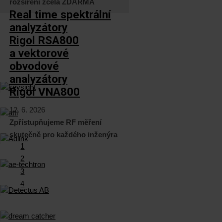
rozšíření zcela ZDARMA
Real time spektrální
analyzátory
Rigol RSA800
a vektorové
obvodové
analyzátory
Rigol VNA800
12. 6. 2026
Zpřístupňujeme RF měření
skutečně pro každého inženýra
1
2
3
4