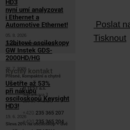
HD3
nyní umí analyzovat
i Ethernet a
Poslat n
Automotive Ethernet!
05. 8. 2026
Tisknout
12bitové osciloskopy
Zobrazit všechny novinky
GW Instek GDS-
2000HD/HG
22. 7. 2026
Rychlý kontakt
Přesné, kompaktní a chytré
Ušetřte až 53%
H TEST a.s.
při nákupu
Šafránkova 3
osciloskopů Keysight
155 00 Praha 5
HD3!
+420
235 365 207
19. 6. 2026
+420
235 365 204
Sleva 20% na osciloskop + dvě