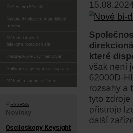
15.08.2024
Řešení pro 5G sítě
Nanotechnologie a materiálová
měření
Společnost
Měření datových
direkcioná
telekomunikačních sítí
které dis
Kalibrace, servis, financování
však není 
Software a systémová integrace
62000D-HL 
Měření frekvence a času
rozsahy a 
tyto zdroj
RSS
přístroje l
Novinky
další zaříz
Osciloskopy Keysight