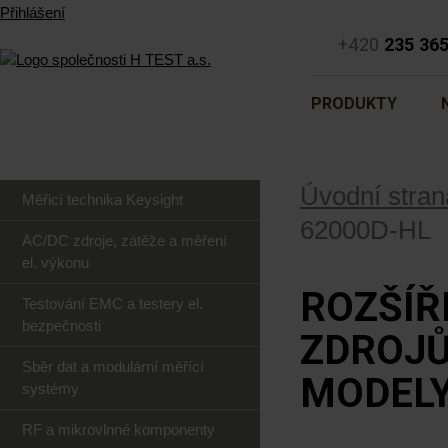
Přihlášení
+420
235 36
PRODUKTY
Úvodní stran
Měřicí technika Keysight
62000D-HL
AC/DC zdroje, zátěže a měření
el. výkonu
ROZŠÍŘ
Testování EMC a testery el.
bezpečnosti
ZDROJŮ
Sběr dat a modulární měřící
MODEL
systémy
RF a mikrovlnné komponenty