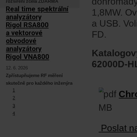
dohromady 
rozšíření zcela ZDARMA
Real time spektrální
1,8MW. Ovl
analyzátory
a USB. Vol
Rigol RSA800
a vektorové
FD.
obvodové
analyzátory
Katalogový
Rigol VNA800
62000D-HL
12. 6. 2026
Zpřístupňujeme RF měření
skutečně pro každého inženýra
1
Chr
2
MB
3
4
Poslat n