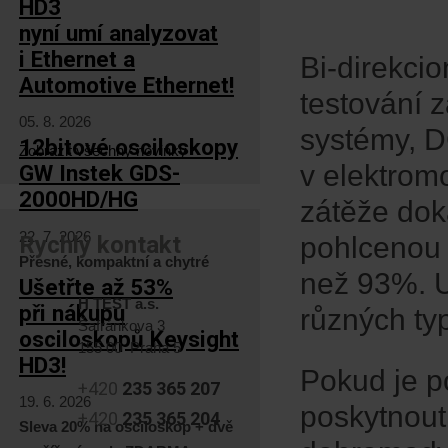
HD3
nyní umí analyzovat
i Ethernet a
Bi-direkci
Automotive Ethernet!
testování z
05. 8. 2026
systémy, D
12bitové osciloskopy
Zobrazit všechny novinky
v elektromo
GW Instek GDS-
2000HD/HG
zátěže dok
22. 7. 2026
Rychlý kontakt
pohlcenou e
Přesné, kompaktní a chytré
než 93%. U
Ušetřte až 53%
H TEST a.s.
při nákupu
různých typ
Šafránkova 3
osciloskopů Keysight
155 00 Praha 5
HD3!
Pokud je p
+420
235 365 207
19. 6. 2026
poskytnout 
+420
235 365 204
Sleva 20% na osciloskop + dvě