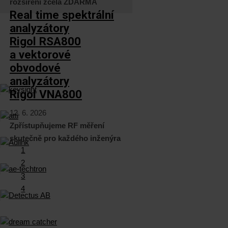
rozšíření zcela ZDARMA
Real time spektrální
analyzátory
Rigol RSA800
a vektorové
obvodové
analyzátory
Rigol VNA800
12. 6. 2026
Zpřístupňujeme RF měření
skutečně pro každého inženýra
1
2
3
4