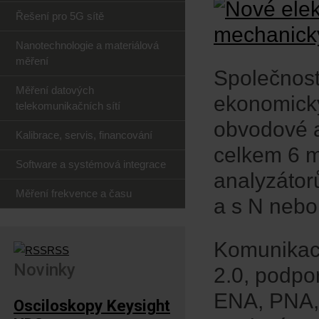
Řešení pro 5G sítě
Nanotechnologie a materiálová
měření
Společnost
Měření datových
ekonomický
telekomunikačních sítí
obvodové a
Kalibrace, servis, financování
celkem 6 m
Software a systémová integrace
analyzátor
Měření frekvence a času
a s N nebo
Komunikac
RSS
Novinky
2.0, podpo
ENA, PNA,
Osciloskopy Keysight