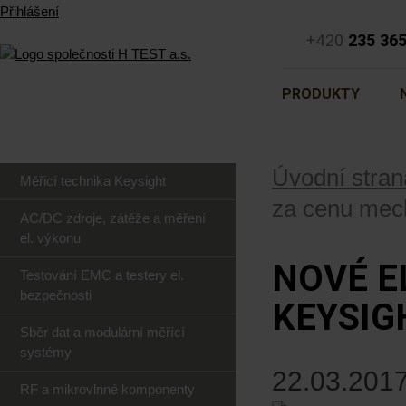
Přihlášení
+420
235 36
PRODUKTY
Úvodní stran
Měřicí technika Keysight
za cenu mec
AC/DC zdroje, zátěže a měření
el. výkonu
NOVÉ E
Testování EMC a testery el.
bezpečnosti
KEYSIG
Sběr dat a modulární měřící
systémy
22.03.2017
RF a mikrovlnné komponenty