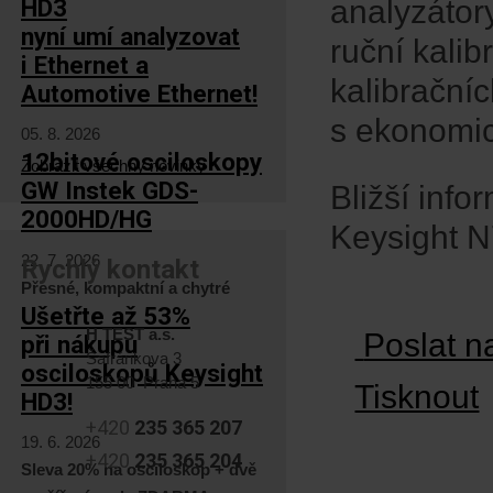
HD3
analyzátory
nyní umí analyzovat
ruční kalib
i Ethernet a
kalibračníc
Automotive Ethernet!
s ekonomic
05. 8. 2026
12bitové osciloskopy
Zobrazit všechny novinky
GW Instek GDS-
Bližší info
2000HD/HG
Keysight 
22. 7. 2026
Rychlý kontakt
Přesné, kompaktní a chytré
Ušetřte až 53%
H TEST a.s.
Poslat n
při nákupu
Šafránkova 3
osciloskopů Keysight
155 00 Praha 5
Tisknout
HD3!
+420
235 365 207
19. 6. 2026
+420
235 365 204
Sleva 20% na osciloskop + dvě