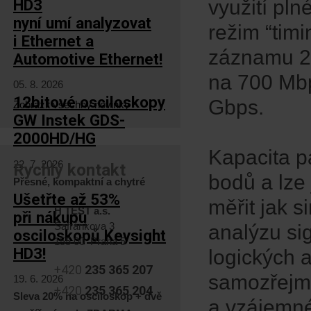
HD3
využití pln
nyní umí analyzovat
režim “tim
i Ethernet a
záznamu 25
Automotive Ethernet!
na 700 Mbp
05. 8. 2026
12bitové osciloskopy
Gbps.
Zobrazit všechny novinky
GW Instek GDS-
2000HD/HG
Kapacita p
22. 7. 2026
Rychlý kontakt
bodů a lze 
Přesné, kompaktní a chytré
Ušetřte až 53%
měřit jak s
H TEST a.s.
při nákupu
Šafránkova 3
analýzu sig
osciloskopů Keysight
155 00 Praha 5
HD3!
logických 
+420
235 365 207
samozřejmo
19. 6. 2026
+420
235 365 204
Sleva 20% na osciloskop + dvě
a vzájemné