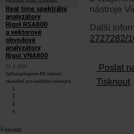
rozšíření zcela ZDARMA
nástroje V
Real time spektrální
analyzátory
Rigol RSA800
Další info
a vektorové
2727282/16
obvodové
analyzátory
Rigol VNA800
Poslat n
12. 6. 2026
Zpřístupňujeme RF měření
Tisknout
skutečně pro každého inženýra
1
2
3
4