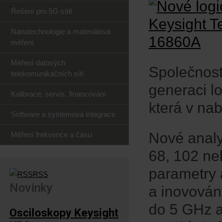
Řešení pro 5G sítě
Nanotechnologie a materiálová
měření
Měření datových
Společnost
telekomunikačních sítí
generaci l
Kalibrace, servis, financování
která v na
Software a systémová integrace
Nové analy
Měření frekvence a času
68, 102 ne
parametry
RSS
Novinky
a inovován
do 5 GHz a
Osciloskopy Keysight