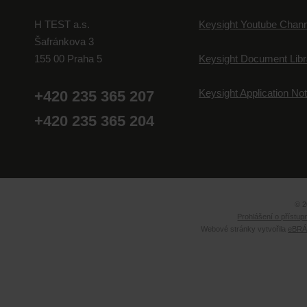
H TEST a.s.
Keysight Youtube Chann
Šafránkova 3
155 00 Praha 5
Keysight Document Libr
Keysight Application No
+420 235 365 207
+420 235 365 204
© 2
Prohlášení o přístup
Webové stránky vytvořila
eBRÁN