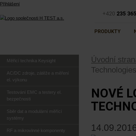
Přihlášení
+420
235 36
PRODUKTY
Úvodní stran
Měřicí technika Keysight
Technologie
AC/DC zdroje, zátěže a měření
el. výkonu
NOVÉ L
Testování EMC a testery el.
bezpečnosti
TECHNO
Sběr dat a modulární měřící
systémy
14.09.2016
RF a mikrovlnné komponenty