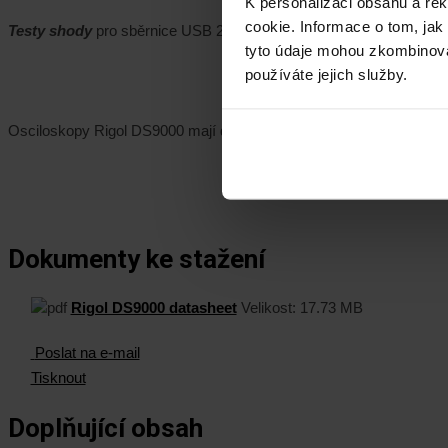
K personalizaci obsahu a re
cookie. Informace o tom, jak
Testy shody
pro sběrnice USB 2.0, Ethernet 100/1000Base-T, MIP
tyto údaje mohou zkombinovat
používáte jejich služby.
Osciloskopy Rigol DS9000 mají dotykovou obrazovku s úhlopříčkou 
Dokumenty ke stažení
Rigol DS9000 datasheet
Velikost:
17.73 MB
Poslat na e-mail
Tisknout
Doplňující obsah