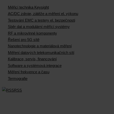
Měřicí technika Keysight
AC/DC zdroje, zátěže a měření el. výkonu
Testování EMC a testery el. bezpečnosti
Sběr dat a modulární měřící systémy
RF a mikrovlnné komponenty
Řešení pro 5G sítě
Nanotechnologie a materiálová měření
Měření datových telekomunikačních sítí
Kalibrace, servis, financování
Software a systémová integrace
Měření frekvence a času
Termografie
RSS