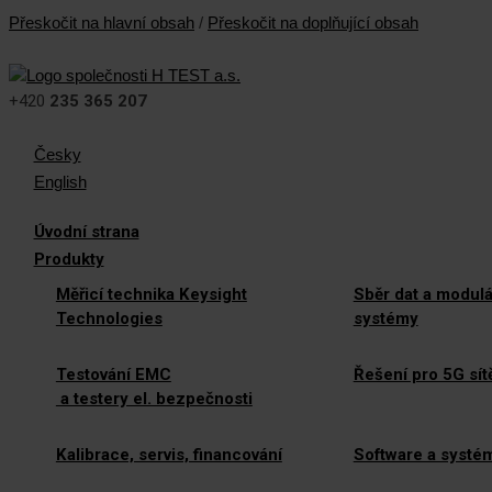
Přeskočit na hlavní obsah
/
Přeskočit na doplňující obsah
+420
235 365 207
Česky
English
Úvodní strana
Produkty
Měřicí technika Keysight
Sběr dat a modulá
Technologies
systémy
Testování EMC
Řešení pro 5G sít
a testery el. bezpečnosti
Kalibrace, servis, financování
Software a systé