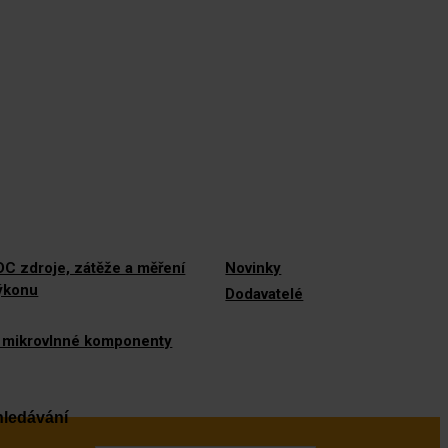
C zdroje, zátěže a měření
Novinky
výkonu
Dodavatelé
 mikrovlnné komponenty
ledávání