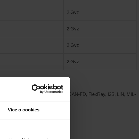
2 Gvz
2 Gvz
2 Gvz
2 Gvz
volitelně rozšiřitelné sběrnice – CAN-FD, FlexRay, I2S, LIN, MIL-
Více o cookies