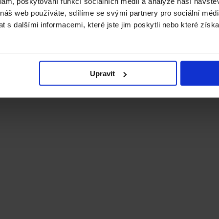
klam, poskytování funkcí sociálních médií a analýze naší návšt
 náš web používáte, sdílíme se svými partnery pro sociální média
I a 100/1000M Automotive Ethernet
 s dalšími informacemi, které jste jim poskytli nebo které získa
10,1“ a HD rozlišením, , HDMI interface připojení externí obrazov
Upravit