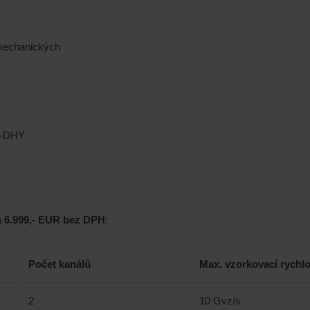
 mechanických
 D-DHY
a 6.999,- EUR bez DPH
:
Počet kanálů
Max. vzorkovací rychlo
2
10 Gvz/s