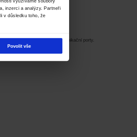
ěvnosti využíváme soubory
, inzerci a analýzy. Partneři
li v důsledku toho, že
ky, USB a LAN 10/100/1000M komunikační porty.
Povolit vše