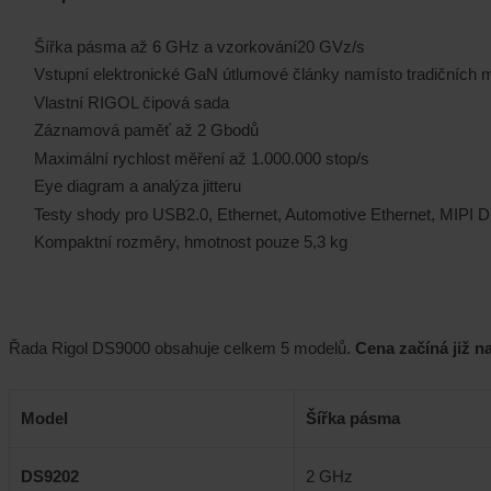
Šířka pásma až 6 GHz a vzorkování20 GVz/s
Vstupní elektronické GaN útlumové články namísto tradičních
Vlastní RIGOL čipová sada
Záznamová paměť až 2 Gbodů
Maximální rychlost měření až 1.000.000 stop/s
Eye diagram a analýza jitteru
Testy shody pro USB2.0, Ethernet, Automotive Ethernet, MIPI
Kompaktní rozměry, hmotnost pouze 5,3 kg
Řada Rigol DS9000 obsahuje celkem 5 modelů.
Cena začíná již n
Model
Šířka pásma
DS9202
2 GHz