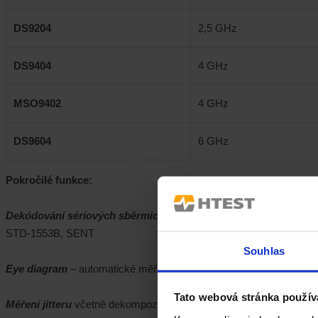
DS9204
2,5 GHz
DS9404
4 GHz
MSO9402
4 GHz
DS9604
6 GHz
Pokročilé funkce:
Dekódování sériových sběrmic
– dekódování až 4 sběrnic součas
STD-1553B, SENT
Souhlas
Eye diagram
– automatické měření parametrů eye diagramu, mask
Tato webová stránka použív
Měření jitteru
včetně dekompozice na jednotlivé složky