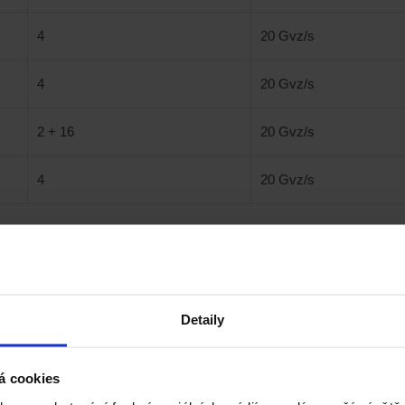
4
20 Gvz/s
4
20 Gvz/s
2 + 16
20 Gvz/s
4
20 Gvz/s
ně, standardně podporované sběrnice – RS232/UART, I2C, SPI, CAN, 
Detaily
ové testy
á cookies