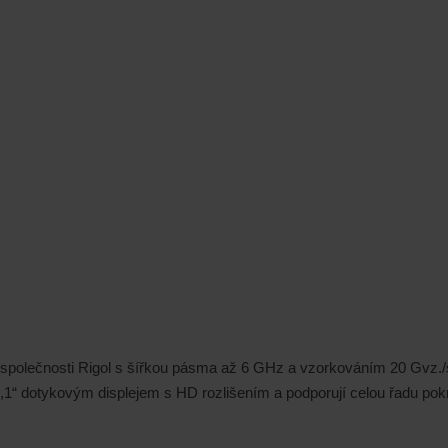
polečnosti Rigol s šířkou pásma až 6 GHz a vzorkováním 20 Gvz./s. D
“ dotykovým displejem s HD rozlišením a podporují celou řadu pokro