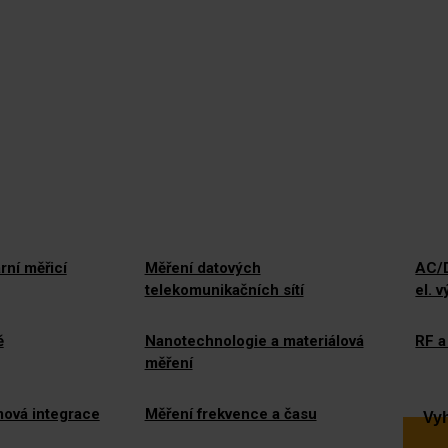
rní měřicí
Měření datových
AC/D
telekomunikačních sítí
el. 
ě
Nanotechnologie a materiálová
RF a
měření
mová integrace
Měření frekvence a času
Vyh