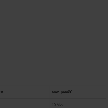
st
Max. paměť
10 Mvz