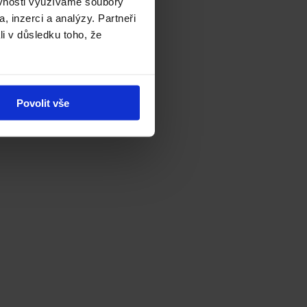
ěvnosti využíváme soubory
, inzerci a analýzy. Partneři
li v důsledku toho, že
Povolit vše