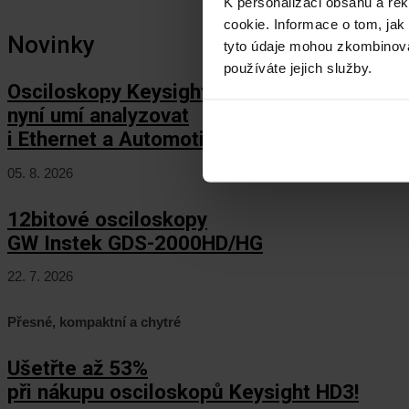
K personalizaci obsahu a re
cookie. Informace o tom, jak
Novinky
tyto údaje mohou zkombinovat
používáte jejich služby.
Osciloskopy Keysight HD3
nyní umí analyzovat
i Ethernet a Automotive Ethernet!
05. 8. 2026
12bitové osciloskopy
GW Instek GDS-2000HD/HG
22. 7. 2026
Přesné, kompaktní a chytré
Ušetřte až 53%
při nákupu osciloskopů Keysight HD3!