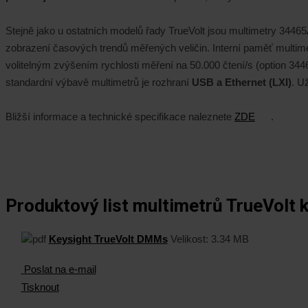
Stejně jako u ostatních modelů řady TrueVolt jsou multimetry 344
zobrazení časových trendů měřených veličin. Interní paměť multim
volitelným zvýšením rychlosti měření na 50.000 čtení/s (option 3446
standardní výbavě multimetrů je rozhraní
USB a Ethernet (LXI)
. U
Bližší informace a technické specifikace naleznete
ZDE
.
Produktový list multimetrů TrueVolt k
Keysight TrueVolt DMMs
Velikost:
3.34 MB
Poslat na e-mail
Tisknout