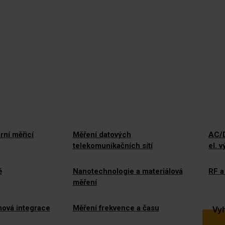
rní měřicí
Měření datových
AC/D
telekomunikačních sítí
el. 
ě
Nanotechnologie a materiálová
RF a
měření
mová integrace
Měření frekvence a času
Vyh