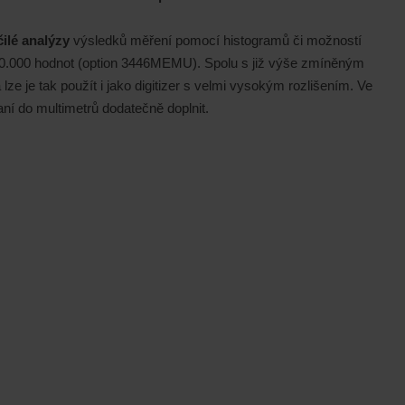
ilé analýzy
výsledků měření pomocí histogramů či možností
.000.000 hodnot (option 3446MEMU). Spolu s již výše zmíněným
ze je tak použít i jako digitizer s velmi vysokým rozlišením. Ve
raní do multimetrů dodatečně doplnit.