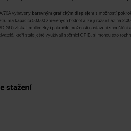
65A/70A vybaveny
barevným grafickým displejem
s možností
pokroč
etru má kapacitu 50.000 změřených hodnot a lze ji rozšířit až na 2
DIGU) získají multimetry i pokročilé možnosti nastavení spouštění a l
živatelé, kteří stále ještě využívají sběrnici GPIB, si mohou toto rozh
e stažení