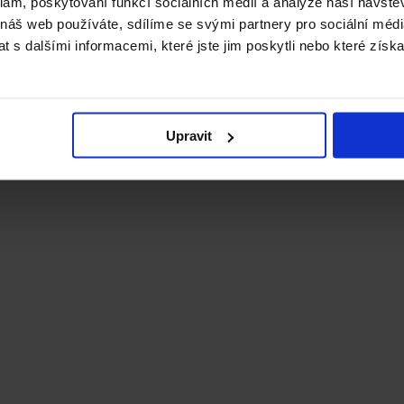
klam, poskytování funkcí sociálních médií a analýze naší návšt
 náš web používáte, sdílíme se svými partnery pro sociální média
 s dalšími informacemi, které jste jim poskytli nebo které získa
Upravit