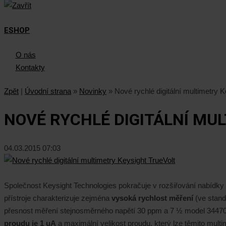
ESHOP
O nás
Kontakty
Zpět
|
Úvodní strana
»
Novinky
»
Nové rychlé digitální multimetry K
NOVÉ RYCHLÉ DIGITÁLNÍ MU
04.03.2015 07:03
Společnost Keysight Technologies pokračuje v rozšiřování nabídky
přístroje charakterizuje zejména
vysoká rychlost měření
(ve stand
přesnost měření stejnosměrného napětí 30 ppm a 7 ½ model 344
proudu je 1 uA
a maximální velikost proudu, který lze těmito mult