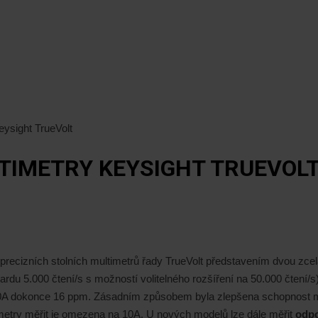
eysight TrueVolt
LTIMETRY KEYSIGHT TRUEVOL
 precizních stolních multimetrů řady TrueVolt představením dvou z
ardu 5.000 čtení/s s možností volitelného rozšíření na 50.000 čtení/s
70A dokonce 16 ppm. Zásadním způsobem byla zlepšena schopnost 
imetry měřit je omezena na 10A. U nových modelů lze dále měřit
odpo