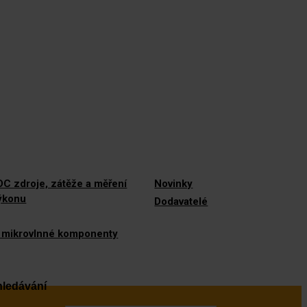
C zdroje, zátěže a měření
Novinky
výkonu
Dodavatelé
 mikrovlnné komponenty
ledávání