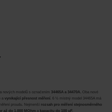
T
cela nových modelů s označením
34465A a 34470A.
Oba nové
) a
vynikající přesnost měření
. 6 ½ místný model 34465A má
měření proudu. Nejmenší
rozsah pro měření stejnosměrného
r až do 1.000 MOhm
a
kapacitu do 100 uF.