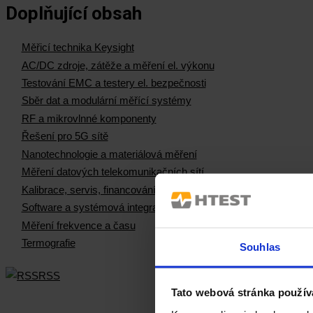
Doplňující obsah
Měřicí technika Keysight
AC/DC zdroje, zátěže a měření el. výkonu
Testování EMC a testery el. bezpečnosti
Sběr dat a modulární měřící systémy
RF a mikrovlnné komponenty
Řešení pro 5G sítě
Nanotechnologie a materiálová měření
Měření datových telekomunikačních sítí
Kalibrace, servis, financování
Software a systémová integrace
Měření frekvence a času
Termografie
Souhlas
RSS
Tato webová stránka použív